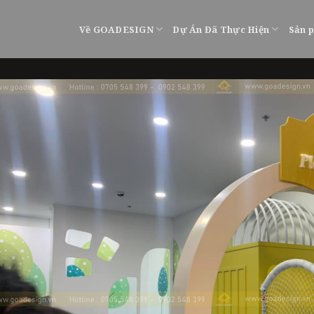
Về GOADESIGN
Dự Án Đã Thực Hiện
Sản 