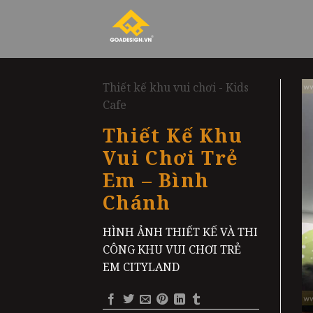
Skip
to
content
Thiết kế khu vui chơi - Kids
Cafe
Thiết Kế Khu
Vui Chơi Trẻ
Em – Bình
Chánh
HÌNH ẢNH THIẾT KẾ VÀ THI
CÔNG KHU VUI CHƠI TRẺ
EM CITYLAND