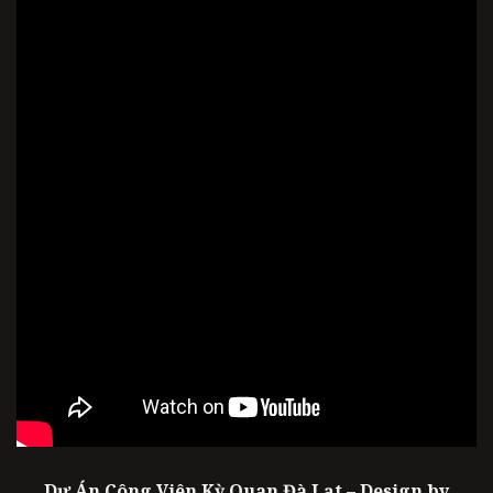
Dự Án Công Viên Kỳ Quan Đà Lạt – Design by