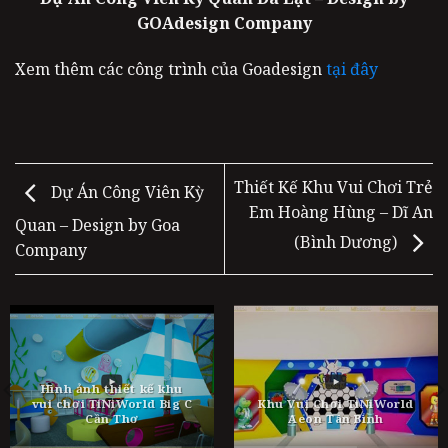
GOAdesign Company
Xem thêm các công trình của Goadesign
tại đây
Thiết Kế Khu Vui Chơi Trẻ
Dự Án Công Viên Kỳ
Em Hoàng Hùng – Dĩ An
Quan – Design by Goa
(Bình Dương)
Company
Hình ảnh thiết kế khu
vui chơi TiNiWorld Big C
Khu Vui Chơi TiNiWorld
Cần Thơ
Aeon Tân Bình