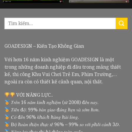
GOADESIGN – Kiến Tạo Không Gian
Với hơn 16 năm kinh nghiệm GOADESIGN là một
trong những doanh nghiệp đi đầu trong mảng thiết
kế, thi công Khu Vui Chơi Trẻ Em, Phim Trường,…
ngoài ra còn có thiết kế cảnh quan, nội thất.
VỚI NĂNG LỰC..
𝑇𝑟𝑒̂𝑛 16 𝑛𝑎̆𝑚 𝑘𝑖𝑛ℎ 𝑛𝑔ℎ𝑖𝑒̣̂𝑚 (𝑡𝑢̛̀ 2008) đ𝑒̂́𝑛 𝑛𝑎𝑦.
𝑇𝑖𝑒̂́𝑛 đ𝑜̣̂: 99% 𝑏𝑎̀𝑛 𝑔𝑖𝑎𝑜 đ𝑢́𝑛𝑔 ℎ𝑒̣𝑛 𝑣𝑎̀ 𝑠𝑜̛́𝑚 ℎ𝑜̛𝑛.
𝐶𝑜́ đ𝑒̂́𝑛 96% 𝑘ℎ𝑎́𝑐ℎ ℎ𝑎̀𝑛𝑔 ℎ𝑎̀𝑖 𝑙𝑜̀𝑛𝑔.
Đ𝑜̣̂ ℎ𝑜𝑎̀𝑛 𝑡ℎ𝑖𝑒̣̂𝑛 𝑡ℎ𝑢̛̣𝑐 𝑡𝑒̂́ 96% – 99% 𝑠𝑜 𝑣𝑜̛́𝑖 𝑝ℎ𝑜̂́𝑖 𝑐𝑎̉𝑛ℎ 3𝐷.
𝑁𝑎̆𝑛𝑔 𝑙𝑢̛̣𝑐 𝑡ℎ𝑢̛̣𝑐 𝑡ℎ𝑖 ℎ𝑒̣̂ 𝑡ℎ𝑜̂́𝑛𝑔 𝑡𝑜𝑎̀𝑛 𝑞𝑢𝑜̂́𝑐.