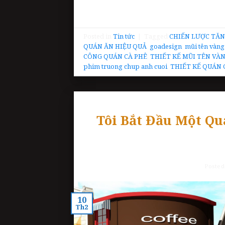
Posted in
Tin tức
|
Tagged
CHIẾN LƯỢC TĂ
QUÁN ĂN HIỆU QUẢ
,
goadesign
,
mũi tên vàng
CÔNG QUÁN CÀ PHÊ
,
THIẾT KẾ MŨI TÊN VÀ
phim truong chup anh cuoi
,
THIẾT KẾ QUÁN 
Tôi Bắt Đầu Một Q
Poste
10
Th2