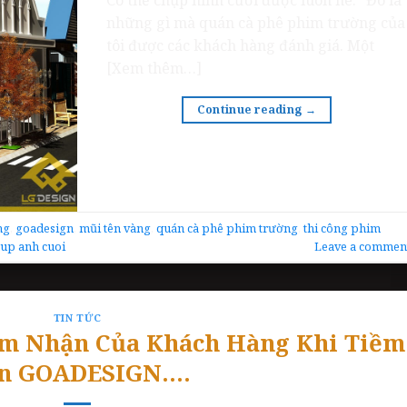
những gì mà quán cà phê phim trường của
tôi được các khách hàng đánh giá. Một
[Xem thêm…]
Continue reading
→
ng
,
goadesign
,
mũi tên vàng
,
quán cà phê phim trường
,
thi công phim
hup anh cuoi
Leave a commen
TIN TỨC
ảm Nhận Của Khách Hàng Khi Tiềm
n GOADESIGN….