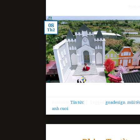
Poste
08
Th2
Posted in
Tin tức
|
Tagged
goadesign
,
mũi tê
anh cuoi