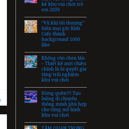
kế khu vui chơi trẻ
em 2026
“Vũ khí tối thượng”
biến mọi góc Kids
Cafe thành
background 1000
like
Không còn chen lấn
– Thiết kế một chiều
chính là bí quyết gia
tăng trải nghiệm
khu vui chơi
Đừng quên!!! Tạo
luồng di chuyển
s
thông minh phù hợp
cho từng mô hình
khu vui chơi
TẦM QUAN TRỌNG