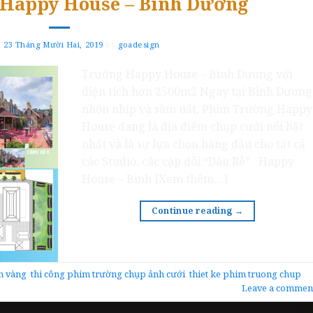
Happy House – Bình Dương
n
23 Tháng Mười Hai, 2019
by
goadesign
Trường Happy House – Bình Dương với
diện tích hơn 2500m2 Ngay tại Bình Dương
nhộn nhịp và sầm uất, Phim Trường Happy
House đang là địa điểm chụp cưới nổi bật
nhất và là sự lựa chọn hàng đầu cho tất cả
các Studio, các cặp đôi “Dâu Rễ” . Happy
House – Bình [Xem thêm…]
Continue reading
→
n vàng
,
thi công phim trường chụp ảnh cưới
,
thiet ke phim truong chup
Leave a commen