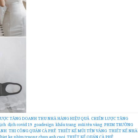
LƯỢC TĂNG DOANH THU NHÀ HÀNG HIỆU QUẢ
,
CHIẾN LƯỢC TĂNG
ịch
,
dịch covid 19
,
goadesign
,
khẩu trang
,
mũi tên vàng
,
PHIM TRƯỜNG
ẢNH
,
THI CÔNG QUÁN CÀ PHÊ
,
THIẾT KẾ MŨI TÊN VÀNG
,
THIẾT KẾ NHÀ
thiet ke phim truong chup anh cuoi
,
THIẾT KẾ QUÁN CÀ PHÊ