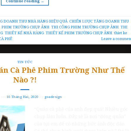
Continue reading
→
NG DOANH THU NHÀ HÀNG HIỆU QUẢ
,
CHIẾN LƯỢC TĂNG DOANH THU
,
PHIM TRƯỜNG CHỤP ẢNH
,
THI CÔNG PHIM TRƯỜNG CHỤP ẢNH
,
THI
NG
,
THIẾT KẾ NHÀ HÀNG
,
THIẾT KẾ PHIM TRƯỜNG CHỤP ẢNH
,
thiet ke
CÀ PHÊ
Leave a commen
TIN TỨC
uán Cà Phê Phim Trường Như Thế
Nào ?!
d on
10 Tháng Hai, 2020
by
goadesign
“Quán cà phê của anh đẹp quá! Nhiều góc
chụp lắm luôn. Đây sẽ là nơi “đóng quân”
của tụi em để có những bức ảnh độc đáo.
Có thể chụp hình cưới được luôn nè.” Đó là