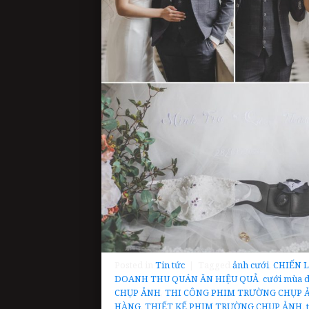
Posted in
Tin tức
|
Tagged
ảnh cưới
,
CHIẾN 
DOANH THU QUÁN ĂN HIỆU QUẢ
,
cưới mùa d
CHỤP ẢNH
,
THI CÔNG PHIM TRƯỜNG CHỤP 
HÀNG
,
THIẾT KẾ PHIM TRƯỜNG CHỤP ẢNH
,