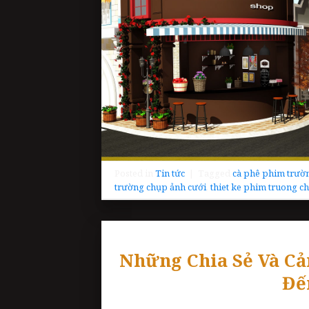
Posted in
Tin tức
|
Tagged
cà phê phim trườ
trường chụp ảnh cưới
,
thiet ke phim truong c
Những Chia Sẻ Và C
Đế