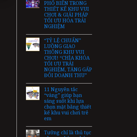
PHỔ BIẾN TRONG
THIẾT KẾ KHU VUI
CHƠI & GIẢI PHÁP
TỐI ƯU HÓA TRẢI
NGHIỆM
“TỶ LỆ CHUẨN”
LUỒNG GIAO
THÔNG KHU VUI
CHƠI! “CHÌA KHÓA
TỐI ƯU TRẢI
NGHIỆM, TĂNG GẤP
ĐÔI DOANH THU”
11 Nguyên tắc
“vàng” giúp bạn
sáng suốt khi lựa
chọn mặt bằng thiết
kế khu vui chơi trẻ
em
Tưởng chỉ là thủ tục