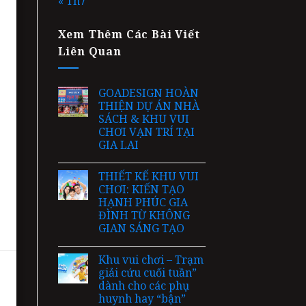
« Th7
Xem Thêm Các Bài Viết
Liên Quan
GOADESIGN HOÀN
THIỆN DỰ ÁN NHÀ
SÁCH & KHU VUI
CHƠI VẠN TRÍ TẠI
GIA LAI
THIẾT KẾ KHU VUI
CHƠI: KIẾN TẠO
HẠNH PHÚC GIA
ĐÌNH TỪ KHÔNG
GIAN SÁNG TẠO
Khu vui chơi – Trạm
giải cứu cuối tuần”
dành cho các phụ
huynh hay “bận”