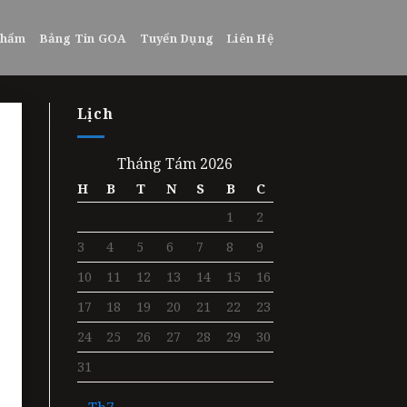
phẩm
Bảng Tin GOA
Tuyển Dụng
Liên Hệ
Lịch
Tháng Tám 2026
H
B
T
N
S
B
C
1
2
3
4
5
6
7
8
9
10
11
12
13
14
15
16
17
18
19
20
21
22
23
24
25
26
27
28
29
30
31