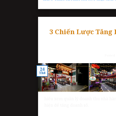
3 Chiến Lược Tăng
Posted
24
Th8
hiểu xem quản lý doanh thu nhà hàng
hiện để tăng doanh số.