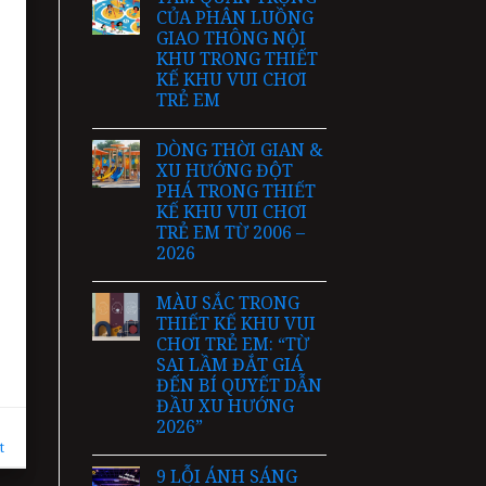
CỦA PHÂN LUỒNG
GIAO THÔNG NỘI
KHU TRONG THIẾT
KẾ KHU VUI CHƠI
TRẺ EM
DÒNG THỜI GIAN &
XU HƯỚNG ĐỘT
PHÁ TRONG THIẾT
KẾ KHU VUI CHƠI
TRẺ EM TỪ 2006 –
2026
MÀU SẮC TRONG
THIẾT KẾ KHU VUI
CHƠI TRẺ EM: “TỪ
SAI LẦM ĐẮT GIÁ
ĐẾN BÍ QUYẾT DẪN
ĐẦU XU HƯỚNG
2026”
t
9 LỖI ÁNH SÁNG