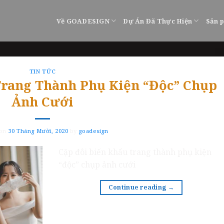
Về GOADESIGN
Dự Án Đã Thực Hiện
Sản 
TIN TỨC
Trang Thành Phụ Kiện “Độc” Chụp
Ảnh Cưới
 on
30 Tháng Mười, 2020
by
goadesign
Cặp đôi biến khẩu trang thành phụ kiện
“độc” chụp ảnh cưới
Continue reading
→