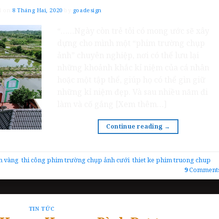
d on
8 Tháng Hai, 2020
by
goadesign
“……Ngày còn trẻ tôi có mong ước sẽ xây
dựng cho mình một “phim trường chụp
ảnh” chuyên nghiệp, nơi có thể lưu lại
những khoảnh khắc kỉ niệm của cá nhân
hoặc một tập thể, giúp họ có thể gìn giữ
những kỉ niệm đẹp. Và sau nhiều năm đi
làm và cố gắng [Xem thêm…]
Continue reading
→
n vàng
,
thi công phim trường chụp ảnh cưới
,
thiet ke phim truong chup
9
Comment
TIN TỨC