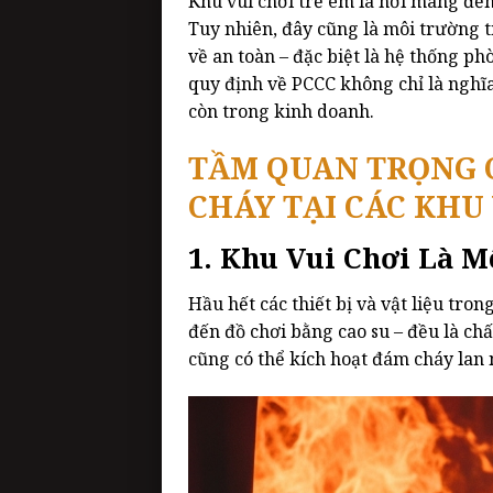
Khu vui chơi trẻ em là nơi mang đến 
Tuy nhiên, đây cũng là môi trường
về an toàn – đặc biệt là hệ thống ph
quy định về PCCC không chỉ là nghĩa
còn trong kinh doanh.
TẦM QUAN TRỌNG 
CHÁY TẠI CÁC KHU 
1. Khu Vui Chơi Là 
Hầu hết các thiết bị và vật liệu tro
đến đồ chơi bằng cao su – đều là chấ
cũng có thể kích hoạt đám cháy lan 