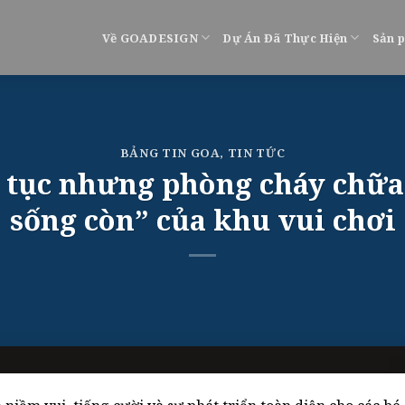
Về GOADESIGN
Dự Án Đã Thực Hiện
Sản 
BẢNG TIN GOA
,
TIN TỨC
ủ tục nhưng phòng cháy chữa 
sống còn” của khu vui chơi