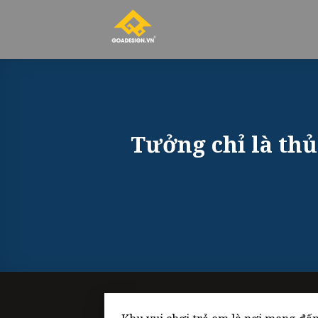
Skip
to
content
Tưởng chỉ là th