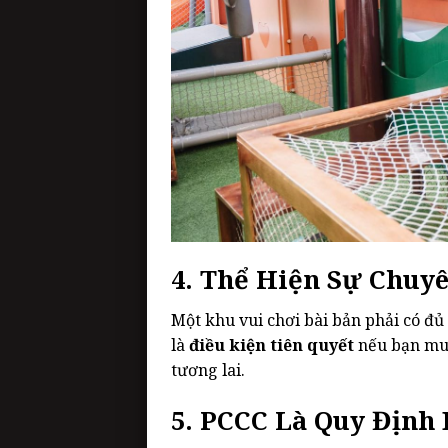
4. Thể Hiện Sự Chuy
Một khu vui chơi bài bản phải có đủ 
là
điều kiện tiên quyết
nếu bạn muố
tương lai.
5. PCCC Là Quy Định