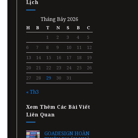
Lịch
Tháng Bảy 2026
H
B
T
N
S
B
C
1
2
3
4
5
6
7
8
9
10
11
12
13
14
15
16
17
18
19
20
21
22
23
24
25
26
27
28
29
30
31
« Th3
Xem Thêm Các Bài Viết
Liên Quan
GOADESIGN HOÀN