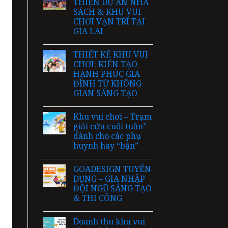
THIỆN DỰ ÁN NHÀ
SÁCH & KHU VUI
CHƠI VẠN TRÍ TẠI
GIA LAI
THIẾT KẾ KHU VUI
CHƠI: KIẾN TẠO
HẠNH PHÚC GIA
ĐÌNH TỪ KHÔNG
GIAN SÁNG TẠO
Khu vui chơi – Trạm
giải cứu cuối tuần”
dành cho các phụ
huynh hay “bận”
GOADESIGN TUYỂN
DỤNG – GIA NHẬP
ĐỘI NGŨ SÁNG TẠO
& THI CÔNG
Doanh thu khu vui