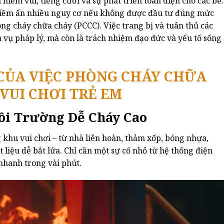
niềm vui, tiếng cười và sự phát triển toàn diện cho các bé.
 tiềm ẩn nhiều nguy cơ nếu không được đầu tư đúng mức
òng cháy chữa cháy (PCCC). Việc trang bị và tuân thủ các
 vụ pháp lý, mà còn là trách nhiệm đạo đức và yếu tố sống
CỦA VIỆC PHÒNG CHÁY CHỮA
VUI CHƠI TRẺ EM
Môi Trường Dễ Cháy Cao
ng khu vui chơi – từ nhà liên hoàn, thảm xốp, bóng nhựa,
t liệu dễ bắt lửa. Chỉ cần một sự cố nhỏ từ hệ thống điện
nhanh trong vài phút.