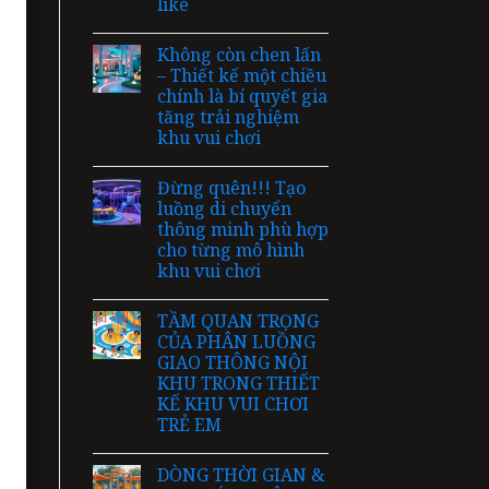
like
Không còn chen lấn
– Thiết kế một chiều
chính là bí quyết gia
tăng trải nghiệm
khu vui chơi
Đừng quên!!! Tạo
luồng di chuyển
thông minh phù hợp
cho từng mô hình
khu vui chơi
TẦM QUAN TRỌNG
CỦA PHÂN LUỒNG
GIAO THÔNG NỘI
KHU TRONG THIẾT
KẾ KHU VUI CHƠI
TRẺ EM
DÒNG THỜI GIAN &