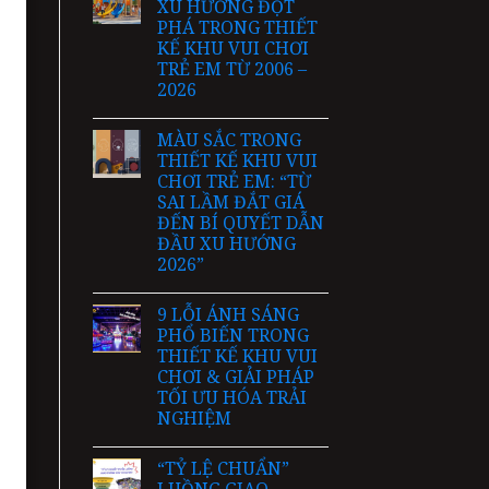
XU HƯỚNG ĐỘT
PHÁ TRONG THIẾT
KẾ KHU VUI CHƠI
TRẺ EM TỪ 2006 –
2026
MÀU SẮC TRONG
THIẾT KẾ KHU VUI
CHƠI TRẺ EM: “TỪ
SAI LẦM ĐẮT GIÁ
ĐẾN BÍ QUYẾT DẪN
ĐẦU XU HƯỚNG
2026”
9 LỖI ÁNH SÁNG
PHỔ BIẾN TRONG
THIẾT KẾ KHU VUI
CHƠI & GIẢI PHÁP
TỐI ƯU HÓA TRẢI
NGHIỆM
“TỶ LỆ CHUẨN”