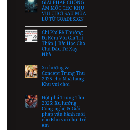
GIẢI PHÁP CHỐNG
ẨM MỐC CHO KHU
VUI CHƠI SAU MÙA
LŨ TỪ GOADESIGN
Chi Phí Rẻ Thường
Đi Kèm Với Giá Trị
Thấp | Bài Học Cho
Chủ Đầu Tư Xây
Nhà
Xu hướng &
Concept Trung Thu
2025 cho Nhà hàng,
Khu vui chơi
Đột phá Trung Thu
2025: Xu hướng
Công nghệ & Giải
pháp vận hành mới
cho Khu vui chơi trẻ
em