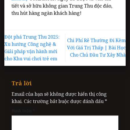
tiết và sở hữu không gian Trung Thu độc đáo,
thu hút hàng ngàn khách hàng!
Đột phá Trung Thu 2025:
Chi Phí Rẻ Thường Đi Kèm
Xu hướng Công nghệ &
Với Giá Trị Thấp | Bài Học
Giải pháp vận hành mới
Cho Chủ Đầu Tư Xây Nhà
cho Khu vui chơi trẻ em
Trả lời
Email của bạn sẽ không được hiển thị công
khai.
Các trường bắt buộc được đánh dấu
*
Bình luận
*