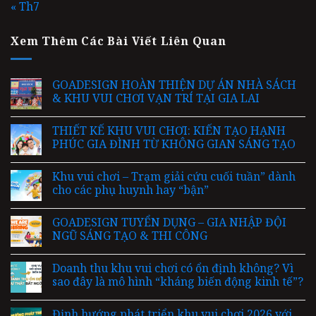
« Th7
Xem Thêm Các Bài Viết Liên Quan
GOADESIGN HOÀN THIỆN DỰ ÁN NHÀ SÁCH
& KHU VUI CHƠI VẠN TRÍ TẠI GIA LAI
THIẾT KẾ KHU VUI CHƠI: KIẾN TẠO HẠNH
PHÚC GIA ĐÌNH TỪ KHÔNG GIAN SÁNG TẠO
Khu vui chơi – Trạm giải cứu cuối tuần” dành
cho các phụ huynh hay “bận”
GOADESIGN TUYỂN DỤNG – GIA NHẬP ĐỘI
NGŨ SÁNG TẠO & THI CÔNG
Doanh thu khu vui chơi có ổn định không? Vì
sao đây là mô hình “kháng biến động kinh tế”?
Định hướng phát triển khu vui chơi 2026 với