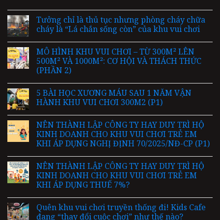
Tưởng chỉ là thủ tục nhưng phòng cháy chữa
cháy là “Lá chắn sống còn” của khu vui chơi
MÔ HÌNH KHU VUI CHƠI – TỪ 300M² LÊN
500M² VÀ 1000M²: CƠ HỘI VÀ THÁCH THỨC
(PHẦN 2)
5 BÀI HỌC XƯƠNG MÁU SAU 1 NĂM VẬN
HÀNH KHU VUI CHƠI 300M2 (P1)
NÊN THÀNH LẬP CÔNG TY HAY DUY TRÌ HỘ
KINH DOANH CHO KHU VUI CHƠI TRẺ EM
KHI ÁP DỤNG NGHỊ ĐỊNH 70/2025/NĐ-CP (P1)
NÊN THÀNH LẬP CÔNG TY HAY DUY TRÌ HỘ
KINH DOANH CHO KHU VUI CHƠI TRẺ EM
KHI ÁP DỤNG THUẾ 7%?
Quên khu vui chơi truyền thống đi! Kids Cafe
đang “thay đổi cuộc chơi” như thế nào?