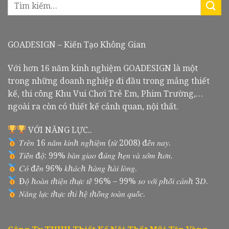
GOADESIGN – Kiến Tạo Không Gian
Với hơn 16 năm kinh nghiệm GOADESIGN là một
trong những doanh nghiệp đi đầu trong mảng thiết
kế, thi công Khu Vui Chơi Trẻ Em, Phim Trường,…
ngoài ra còn có thiết kế cảnh quan, nội thất.
VỚI NĂNG LỰC..
𝑇𝑟𝑒̂𝑛 16 𝑛𝑎̆𝑚 𝑘𝑖𝑛ℎ 𝑛𝑔ℎ𝑖𝑒̣̂𝑚 (𝑡𝑢̛̀ 2008) đ𝑒̂́𝑛 𝑛𝑎𝑦.
𝑇𝑖𝑒̂́𝑛 đ𝑜̣̂: 99% 𝑏𝑎̀𝑛 𝑔𝑖𝑎𝑜 đ𝑢́𝑛𝑔 ℎ𝑒̣𝑛 𝑣𝑎̀ 𝑠𝑜̛́𝑚 ℎ𝑜̛𝑛.
𝐶𝑜́ đ𝑒̂́𝑛 96% 𝑘ℎ𝑎́𝑐ℎ ℎ𝑎̀𝑛𝑔 ℎ𝑎̀𝑖 𝑙𝑜̀𝑛𝑔.
Đ𝑜̣̂ ℎ𝑜𝑎̀𝑛 𝑡ℎ𝑖𝑒̣̂𝑛 𝑡ℎ𝑢̛̣𝑐 𝑡𝑒̂́ 96% – 99% 𝑠𝑜 𝑣𝑜̛́𝑖 𝑝ℎ𝑜̂́𝑖 𝑐𝑎̉𝑛ℎ 3𝐷.
𝑁𝑎̆𝑛𝑔 𝑙𝑢̛̣𝑐 𝑡ℎ𝑢̛̣𝑐 𝑡ℎ𝑖 ℎ𝑒̣̂ 𝑡ℎ𝑜̂́𝑛𝑔 𝑡𝑜𝑎̀𝑛 𝑞𝑢𝑜̂́𝑐.