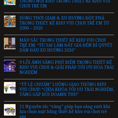
THÔNG NỘI KHU TRONG THIẾT KẾ KHU VUI
CHƠI TRẺ EM
DÒNG THỜI GIAN & XU HƯỚNG ĐỘT PHÁ
TRONG THIẾT KẾ KHU VUI CHƠI TRẺ EM TỪ
2006 – 2026
MÀU SẮC TRONG THIẾT KẾ KHU VUI CHƠI
TRẺ EM: “TỪ SAI LẦM ĐẮT GIÁ ĐẾN BÍ QUYẾT
DẪN ĐẦU XU HƯỚNG 2026”
9 LỖI ÁNH SÁNG PHỔ BIẾN TRONG THIẾT KẾ
KHU VUI CHƠI & GIẢI PHÁP TỐI ƯU HÓA TRẢI
NGHIỆM
“TỶ LỆ CHUẨN” LUỒNG GIAO THÔNG KHU
VUI CHƠI! “CHÌA KHÓA TỐI ƯU TRẢI NGHIỆM,
TĂNG GẤP ĐÔI DOANH THU”
11 Nguyên tắc “vàng” giúp bạn sáng suốt khi
lựa chọn mặt bằng thiết kế khu vui chơi trẻ
em