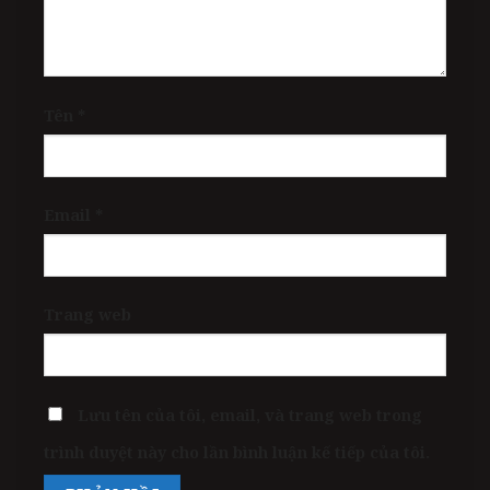
Tên
*
Email
*
Trang web
Lưu tên của tôi, email, và trang web trong
trình duyệt này cho lần bình luận kế tiếp của tôi.