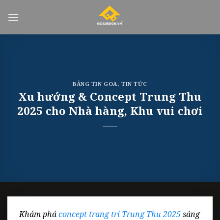
Skip
to
content
BẢNG TIN GOA
,
TIN TỨC
Xu hướng & Concept Trung Thu
2025 cho Nhà hàng, Khu vui chơi
Khám phá
concept trang trí Trung Thu 2025
sáng