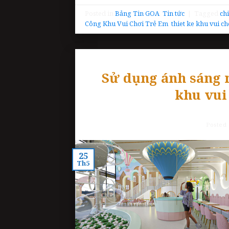
Posted in
Bảng Tin GOA
,
Tin tức
|
Tagged
ch
Công Khu Vui Chơi Trẻ Em
,
thiet ke khu vui ch
Sử dụng ánh sáng m
khu vui 
Posted
25
Th5