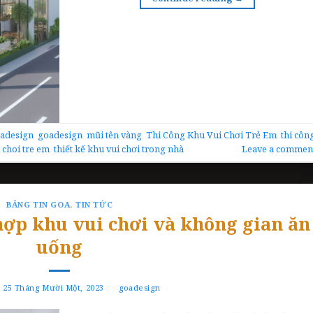
oadesign
,
goadesign
,
mũi tên vàng
,
Thi Công Khu Vui Chơi Trẻ Em
,
thi côn
i choi tre em
,
thiết kế khu vui chơi trong nhà
Leave a commen
BẢNG TIN GOA
,
TIN TỨC
 hợp khu vui chơi và không gian ăn
uống
n
25 Tháng Mười Một, 2023
by
goadesign