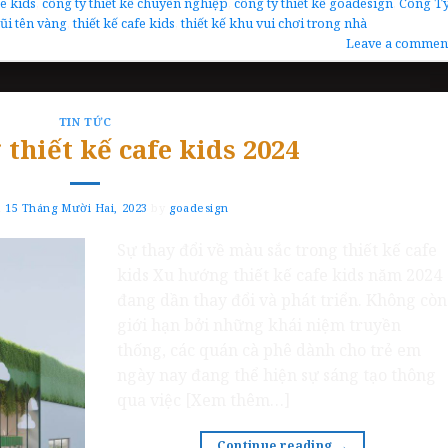
fe kids
,
công ty thiết kế chuyên nghiệp
,
công ty thiết kế goadesign
,
Công T
ũi tên vàng
,
thiết kế cafe kids
,
thiết kế khu vui chơi trong nhà
Leave a commen
TIN TỨC
thiết kế cafe kids 2024
n
15 Tháng Mười Hai, 2023
by
goadesign
Sự thay đổi về màu sắc trong thiết kế cafe
kids Xu hướng thiết kế cafe kids năm 2024
đang dần thay đổi và phát triển. Không còn
giới hạn bởi những khái niệm truyền
thống, các quán cà phê dành cho trẻ em
ngày nay đang thể hiện sự sáng tạo thông
qua việc [Xem thêm…]
Continue reading
→