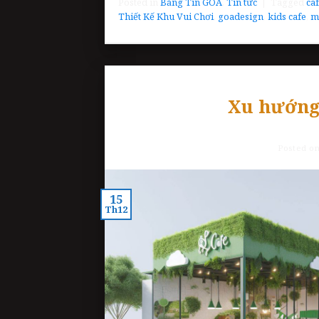
Posted in
Bảng Tin GOA
,
Tin tức
|
Tagged
ca
Thiết Kế Khu Vui Chơi
,
goadesign
,
kids cafe
,
m
Xu hướng 
Posted o
15
Th12