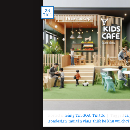
25
Th11
Posted in
Bảng Tin GOA
,
Tin tức
|
Tagged
cà
goadesign
,
mũi tên vàng
,
thiết kế khu vui chơi