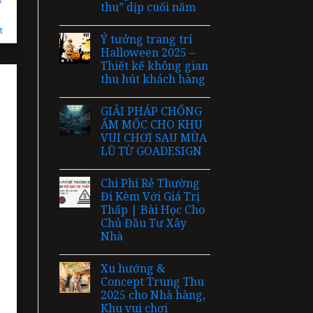
y
thu” dịp cuối năm
t
Ý tưởng trang trí
Halloween 2025 –
Thiết kế không gian
thu hút khách hàng
GIẢI PHÁP CHỐNG
ẨM MỐC CHO KHU
VUI CHƠI SAU MÙA
LŨ TỪ GOADESIGN
Chi Phí Rẻ Thường
Đi Kèm Với Giá Trị
Thấp | Bài Học Cho
Chủ Đầu Tư Xây
Nhà
Xu hướng &
Concept Trung Thu
2025 cho Nhà hàng,
Khu vui chơi