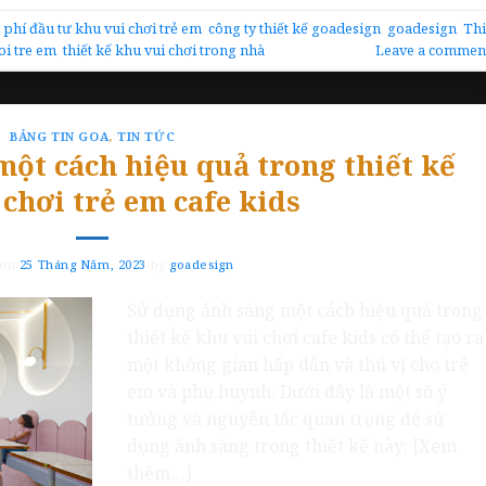
i phí đầu tư khu vui chơi trẻ em
,
công ty thiết kế goadesign
,
goadesign
,
Th
oi tre em
,
thiết kế khu vui chơi trong nhà
Leave a commen
BẢNG TIN GOA
,
TIN TỨC
ột cách hiệu quả trong thiết kế
chơi trẻ em cafe kids
 on
25 Tháng Năm, 2023
by
goadesign
Sử dụng ánh sáng một cách hiệu quả trong
thiết kế khu vui chơi cafe kids có thể tạo ra
một không gian hấp dẫn và thú vị cho trẻ
em và phụ huynh. Dưới đây là một số ý
tưởng và nguyên tắc quan trọng để sử
dụng ánh sáng trong thiết kế này: [Xem
thêm…]