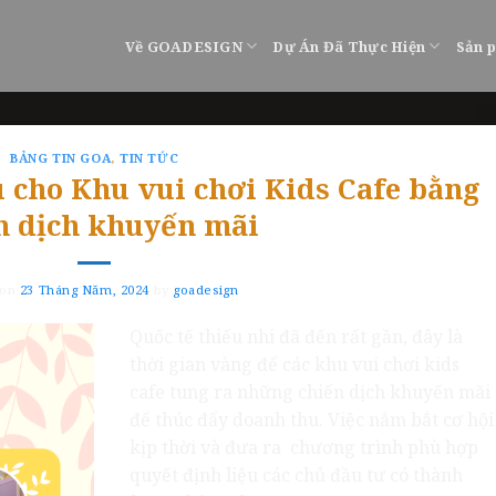
Về GOADESIGN
Dự Án Đã Thực Hiện
Sản 
BẢNG TIN GOA
,
TIN TỨC
 cho Khu vui chơi Kids Cafe bằng
n dịch khuyến mãi
 on
23 Tháng Năm, 2024
by
goadesign
Quốc tế thiếu nhi đã đến rất gần, đây là
thời gian vàng để các khu vui chơi kids
cafe tung ra những chiến dịch khuyến mãi
để thúc đẩy doanh thu. Việc nắm bắt cơ hội
kịp thời và đưa ra chương trình phù hợp
quyết định liệu các chủ đầu tư có thành