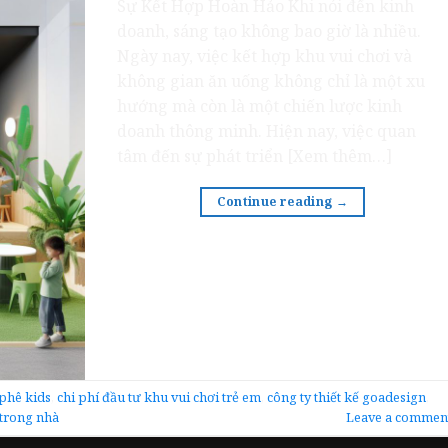
Sự Kết Hợp Hoàn Hảo Khi nói đến kinh
doanh, sáng tạo không bao giờ là nhiều.
Ngày nay, việc kết hợp khu vui chơi và
không gian ăn uống không chỉ là một xu
hướng mà còn là một chiến lược kinh
doanh thông minh. Hiện nay, việc quan
tâm đến sự phát triển [Xem thêm…]
Continue reading
→
 phê kids
,
chi phí đầu tư khu vui chơi trẻ em
,
công ty thiết kế goadesign
,
 trong nhà
Leave a commen