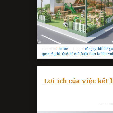
Posted in
Tin tức
|
Tagged
công ty thiết kế g
quán cà phê
,
thiết kế cafe kids
,
thiet ke khu vu
Lợi ich của việc kết
Posted o