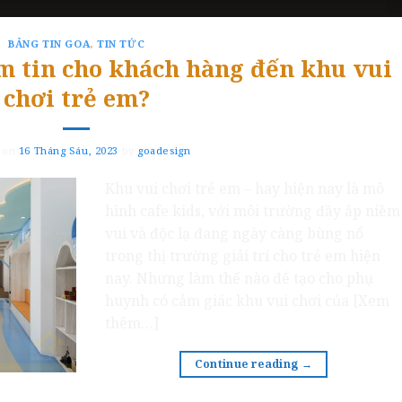
BẢNG TIN GOA
,
TIN TỨC
m tin cho khách hàng đến khu vui
chơi trẻ em?
 on
16 Tháng Sáu, 2023
by
goadesign
Khu vui chơi trẻ em – hay hiện nay là mô
hình cafe kids, với môi trường đầy ắp niềm
vui và độc lạ đang ngày càng bùng nổ
trong thị trường giải trí cho trẻ em hiện
nay. Nhưng làm thế nào để tạo cho phụ
huynh có cảm giác khu vui chơi của [Xem
thêm…]
Continue reading
→