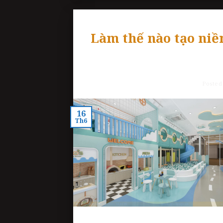
Làm thế nào tạo niề
Posted
16
Th6