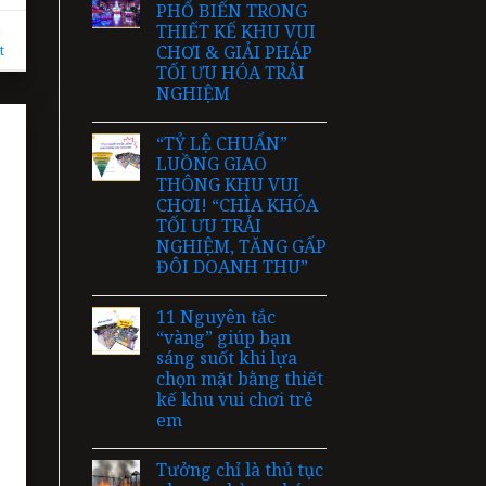
PHỔ BIẾN TRONG
i
THIẾT KẾ KHU VUI
t
CHƠI & GIẢI PHÁP
TỐI ƯU HÓA TRẢI
NGHIỆM
“TỶ LỆ CHUẨN”
LUỒNG GIAO
THÔNG KHU VUI
CHƠI! “CHÌA KHÓA
TỐI ƯU TRẢI
NGHIỆM, TĂNG GẤP
ĐÔI DOANH THU”
11 Nguyên tắc
“vàng” giúp bạn
sáng suốt khi lựa
chọn mặt bằng thiết
kế khu vui chơi trẻ
em
Tưởng chỉ là thủ tục