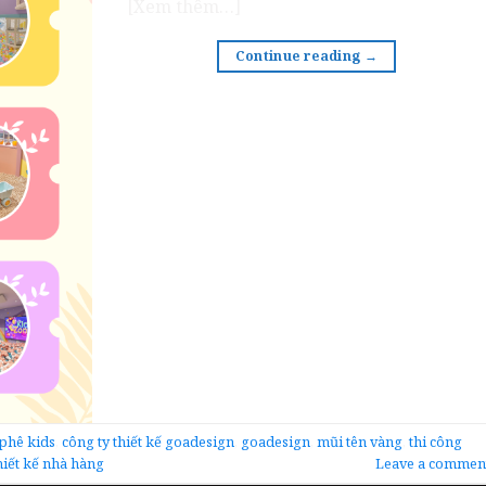
[Xem thêm…]
Continue reading
→
 phê kids
,
công ty thiết kế goadesign
,
goadesign
,
mũi tên vàng
,
thi công
hiết kế nhà hàng
Leave a commen