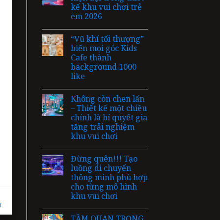
kế khu vui chơi trẻ
em 2026
“Vũ khí tối thượng”
biến mọi góc Kids
Cafe thành
background 1000
like
Không còn chen lấn
– Thiết kế một chiều
chính là bí quyết gia
tăng trải nghiệm
khu vui chơi
Đừng quên!!! Tạo
luồng di chuyển
thông minh phù hợp
cho từng mô hình
khu vui chơi
t
TẦM QUAN TRỌNG