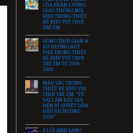
CỦA PHÂN LUỒNG
GIAO THÔNG NỘI
KHU TRONG THIẾT
KẾ KHU VUI CHƠI
TRẺ EM
DÒNG THỜI GIAN &
XU HƯỚNG ĐỘT
PHÁ TRONG THIẾT
KẾ KHU VUI CHƠI
TRẺ EM TỪ 2006 –
2026
MÀU SẮC TRONG
THIẾT KẾ KHU VUI
CHƠI TRẺ EM: “TỪ
SAI LẦM ĐẮT GIÁ
ĐẾN BÍ QUYẾT DẪN
ĐẦU XU HƯỚNG
2026”
9 LỖI ÁNH SÁNG