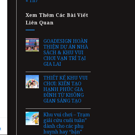
« Th7
Xem Thêm Các Bài Viết
Liên Quan
GOADESIGN HOÀN
THIỆN DỰ ÁN NHÀ
SÁCH & KHU VUI
CHƠI VẠN TRÍ TẠI
GIA LAI
THIẾT KẾ KHU VUI
CHƠI: KIẾN TẠO
HẠNH PHÚC GIA
ĐÌNH TỪ KHÔNG
GIAN SÁNG TẠO
Khu vui chơi – Trạm
giải cứu cuối tuần”
dành cho các phụ
t
huynh hay “bận”