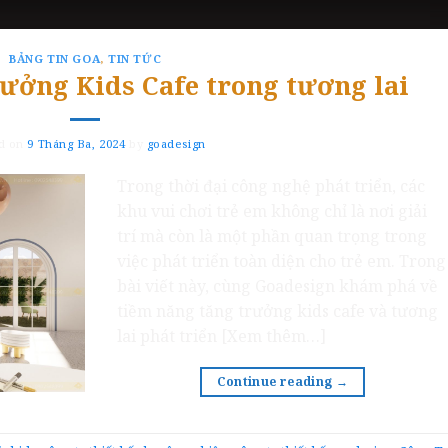
BẢNG TIN GOA
,
TIN TỨC
ưởng Kids Cafe trong tương lai
d on
9 Tháng Ba, 2024
by
goadesign
Trong thời đại công nghệ phát triển, các
khu vui chơi trẻ em không chỉ là nơi giải
trí mà còn là một phần quan trọng trong
việc phát triển toàn diện cho trẻ em. Trong
bài viết này, cùng Goadesign khám phá về
tiềm năng tăng trưởng kids cafe và tương
lai phát triển [Xem thêm…]
Continue reading
→