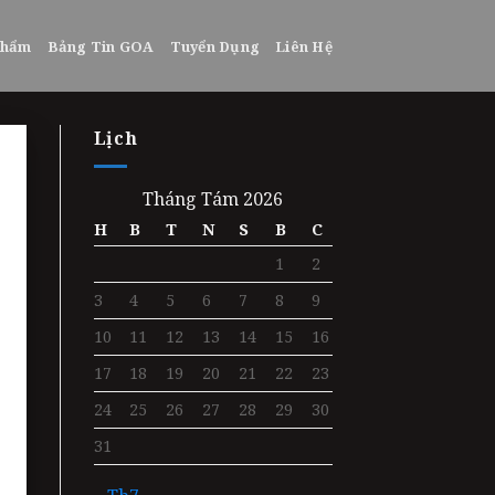
phẩm
Bảng Tin GOA
Tuyển Dụng
Liên Hệ
Lịch
Tháng Tám 2026
H
B
T
N
S
B
C
1
2
3
4
5
6
7
8
9
10
11
12
13
14
15
16
17
18
19
20
21
22
23
24
25
26
27
28
29
30
31