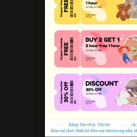
Posted in
Bảng Tin GOA
,
Tin tức
|
Tagged
cà
khu vui chơi
,
thiết kế khu vui chơi trong nhà
,
t