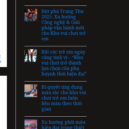
Đột phá Trung Thu
2025: Xu hướng
Công nghệ & Giải
pháp vận hành mới
cho Khu vui chơi trẻ
em
Bắt cóc trẻ em ngày
g
càng tinh vi – “Khu
t
vui chơi trở thành
lựa chọn của phụ
huynh thời hiện đại”
Bí quyết ứng dụng
màu sắc cho khu vui
chơi trẻ em luôn
bền màu theo thời
gian
Xu hướng phối màu
hiện đại trong thiết