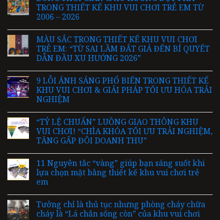
TRONG THIẾT KẾ KHU VUI CHƠI TRẺ EM TỪ
2006 – 2026
MÀU SẮC TRONG THIẾT KẾ KHU VUI CHƠI
TRẺ EM: “TỪ SAI LẦM ĐẮT GIÁ ĐẾN BÍ QUYẾT
DẪN ĐẦU XU HƯỚNG 2026”
9 LỖI ÁNH SÁNG PHỔ BIẾN TRONG THIẾT KẾ
KHU VUI CHƠI & GIẢI PHÁP TỐI ƯU HÓA TRẢI
NGHIỆM
“TỶ LỆ CHUẨN” LUỒNG GIAO THÔNG KHU
VUI CHƠI! “CHÌA KHÓA TỐI ƯU TRẢI NGHIỆM,
TĂNG GẤP ĐÔI DOANH THU”
11 Nguyên tắc “vàng” giúp bạn sáng suốt khi
lựa chọn mặt bằng thiết kế khu vui chơi trẻ
em
Tưởng chỉ là thủ tục nhưng phòng cháy chữa
cháy là “Lá chắn sống còn” của khu vui chơi