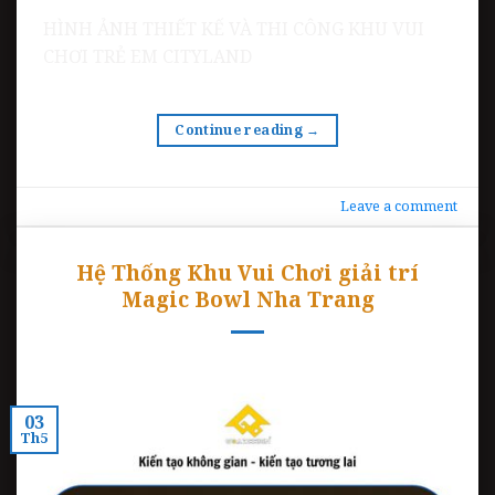
HÌNH ẢNH THIẾT KẾ VÀ THI CÔNG KHU VUI
CHƠI TRẺ EM CITYLAND
Continue reading
→
Leave a comment
Hệ Thống Khu Vui Chơi giải trí
Magic Bowl Nha Trang
03
Th5