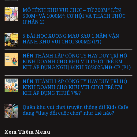
MÔ HÌNH KHU VUI CHƠI – TỪ 300M² LÊN
500M² VÀ 1000M²: CƠ HỘI VÀ THÁCH THỨC
(PHẦN 2)
5 BÀI HỌC XƯƠNG MÁU SAU 1 NĂM VẬN
HÀNH KHU VUI CHƠI 300M2 (P1)
NÊN THÀNH LẬP CÔNG TY HAY DUY TRÌ HỘ
KINH DOANH CHO KHU VUI CHƠI TRẺ EM
KHI ÁP DỤNG NGHỊ ĐỊNH 70/2025/NĐ-CP (P1)
NÊN THÀNH LẬP CÔNG TY HAY DUY TRÌ HỘ
KINH DOANH CHO KHU VUI CHƠI TRẺ EM
KHI ÁP DỤNG THUẾ 7%?
Quên khu vui chơi truyền thống đi! Kids Cafe
đang “thay đổi cuộc chơi” như thế nào?
Xem Thêm Menu