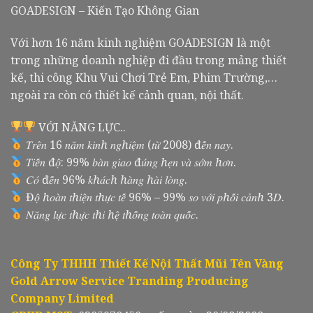
GOADESIGN – Kiến Tạo Không Gian
Với hơn 16 năm kinh nghiệm GOADESIGN là một
trong những doanh nghiệp đi đầu trong mảng thiết
kế, thi công Khu Vui Chơi Trẻ Em, Phim Trường,…
ngoài ra còn có thiết kế cảnh quan, nội thất.
VỚI NĂNG LỰC..
𝑇𝑟𝑒̂𝑛 16 𝑛𝑎̆𝑚 𝑘𝑖𝑛ℎ 𝑛𝑔ℎ𝑖𝑒̣̂𝑚 (𝑡𝑢̛̀ 2008) đ𝑒̂́𝑛 𝑛𝑎𝑦.
𝑇𝑖𝑒̂́𝑛 đ𝑜̣̂: 99% 𝑏𝑎̀𝑛 𝑔𝑖𝑎𝑜 đ𝑢́𝑛𝑔 ℎ𝑒̣𝑛 𝑣𝑎̀ 𝑠𝑜̛́𝑚 ℎ𝑜̛𝑛.
𝐶𝑜́ đ𝑒̂́𝑛 96% 𝑘ℎ𝑎́𝑐ℎ ℎ𝑎̀𝑛𝑔 ℎ𝑎̀𝑖 𝑙𝑜̀𝑛𝑔.
Đ𝑜̣̂ ℎ𝑜𝑎̀𝑛 𝑡ℎ𝑖𝑒̣̂𝑛 𝑡ℎ𝑢̛̣𝑐 𝑡𝑒̂́ 96% – 99% 𝑠𝑜 𝑣𝑜̛́𝑖 𝑝ℎ𝑜̂́𝑖 𝑐𝑎̉𝑛ℎ 3𝐷.
𝑁𝑎̆𝑛𝑔 𝑙𝑢̛̣𝑐 𝑡ℎ𝑢̛̣𝑐 𝑡ℎ𝑖 ℎ𝑒̣̂ 𝑡ℎ𝑜̂́𝑛𝑔 𝑡𝑜𝑎̀𝑛 𝑞𝑢𝑜̂́𝑐.
Công Ty THHH Thiết Kế Nội Thất Mũi Tên Vàng
Gold Arrow Service Tranding Producing
Company Limited