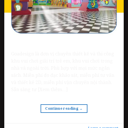
Goadesign là đơn vị chuyên thiết kế và thi công
khu vui chơi giải trí trẻ em, khu vui chơi trong
nhà và ngoài trời. Phù hợp với mọi mức ngân
sách. Miễn phí đo đạc khảo sát, miễn phí tư vấn
và thiết kế 2D, miễn phí vận chuyến nội thành.
Sẵn sàng tư [Xem thêm…]
Continue reading
→