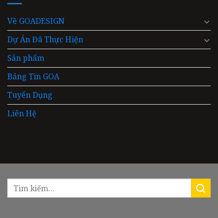
Về GOADESIGN
Dự Án Đã Thực Hiện
Sản phẩm
Bảng Tin GOA
Tuyển Dụng
Liên Hệ