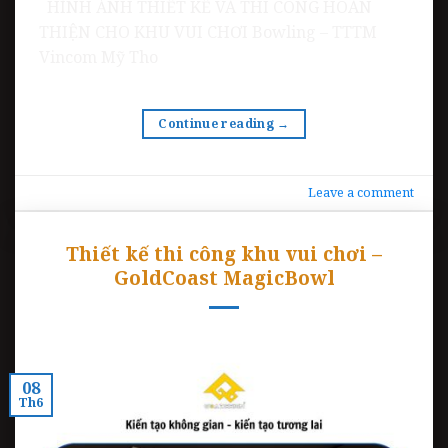
HÌNH ẢNH THIẾT KẾ VÀ THI CÔNG HOÀN
THIỆN CHO KHU VUI CHƠI Bowling – TTTM
Vincom Mỹ Tho
Continue reading
→
Leave a comment
Thiết kế thi công khu vui chơi –
GoldCoast MagicBowl
08
Th6