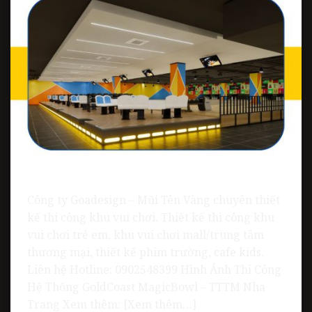
Công ty Goadesign – Mũi Tên Vàng chuyên thiết
kế thi công khu vui chơi. Thiết kế thi công khu
vui chơi trẻ em, khu vui chơi mall/trung tâm
thương mại, thiết kế phim trường, cafe kids.
Liên hệ Hotline: 0902548399 Hình Ảnh Thi Công
Hệ Thống GoldCoast MagicBowl – TTTM Nha
Trang Xem thêm: [Xem thêm…]