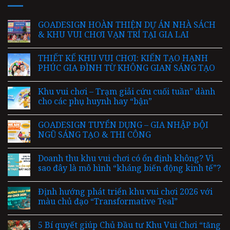
GOADESIGN HOÀN THIỆN DỰ ÁN NHÀ SÁCH
& KHU VUI CHƠI VẠN TRÍ TẠI GIA LAI
THIẾT KẾ KHU VUI CHƠI: KIẾN TẠO HẠNH
PHÚC GIA ĐÌNH TỪ KHÔNG GIAN SÁNG TẠO
Khu vui chơi – Trạm giải cứu cuối tuần” dành
cho các phụ huynh hay “bận”
GOADESIGN TUYỂN DỤNG – GIA NHẬP ĐỘI
NGŨ SÁNG TẠO & THI CÔNG
Doanh thu khu vui chơi có ổn định không? Vì
sao đây là mô hình “kháng biến động kinh tế”?
Định hướng phát triển khu vui chơi 2026 với
màu chủ đạo “Transformative Teal”
5 Bí quyết giúp Chủ Đầu tư Khu Vui Chơi “tăng