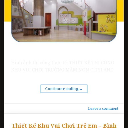
Hình ảnh thi công thực tế: THIẾT KẾ THI CÔNG
KHU VUI CHƠI TRƯỜNG MẦM NON CITYLAND
Continue reading
→
Leave a comment
Thiết Kế Khu Vui Chơi Trẻ Em – Bình