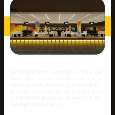
Goadesign là đơn vị chuyên thiết kế và thi công
khu vui chơi giải trí trẻ em, khu vui chơi trong
nhà và ngoài trời. Phù hợp với mọi mức ngân
sách. Miễn phí đo đạc khảo sát, miễn phí tư vấn
và thiết kế 2D, miễn phí vận chuyến nội thành.
Sẵn sàng tư [Xem thêm…]