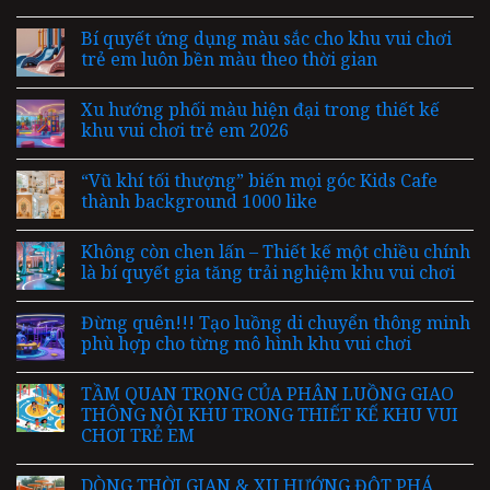
Bí quyết ứng dụng màu sắc cho khu vui chơi
trẻ em luôn bền màu theo thời gian
Xu hướng phối màu hiện đại trong thiết kế
khu vui chơi trẻ em 2026
“Vũ khí tối thượng” biến mọi góc Kids Cafe
thành background 1000 like
Không còn chen lấn – Thiết kế một chiều chính
là bí quyết gia tăng trải nghiệm khu vui chơi
Đừng quên!!! Tạo luồng di chuyển thông minh
phù hợp cho từng mô hình khu vui chơi
TẦM QUAN TRỌNG CỦA PHÂN LUỒNG GIAO
THÔNG NỘI KHU TRONG THIẾT KẾ KHU VUI
CHƠI TRẺ EM
DÒNG THỜI GIAN & XU HƯỚNG ĐỘT PHÁ