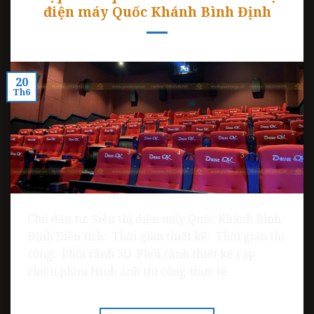
điện máy Quốc Khánh Bình Định
20
Th6
Chủ đầu tư: Siêu thị điện máy Quốc Khánh Bình
Định Diện tích: Thời gian thiết kế: Thời gian thi
công: Phối cảnh 3D Phối cảnh thiết kế rạp
chiếu phim Hình ảnh thi công thực tế