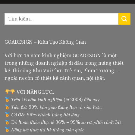
GOADESIGN – Kiến Tạo Không Gian
Với hơn 16 năm kinh nghiệm GOADESIGN là một
trong những doanh nghiệp đi đầu trong mảng thiết
kế, thi công Khu Vui Chơi Trẻ Em, Phim Trường,…
ngoài ra còn có thiết kế cảnh quan, nội thất.
VỚI NĂNG LỰC..
𝑇𝑟𝑒̂𝑛 16 𝑛𝑎̆𝑚 𝑘𝑖𝑛ℎ 𝑛𝑔ℎ𝑖𝑒̣̂𝑚 (𝑡𝑢̛̀ 2008) đ𝑒̂́𝑛 𝑛𝑎𝑦.
𝑇𝑖𝑒̂́𝑛 đ𝑜̣̂: 99% 𝑏𝑎̀𝑛 𝑔𝑖𝑎𝑜 đ𝑢́𝑛𝑔 ℎ𝑒̣𝑛 𝑣𝑎̀ 𝑠𝑜̛́𝑚 ℎ𝑜̛𝑛.
𝐶𝑜́ đ𝑒̂́𝑛 96% 𝑘ℎ𝑎́𝑐ℎ ℎ𝑎̀𝑛𝑔 ℎ𝑎̀𝑖 𝑙𝑜̀𝑛𝑔.
Đ𝑜̣̂ ℎ𝑜𝑎̀𝑛 𝑡ℎ𝑖𝑒̣̂𝑛 𝑡ℎ𝑢̛̣𝑐 𝑡𝑒̂́ 96% – 99% 𝑠𝑜 𝑣𝑜̛́𝑖 𝑝ℎ𝑜̂́𝑖 𝑐𝑎̉𝑛ℎ 3𝐷.
𝑁𝑎̆𝑛𝑔 𝑙𝑢̛̣𝑐 𝑡ℎ𝑢̛̣𝑐 𝑡ℎ𝑖 ℎ𝑒̣̂ 𝑡ℎ𝑜̂́𝑛𝑔 𝑡𝑜𝑎̀𝑛 𝑞𝑢𝑜̂́𝑐.