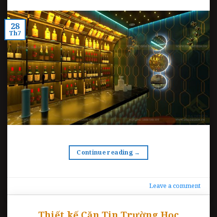
28
Th7
Continue reading
→
Leave a comment
Thiết kế Căn Tin Trường Học