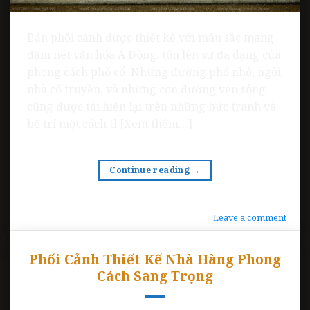
Bản phối cảnh được thiết kế với màu sắc mang
đậm nét văn hóa Á Đông, tôn lên sự đa dạng của
phong cách phố cổ. Những đường phố nhỏ, ngôi
nhà cổ truyền, và những con đường ven sông
cũng được tái hiện lại trên những bức tranh và
bố trí một cách tỉ [Xem thêm…]
Continue reading
→
Leave a comment
Phối Cảnh Thiết Kế Nhà Hàng Phong
Cách Sang Trọng