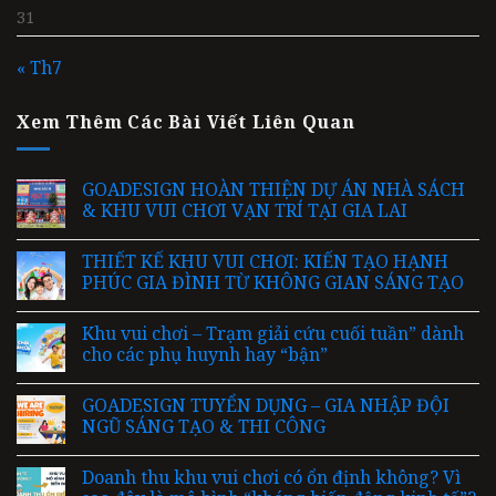
31
« Th7
Xem Thêm Các Bài Viết Liên Quan
GOADESIGN HOÀN THIỆN DỰ ÁN NHÀ SÁCH
& KHU VUI CHƠI VẠN TRÍ TẠI GIA LAI
THIẾT KẾ KHU VUI CHƠI: KIẾN TẠO HẠNH
PHÚC GIA ĐÌNH TỪ KHÔNG GIAN SÁNG TẠO
Khu vui chơi – Trạm giải cứu cuối tuần” dành
cho các phụ huynh hay “bận”
GOADESIGN TUYỂN DỤNG – GIA NHẬP ĐỘI
NGŨ SÁNG TẠO & THI CÔNG
Doanh thu khu vui chơi có ổn định không? Vì