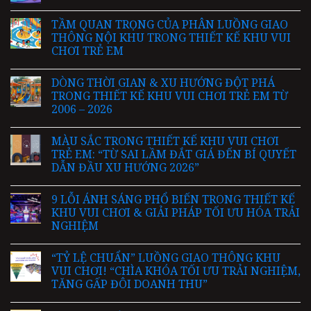
TẦM QUAN TRỌNG CỦA PHÂN LUỒNG GIAO
THÔNG NỘI KHU TRONG THIẾT KẾ KHU VUI
CHƠI TRẺ EM
DÒNG THỜI GIAN & XU HƯỚNG ĐỘT PHÁ
TRONG THIẾT KẾ KHU VUI CHƠI TRẺ EM TỪ
2006 – 2026
MÀU SẮC TRONG THIẾT KẾ KHU VUI CHƠI
TRẺ EM: “TỪ SAI LẦM ĐẮT GIÁ ĐẾN BÍ QUYẾT
DẪN ĐẦU XU HƯỚNG 2026”
9 LỖI ÁNH SÁNG PHỔ BIẾN TRONG THIẾT KẾ
KHU VUI CHƠI & GIẢI PHÁP TỐI ƯU HÓA TRẢI
NGHIỆM
“TỶ LỆ CHUẨN” LUỒNG GIAO THÔNG KHU
VUI CHƠI! “CHÌA KHÓA TỐI ƯU TRẢI NGHIỆM,
TĂNG GẤP ĐÔI DOANH THU”