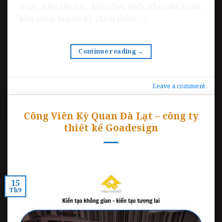
thực, khu lâu đài, khu chạy đích, khu nhà banh,
khu rừng huyền bí, [Xem thêm…]
Continue reading
→
Leave a comment
Công Viên Kỳ Quan Đà Lạt – công ty
thiết kế Goadesign
15
Th9