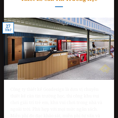
27
Th7
Công ty thiết kế Goadesign là đơn vị chuyên
thiết kế căn tin trường học, thi công khu vui
chơi giải trí trẻ em, khu vui chơi trong nhà và
ngoài trời. Phù hợp với mọi mức ngân sách.
Miễn phí đo đạc khảo sát, miễn phí tư vấn và