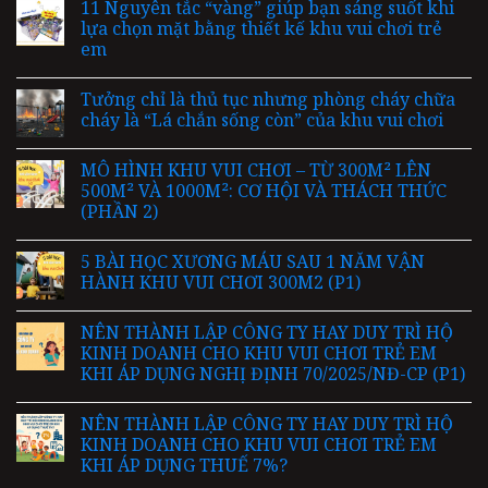
11 Nguyên tắc “vàng” giúp bạn sáng suốt khi
lựa chọn mặt bằng thiết kế khu vui chơi trẻ
em
Tưởng chỉ là thủ tục nhưng phòng cháy chữa
cháy là “Lá chắn sống còn” của khu vui chơi
MÔ HÌNH KHU VUI CHƠI – TỪ 300M² LÊN
500M² VÀ 1000M²: CƠ HỘI VÀ THÁCH THỨC
(PHẦN 2)
5 BÀI HỌC XƯƠNG MÁU SAU 1 NĂM VẬN
HÀNH KHU VUI CHƠI 300M2 (P1)
NÊN THÀNH LẬP CÔNG TY HAY DUY TRÌ HỘ
KINH DOANH CHO KHU VUI CHƠI TRẺ EM
KHI ÁP DỤNG NGHỊ ĐỊNH 70/2025/NĐ-CP (P1)
NÊN THÀNH LẬP CÔNG TY HAY DUY TRÌ HỘ
KINH DOANH CHO KHU VUI CHƠI TRẺ EM
KHI ÁP DỤNG THUẾ 7%?