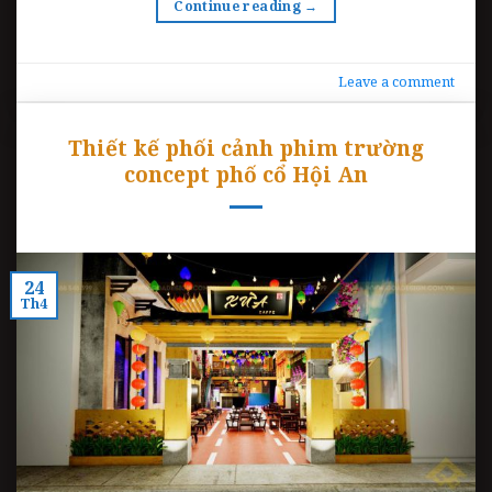
Continue reading
→
Leave a comment
Thiết kế phối cảnh phim trường
concept phố cổ Hội An
24
Th4