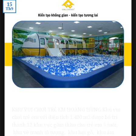
15
Th9
KHU VUI CHƠI TRẺ EM HOÀNG HÙNG Khu vui
chơi trẻ em với diện tích 1.400 m2 được bố trí
thành 12 khu vực gồm (khu cho trẻ em 5 tuổi,
khu vẽ tranh tô tượng, khu hạt gỗ, khu ẩm