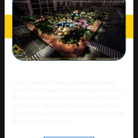
Công ty thiết kế Goadesign là đơn vị chuyên
thiết kế và thi công khu vui chơi giải trí trẻ em,
khu vui chơi trong nhà và ngoài trời. Phù hợp
với mọi mức ngân sách. Miễn phí đo đạc khảo
sát, miễn phí tư vấn và thiết kế 2D, miễn phí vận
chuyến nội [Xem thêm…]