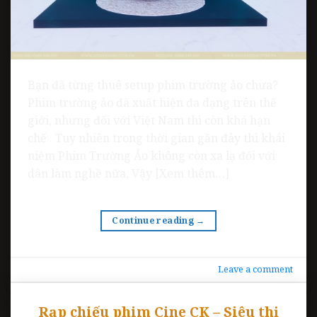
Bạn đã từng thuê setup phim trường ảo chưa?
Phim trường ảo đã xuất hiện đa dạng trên thế
giới, nhưng đối với Việt Nam thì còn khá hạn
chế . Tuy nhiên trong thời gian gần đây thì khái
niệm Phim Trường Ảo không còn xa lạ đối với
dân làm nghề nữa, Vậy [Xem thêm…]
Continue reading
→
Leave a comment
Rạp chiếu phim Cine CK – Siêu thị