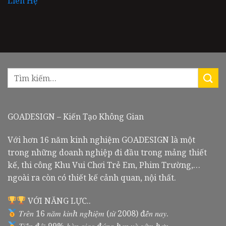
Liên Hệ
GOADESIGN – Kiến Tạo Không Gian
Với hơn 16 năm kinh nghiệm GOADESIGN là một
trong những doanh nghiệp đi đầu trong mảng thiết
kế, thi công Khu Vui Chơi Trẻ Em, Phim Trường,…
ngoài ra còn có thiết kế cảnh quan, nội thất.
VỚI NĂNG LỰC..
𝑇𝑟𝑒̂𝑛 16 𝑛𝑎̆𝑚 𝑘𝑖𝑛ℎ 𝑛𝑔ℎ𝑖𝑒̣̂𝑚 (𝑡𝑢̛̀ 2008) đ𝑒̂́𝑛 𝑛𝑎𝑦.
𝑇𝑖𝑒̂́𝑛 đ𝑜̣̂: 99% 𝑏𝑎̀𝑛 𝑔𝑖𝑎𝑜 đ𝑢́𝑛𝑔 ℎ𝑒̣𝑛 𝑣𝑎̀ 𝑠𝑜̛́𝑚 ℎ𝑜̛𝑛.