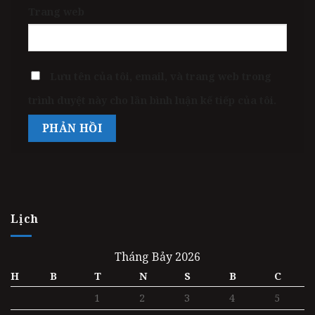
Trang web
Lưu tên của tôi, email, và trang web trong
trình duyệt này cho lần bình luận kế tiếp của tôi.
Lịch
Tháng Bảy 2026
H
B
T
N
S
B
C
1
2
3
4
5