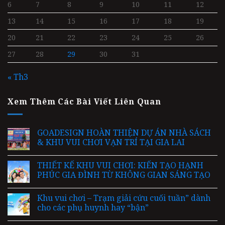
6
7
8
9
10
11
12
13
14
15
16
17
18
19
20
21
22
23
24
25
26
27
28
29
30
31
« Th3
Xem Thêm Các Bài Viết Liên Quan
GOADESIGN HOÀN THIỆN DỰ ÁN NHÀ SÁCH
& KHU VUI CHƠI VẠN TRÍ TẠI GIA LAI
THIẾT KẾ KHU VUI CHƠI: KIẾN TẠO HẠNH
PHÚC GIA ĐÌNH TỪ KHÔNG GIAN SÁNG TẠO
Khu vui chơi – Trạm giải cứu cuối tuần” dành
cho các phụ huynh hay “bận”