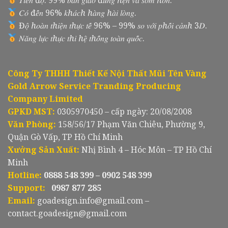
𝐶𝑜́ đ𝑒̂́𝑛 96% 𝑘ℎ𝑎́𝑐ℎ ℎ𝑎̀𝑛𝑔 ℎ𝑎̀𝑖 𝑙𝑜̀𝑛𝑔.
Đ𝑜̣̂ ℎ𝑜𝑎̀𝑛 𝑡ℎ𝑖𝑒̣̂𝑛 𝑡ℎ𝑢̛̣𝑐 𝑡𝑒̂́ 96% – 99% 𝑠𝑜 𝑣𝑜̛́𝑖 𝑝ℎ𝑜̂́𝑖 𝑐𝑎̉𝑛ℎ 3𝐷.
𝑁𝑎̆𝑛𝑔 𝑙𝑢̛̣𝑐 𝑡ℎ𝑢̛̣𝑐 𝑡ℎ𝑖 ℎ𝑒̣̂ 𝑡ℎ𝑜̂́𝑛𝑔 𝑡𝑜𝑎̀𝑛 𝑞𝑢𝑜̂́𝑐.
Công Ty THHH Thiết Kế Nội Thất Mũi Tên Vàng
Gold Arrow Service Tranding Producing
Company Limited
GPKD MST:
0305970450 – cấp ngày: 20/08/2008
Văn Phòng:
158/56/17 Phạm Văn Chiêu, Phường 9,
Quận Gò Vấp, TP Hồ Chí Minh
Xưởng Sản Xuất:
Nhị Bình 4 – Hóc Môn – TP Hồ Chí
Minh
Hotline:
0888 548 399 – 0902 548 399
Support:
0987 877 285
Email:
goadesign.info@gmail.com –
contact.goadesign@gmail.com