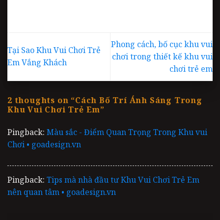
Phong cách, bố cục khu vui
Tại Sao Khu Vui Chơi Trẻ
chơi trong thiết kế khu vui
Em Vắng Khách
chơi trẻ em
2 thoughts on “
Cách Bố Trí Ánh Sáng Trong
Khu Vui Chơi Trẻ Em
”
Pingback:
Màu sắc - Điểm Quan Trọng Trong Khu vui
Chơi • goadesign.vn
Pingback:
Tips mà nhà đầu tư Khu Vui Chơi Trẻ Em
nên quan tâm • goadesign.vn