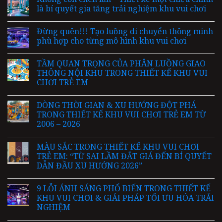
là bí quyết gia tăng trải nghiệm khu vui chơi
Đừng quên!!! Tạo luồng di chuyển thông minh
phù hợp cho từng mô hình khu vui chơi
TẦM QUAN TRỌNG CỦA PHÂN LUỒNG GIAO
THÔNG NỘI KHU TRONG THIẾT KẾ KHU VUI
CHƠI TRẺ EM
DÒNG THỜI GIAN & XU HƯỚNG ĐỘT PHÁ
TRONG THIẾT KẾ KHU VUI CHƠI TRẺ EM TỪ
2006 – 2026
MÀU SẮC TRONG THIẾT KẾ KHU VUI CHƠI
TRẺ EM: “TỪ SAI LẦM ĐẮT GIÁ ĐẾN BÍ QUYẾT
DẪN ĐẦU XU HƯỚNG 2026”
9 LỖI ÁNH SÁNG PHỔ BIẾN TRONG THIẾT KẾ
KHU VUI CHƠI & GIẢI PHÁP TỐI ƯU HÓA TRẢI
NGHIỆM