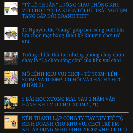
“TỶ LỆ CHUẨN” LUỒNG GIAO THÔNG KHU
VUI CHƠI! “CHÌA KHÓA TỐI ƯU TRẢI NGHIỆM,
TĂNG GẤP ĐÔI DOANH THU”
11 Nguyên tắc “vàng” giúp bạn sáng suốt khi
lựa chọn mặt bằng thiết kế khu vui chơi trẻ
em
Tưởng chỉ là thủ tục nhưng phòng cháy chữa
cháy là “Lá chắn sống còn” của khu vui chơi
MÔ HÌNH KHU VUI CHƠI – TỪ 300M² LÊN
500M² VÀ 1000M²: CƠ HỘI VÀ THÁCH THỨC
(PHẦN 2)
5 BÀI HỌC XƯƠNG MÁU SAU 1 NĂM VẬN
HÀNH KHU VUI CHƠI 300M2 (P1)
NÊN THÀNH LẬP CÔNG TY HAY DUY TRÌ HỘ
KINH DOANH CHO KHU VUI CHƠI TRẺ EM
KHI ÁP DỤNG NGHỊ ĐỊNH 70/2025/NĐ-CP (P1)