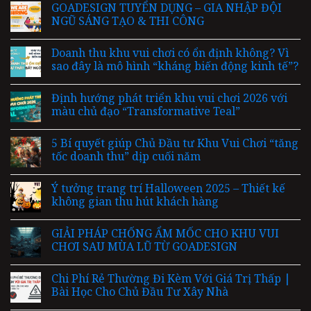
GOADESIGN TUYỂN DỤNG – GIA NHẬP ĐỘI
NGŨ SÁNG TẠO & THI CÔNG
Doanh thu khu vui chơi có ổn định không? Vì
sao đây là mô hình “kháng biến động kinh tế”?
Định hướng phát triển khu vui chơi 2026 với
màu chủ đạo “Transformative Teal”
5 Bí quyết giúp Chủ Đầu tư Khu Vui Chơi “tăng
tốc doanh thu” dịp cuối năm
Ý tưởng trang trí Halloween 2025 – Thiết kế
không gian thu hút khách hàng
GIẢI PHÁP CHỐNG ẨM MỐC CHO KHU VUI
CHƠI SAU MÙA LŨ TỪ GOADESIGN
Chi Phí Rẻ Thường Đi Kèm Với Giá Trị Thấp |
Bài Học Cho Chủ Đầu Tư Xây Nhà