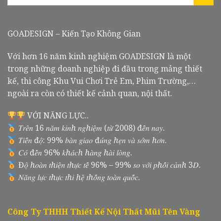
GOADESIGN – Kiến Tạo Không Gian
Với hơn 16 năm kinh nghiệm GOADESIGN là một
trong những doanh nghiệp đi đầu trong mảng thiết
kế, thi công Khu Vui Chơi Trẻ Em, Phim Trường,…
ngoài ra còn có thiết kế cảnh quan, nội thất.
VỚI NĂNG LỰC..
𝑇𝑟𝑒̂𝑛 16 𝑛𝑎̆𝑚 𝑘𝑖𝑛ℎ 𝑛𝑔ℎ𝑖𝑒̣̂𝑚 (𝑡𝑢̛̀ 2008) đ𝑒̂́𝑛 𝑛𝑎𝑦.
𝑇𝑖𝑒̂́𝑛 đ𝑜̣̂: 99% 𝑏𝑎̀𝑛 𝑔𝑖𝑎𝑜 đ𝑢́𝑛𝑔 ℎ𝑒̣𝑛 𝑣𝑎̀ 𝑠𝑜̛́𝑚 ℎ𝑜̛𝑛.
𝐶𝑜́ đ𝑒̂́𝑛 96% 𝑘ℎ𝑎́𝑐ℎ ℎ𝑎̀𝑛𝑔 ℎ𝑎̀𝑖 𝑙𝑜̀𝑛𝑔.
Đ𝑜̣̂ ℎ𝑜𝑎̀𝑛 𝑡ℎ𝑖𝑒̣̂𝑛 𝑡ℎ𝑢̛̣𝑐 𝑡𝑒̂́ 96% – 99% 𝑠𝑜 𝑣𝑜̛́𝑖 𝑝ℎ𝑜̂́𝑖 𝑐𝑎̉𝑛ℎ 3𝐷.
𝑁𝑎̆𝑛𝑔 𝑙𝑢̛̣𝑐 𝑡ℎ𝑢̛̣𝑐 𝑡ℎ𝑖 ℎ𝑒̣̂ 𝑡ℎ𝑜̂́𝑛𝑔 𝑡𝑜𝑎̀𝑛 𝑞𝑢𝑜̂́𝑐.
Công Ty THHH Thiết Kế Nội Thất Mũi Tên Vàng