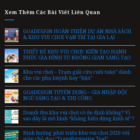
Xem Thêm Các Bài Viết Liên Quan
GOADESIGN HOÀN THIỆN DỰ ÁN NHÀ SÁCH
& KHU VUI CHƠI VẠN TRÍ TẠI GIA LAI
THIẾT KẾ KHU VUI CHƠI: KIẾN TẠO HẠNH
PHÚC GIA ĐÌNH TỪ KHÔNG GIAN SÁNG TẠO
Khu vui chơi – Trạm giải cứu cuối tuần” dành
cho các phụ huynh hay “bận”
GOADESIGN TUYỂN DỤNG – GIA NHẬP ĐỘI
NGŨ SÁNG TẠO & THI CÔNG
Doanh thu khu vui chơi có ổn định không? Vì
sao đây là mô hình “kháng biến động kinh tế”?
Định hướng phát triển khu vui chơi 2026 với
màu chủ đạo “Transformative Teal”