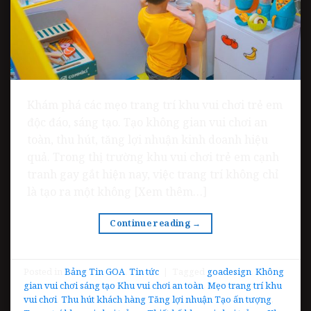
Khám phá các mẹo trang trí khu vui chơi trẻ em
độc đáo, sáng tạo. Tạo không gian vui chơi an
toàn, thu hút, tăng lợi nhuận kinh doanh hiệu
quả. Trong thị trường khu vui chơi trẻ em cạnh
tranh gay gắt hiện nay, việc trang trí không chỉ
là tạo ra một không [Xem thêm…]
Continue reading
→
Posted in
Bảng Tin GOA
,
Tin tức
|
Tagged
goadesign
,
Không
gian vui chơi sáng tạo Khu vui chơi an toàn
,
Mẹo trang trí khu
vui chơi
,
Thu hút khách hàng Tăng lợi nhuận Tạo ấn tượng
,