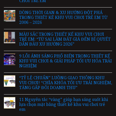
CHƠI TRẺ EM
DÒNG THỜI GIAN & XU HƯỚNG ĐỘT PHÁ
TRONG THIẾT KẾ KHU VUI CHƠI TRẺ EM TỪ
2006 – 2026
MÀU SẮC TRONG THIẾT KẾ KHU VUI CHƠI
TRẺ EM: “TỪ SAI LẦM ĐẮT GIÁ ĐẾN BÍ QUYẾT
DẪN ĐẦU XU HƯỚNG 2026”
9 LỖI ÁNH SÁNG PHỔ BIẾN TRONG THIẾT KẾ
KHU VUI CHƠI & GIẢI PHÁP TỐI ƯU HÓA TRẢI
NGHIỆM
“TỶ LỆ CHUẨN” LUỒNG GIAO THÔNG KHU
VUI CHƠI! “CHÌA KHÓA TỐI ƯU TRẢI NGHIỆM,
TĂNG GẤP ĐÔI DOANH THU”
11 Nguyên tắc “vàng” giúp bạn sáng suốt khi
lựa chọn mặt bằng thiết kế khu vui chơi trẻ
em