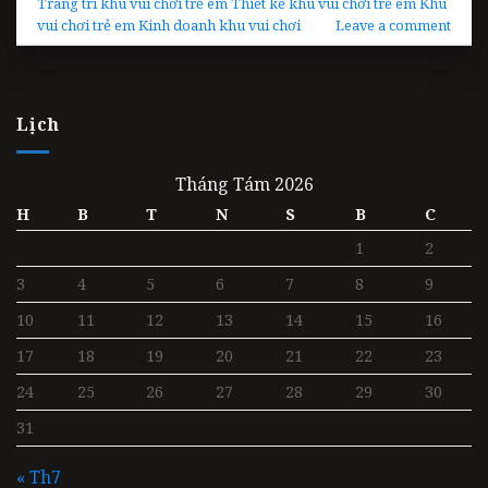
Trang trí khu vui chơi trẻ em Thiết kế khu vui chơi trẻ em Khu
vui chơi trẻ em Kinh doanh khu vui chơi
Leave a comment
Lịch
Tháng Tám 2026
H
B
T
N
S
B
C
1
2
3
4
5
6
7
8
9
10
11
12
13
14
15
16
17
18
19
20
21
22
23
24
25
26
27
28
29
30
31
« Th7