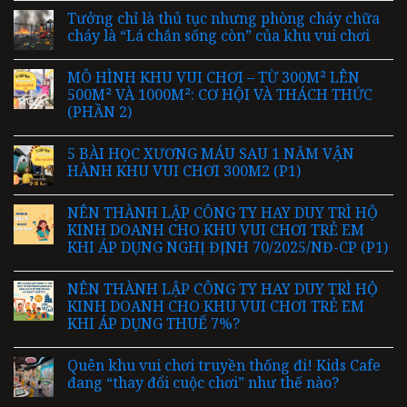
Tưởng chỉ là thủ tục nhưng phòng cháy chữa
cháy là “Lá chắn sống còn” của khu vui chơi
MÔ HÌNH KHU VUI CHƠI – TỪ 300M² LÊN
500M² VÀ 1000M²: CƠ HỘI VÀ THÁCH THỨC
(PHẦN 2)
5 BÀI HỌC XƯƠNG MÁU SAU 1 NĂM VẬN
HÀNH KHU VUI CHƠI 300M2 (P1)
NÊN THÀNH LẬP CÔNG TY HAY DUY TRÌ HỘ
KINH DOANH CHO KHU VUI CHƠI TRẺ EM
KHI ÁP DỤNG NGHỊ ĐỊNH 70/2025/NĐ-CP (P1)
NÊN THÀNH LẬP CÔNG TY HAY DUY TRÌ HỘ
KINH DOANH CHO KHU VUI CHƠI TRẺ EM
KHI ÁP DỤNG THUẾ 7%?
Quên khu vui chơi truyền thống đi! Kids Cafe
đang “thay đổi cuộc chơi” như thế nào?