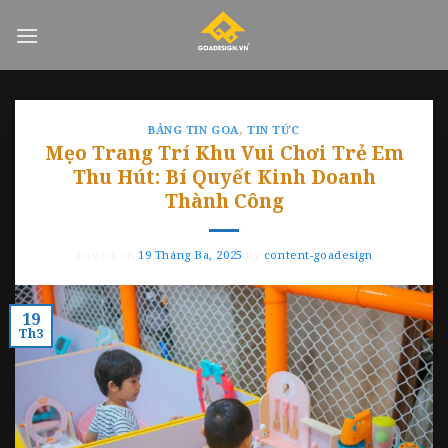
Skip
to
content
BẢNG TIN GOA
,
TIN TỨC
Mẹo Trang Trí Khu Vui Chơi Trẻ Em
Thu Hút: Bí Quyết Kinh Doanh
Thành Công
Posted on
19 Tháng Ba, 2025
by
content-goadesign
19
Th3