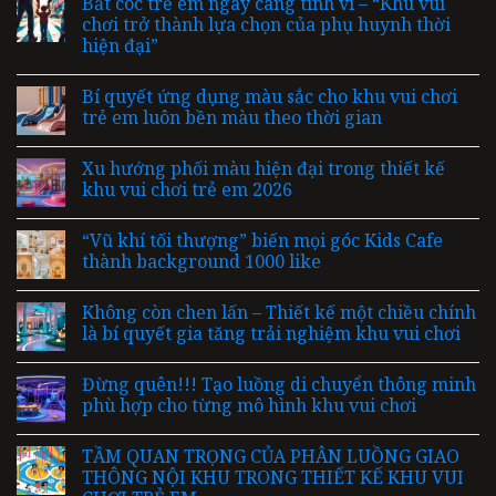
Bắt cóc trẻ em ngày càng tinh vi – “Khu vui
chơi trở thành lựa chọn của phụ huynh thời
hiện đại”
Bí quyết ứng dụng màu sắc cho khu vui chơi
trẻ em luôn bền màu theo thời gian
Xu hướng phối màu hiện đại trong thiết kế
khu vui chơi trẻ em 2026
“Vũ khí tối thượng” biến mọi góc Kids Cafe
thành background 1000 like
Không còn chen lấn – Thiết kế một chiều chính
là bí quyết gia tăng trải nghiệm khu vui chơi
Đừng quên!!! Tạo luồng di chuyển thông minh
phù hợp cho từng mô hình khu vui chơi
TẦM QUAN TRỌNG CỦA PHÂN LUỒNG GIAO
THÔNG NỘI KHU TRONG THIẾT KẾ KHU VUI