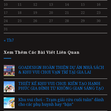
10
11
12
13
14
15
16
17
18
19
20
21
22
23
24
25
26
27
28
29
30
31
« Th7
Xem Thêm Các Bài Viết Liên Quan
GOADESIGN HOÀN THIỆN DỰ ÁN NHÀ SÁCH
& KHU VUI CHƠI VẠN TRÍ TẠI GIA LAI
THIẾT KẾ KHU VUI CHƠI: KIẾN TẠO HẠNH
PHÚC GIA ĐÌNH TỪ KHÔNG GIAN SÁNG TẠO
Khu vui chơi – Trạm giải cứu cuối tuần” dành
cho các phụ huynh hay “bận”