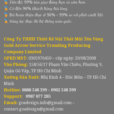
𝑇𝑖𝑒̂́𝑛 đ𝑜̣̂: 99% 𝑏𝑎̀𝑛 𝑔𝑖𝑎𝑜 đ𝑢́𝑛𝑔 ℎ𝑒̣𝑛 𝑣𝑎̀ 𝑠𝑜̛́𝑚 ℎ𝑜̛𝑛.
𝐶𝑜́ đ𝑒̂́𝑛 96% 𝑘ℎ𝑎́𝑐ℎ ℎ𝑎̀𝑛𝑔 ℎ𝑎̀𝑖 𝑙𝑜̀𝑛𝑔.
Đ𝑜̣̂ ℎ𝑜𝑎̀𝑛 𝑡ℎ𝑖𝑒̣̂𝑛 𝑡ℎ𝑢̛̣𝑐 𝑡𝑒̂́ 96% – 99% 𝑠𝑜 𝑣𝑜̛́𝑖 𝑝ℎ𝑜̂́𝑖 𝑐𝑎̉𝑛ℎ 3𝐷.
𝑁𝑎̆𝑛𝑔 𝑙𝑢̛̣𝑐 𝑡ℎ𝑢̛̣𝑐 𝑡ℎ𝑖 ℎ𝑒̣̂ 𝑡ℎ𝑜̂́𝑛𝑔 𝑡𝑜𝑎̀𝑛 𝑞𝑢𝑜̂́𝑐.
Công Ty THHH Thiết Kế Nội Thất Mũi Tên Vàng
Gold Arrow Service Tranding Producing
Company Limited
GPKD MST:
0305970450 – cấp ngày: 20/08/2008
Văn Phòng:
158/56/17 Phạm Văn Chiêu, Phường 9,
Quận Gò Vấp, TP Hồ Chí Minh
Xưởng Sản Xuất:
Nhị Bình 4 – Hóc Môn – TP Hồ Chí
Minh
Hotline:
0888 548 399 – 0902 548 399
Support:
0987 877 285
Email:
goadesign.info@gmail.com –
contact.goadesign@gmail.com