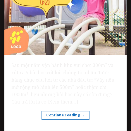
Sau một năm vận hành khu vui chơi 300m² và
rút ra 5 bài học cốt lõi, chúng tôi nhận được
hàng chục câu hỏi từ các nhà đầu tư: “Vậy nếu
mở rộng mô hình lên 500m² hoặc thậm chí
1000m², liệu những bài học này có còn đúng?”
Câu trả lời là có [Xem thêm…]
Continue reading
→