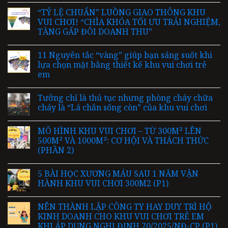
“TỶ LỆ CHUẨN” LUỒNG GIAO THÔNG KHU
VUI CHƠI! “CHÌA KHÓA TỐI ƯU TRẢI NGHIỆM,
TĂNG GẤP ĐÔI DOANH THU”
11 Nguyên tắc “vàng” giúp bạn sáng suốt khi
lựa chọn mặt bằng thiết kế khu vui chơi trẻ
em
Tưởng chỉ là thủ tục nhưng phòng cháy chữa
cháy là “Lá chắn sống còn” của khu vui chơi
MÔ HÌNH KHU VUI CHƠI – TỪ 300M² LÊN
500M² VÀ 1000M²: CƠ HỘI VÀ THÁCH THỨC
(PHẦN 2)
5 BÀI HỌC XƯƠNG MÁU SAU 1 NĂM VẬN
HÀNH KHU VUI CHƠI 300M2 (P1)
NÊN THÀNH LẬP CÔNG TY HAY DUY TRÌ HỘ
KINH DOANH CHO KHU VUI CHƠI TRẺ EM
KHI ÁP DỤNG NGHỊ ĐỊNH 70/2025/NĐ-CP (P1)