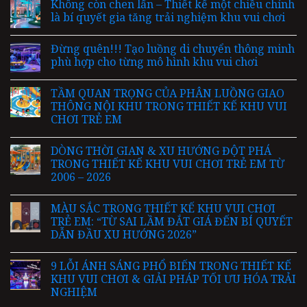
Không còn chen lấn – Thiết kế một chiều chính
là bí quyết gia tăng trải nghiệm khu vui chơi
Đừng quên!!! Tạo luồng di chuyển thông minh
phù hợp cho từng mô hình khu vui chơi
TẦM QUAN TRỌNG CỦA PHÂN LUỒNG GIAO
THÔNG NỘI KHU TRONG THIẾT KẾ KHU VUI
CHƠI TRẺ EM
DÒNG THỜI GIAN & XU HƯỚNG ĐỘT PHÁ
TRONG THIẾT KẾ KHU VUI CHƠI TRẺ EM TỪ
2006 – 2026
MÀU SẮC TRONG THIẾT KẾ KHU VUI CHƠI
TRẺ EM: “TỪ SAI LẦM ĐẮT GIÁ ĐẾN BÍ QUYẾT
DẪN ĐẦU XU HƯỚNG 2026”
9 LỖI ÁNH SÁNG PHỔ BIẾN TRONG THIẾT KẾ
KHU VUI CHƠI & GIẢI PHÁP TỐI ƯU HÓA TRẢI
NGHIỆM