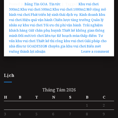
Posted in
Bảng Tin GOA
,
Tin tức
|
Tagged
Khu vui chơi
300m2 Khu vui chơi 500m2 Khu vui chơi 1000m2 Mở rộng mô
hình vui chơi Phát triển hệ sinh thái dịch vụ
,
Kinh doanh khu
vui chơi Hiệu quả vận hành Chiến lược tăng trưởng Quản lý
nhân sự khu vui chơi Tối ưu chi phí vận hành
,
Trải nghiệm
khách hàng Giữ chân phụ huynh Thiết kế không gian thông
minh Đổi mới trò chơi liên tục Kế hoạch mùa thấp điểm
,
Tư
vấn khu vui chơi Thiết kế thi công khu vui chơi Giải pháp cho
nhà đầu tư GOADESIGN chuyên gia khu vui chơi Biến mét
vuông thành lợi nhuận
Leave a comment
Lịch
Tháng Tám 2026
H
B
T
N
S
B
C
1
2
3
4
5
6
7
8
9