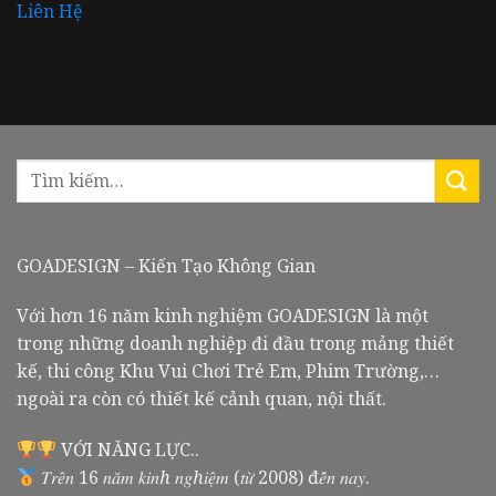
Liên Hệ
GOADESIGN – Kiến Tạo Không Gian
Với hơn 16 năm kinh nghiệm GOADESIGN là một
trong những doanh nghiệp đi đầu trong mảng thiết
kế, thi công Khu Vui Chơi Trẻ Em, Phim Trường,…
ngoài ra còn có thiết kế cảnh quan, nội thất.
VỚI NĂNG LỰC..
𝑇𝑟𝑒̂𝑛 16 𝑛𝑎̆𝑚 𝑘𝑖𝑛ℎ 𝑛𝑔ℎ𝑖𝑒̣̂𝑚 (𝑡𝑢̛̀ 2008) đ𝑒̂́𝑛 𝑛𝑎𝑦.