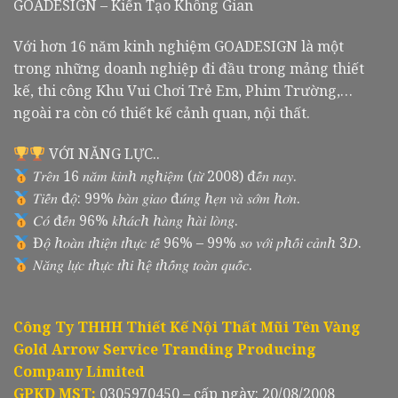
GOADESIGN – Kiến Tạo Không Gian
Với hơn 16 năm kinh nghiệm GOADESIGN là một
trong những doanh nghiệp đi đầu trong mảng thiết
kế, thi công Khu Vui Chơi Trẻ Em, Phim Trường,…
ngoài ra còn có thiết kế cảnh quan, nội thất.
VỚI NĂNG LỰC..
𝑇𝑟𝑒̂𝑛 16 𝑛𝑎̆𝑚 𝑘𝑖𝑛ℎ 𝑛𝑔ℎ𝑖𝑒̣̂𝑚 (𝑡𝑢̛̀ 2008) đ𝑒̂́𝑛 𝑛𝑎𝑦.
𝑇𝑖𝑒̂́𝑛 đ𝑜̣̂: 99% 𝑏𝑎̀𝑛 𝑔𝑖𝑎𝑜 đ𝑢́𝑛𝑔 ℎ𝑒̣𝑛 𝑣𝑎̀ 𝑠𝑜̛́𝑚 ℎ𝑜̛𝑛.
𝐶𝑜́ đ𝑒̂́𝑛 96% 𝑘ℎ𝑎́𝑐ℎ ℎ𝑎̀𝑛𝑔 ℎ𝑎̀𝑖 𝑙𝑜̀𝑛𝑔.
Đ𝑜̣̂ ℎ𝑜𝑎̀𝑛 𝑡ℎ𝑖𝑒̣̂𝑛 𝑡ℎ𝑢̛̣𝑐 𝑡𝑒̂́ 96% – 99% 𝑠𝑜 𝑣𝑜̛́𝑖 𝑝ℎ𝑜̂́𝑖 𝑐𝑎̉𝑛ℎ 3𝐷.
𝑁𝑎̆𝑛𝑔 𝑙𝑢̛̣𝑐 𝑡ℎ𝑢̛̣𝑐 𝑡ℎ𝑖 ℎ𝑒̣̂ 𝑡ℎ𝑜̂́𝑛𝑔 𝑡𝑜𝑎̀𝑛 𝑞𝑢𝑜̂́𝑐.
Công Ty THHH Thiết Kế Nội Thất Mũi Tên Vàng
Gold Arrow Service Tranding Producing
Company Limited
GPKD MST:
0305970450 – cấp ngày: 20/08/2008