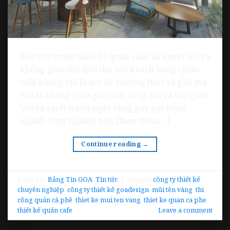
Đổi mới trong thiết kế quán cafe: Bí quyết tạo ra
không gian độc đáo thu hút khách hàng Quán
cafe không chỉ là nơi để thưởng thức cà phê mà
còn là không gian giao lưu, sáng tạo và thư giãn.
Với sự cạnh tranh ngày càng gay gắt trong
ngành công nghiệp này, [Xem thêm…]
Continue reading
→
Posted in
Bảng Tin GOA
,
Tin tức
|
Tagged
công ty thiết kế
chuyên nghiệp
,
công ty thiết kế goadesign
,
mũi tên vàng
,
thi
công quán cà phê
,
thiet ke mui ten vang
,
thiet ke quan ca phe
,
thiết kế quán cafe
Leave a comment