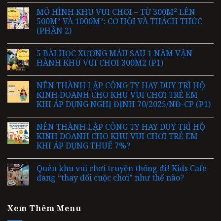
MÔ HÌNH KHU VUI CHƠI – TỪ 300M² LÊN
500M² VÀ 1000M²: CƠ HỘI VÀ THÁCH THỨC
(PHẦN 2)
5 BÀI HỌC XƯƠNG MÁU SAU 1 NĂM VẬN
HÀNH KHU VUI CHƠI 300M2 (P1)
NÊN THÀNH LẬP CÔNG TY HAY DUY TRÌ HỘ
KINH DOANH CHO KHU VUI CHƠI TRẺ EM
KHI ÁP DỤNG NGHỊ ĐỊNH 70/2025/NĐ-CP (P1)
NÊN THÀNH LẬP CÔNG TY HAY DUY TRÌ HỘ
KINH DOANH CHO KHU VUI CHƠI TRẺ EM
KHI ÁP DỤNG THUẾ 7%?
Quên khu vui chơi truyền thống đi! Kids Cafe
đang “thay đổi cuộc chơi” như thế nào?
Xem Thêm Menu