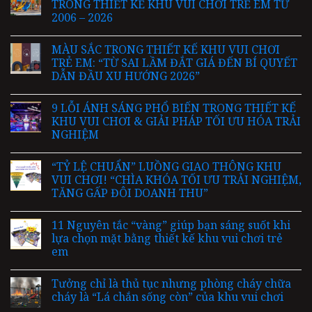
TRONG THIẾT KẾ KHU VUI CHƠI TRẺ EM TỪ
2006 – 2026
MÀU SẮC TRONG THIẾT KẾ KHU VUI CHƠI
TRẺ EM: “TỪ SAI LẦM ĐẮT GIÁ ĐẾN BÍ QUYẾT
DẪN ĐẦU XU HƯỚNG 2026”
9 LỖI ÁNH SÁNG PHỔ BIẾN TRONG THIẾT KẾ
KHU VUI CHƠI & GIẢI PHÁP TỐI ƯU HÓA TRẢI
NGHIỆM
“TỶ LỆ CHUẨN” LUỒNG GIAO THÔNG KHU
VUI CHƠI! “CHÌA KHÓA TỐI ƯU TRẢI NGHIỆM,
TĂNG GẤP ĐÔI DOANH THU”
11 Nguyên tắc “vàng” giúp bạn sáng suốt khi
lựa chọn mặt bằng thiết kế khu vui chơi trẻ
em
Tưởng chỉ là thủ tục nhưng phòng cháy chữa
cháy là “Lá chắn sống còn” của khu vui chơi