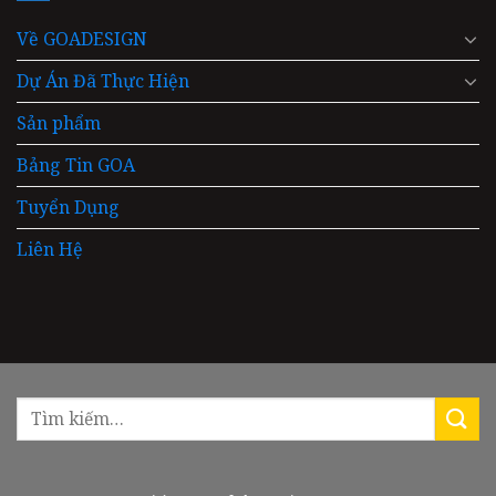
Về GOADESIGN
Dự Án Đã Thực Hiện
Sản phẩm
Bảng Tin GOA
Tuyển Dụng
Liên Hệ