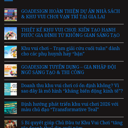
GOADESIGN HOÀN THIỆN DỰ ÁN NHÀ SÁCH
& KHU VUI CHƠI VẠN TRÍ TẠI GIA LAI
THIẾT KẾ KHU VUI CHƠI: KIẾN TẠO HẠNH
PHÚC GIA ĐÌNH TỪ KHÔNG GIAN SÁNG TẠO
Khu vui chơi – Trạm giải cứu cuối tuần” dành
cho các phụ huynh hay “bận”
GOADESIGN TUYỂN DỤNG – GIA NHẬP ĐỘI
NGŨ SÁNG TẠO & THI CÔNG
Doanh thu khu vui chơi có ổn định không? Vì
sao đây là mô hình “kháng biến động kinh tế”?
Định hướng phát triển khu vui chơi 2026 với
màu chủ đạo “Transformative Teal”
5 Bí quyết giúp Chủ Đầu tư Khu Vui Chơi “tăng