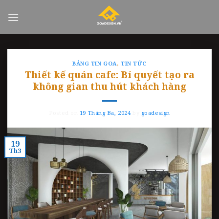
Skip
to
content
BẢNG TIN GOA
,
TIN TỨC
Thiết kế quán cafe: Bí quyết tạo ra
không gian thu hút khách hàng
Posted on
19 Tháng Ba, 2024
by
goadesign
19
Th3