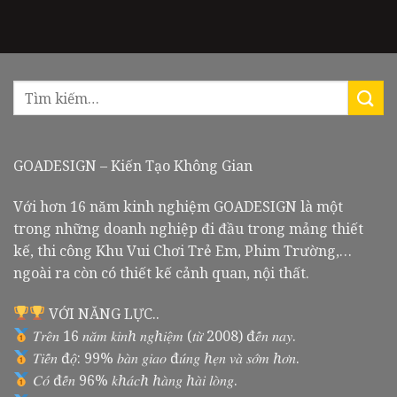
GOADESIGN – Kiến Tạo Không Gian
Với hơn 16 năm kinh nghiệm GOADESIGN là một
trong những doanh nghiệp đi đầu trong mảng thiết
kế, thi công Khu Vui Chơi Trẻ Em, Phim Trường,…
ngoài ra còn có thiết kế cảnh quan, nội thất.
VỚI NĂNG LỰC..
𝑇𝑟𝑒̂𝑛 16 𝑛𝑎̆𝑚 𝑘𝑖𝑛ℎ 𝑛𝑔ℎ𝑖𝑒̣̂𝑚 (𝑡𝑢̛̀ 2008) đ𝑒̂́𝑛 𝑛𝑎𝑦.
𝑇𝑖𝑒̂́𝑛 đ𝑜̣̂: 99% 𝑏𝑎̀𝑛 𝑔𝑖𝑎𝑜 đ𝑢́𝑛𝑔 ℎ𝑒̣𝑛 𝑣𝑎̀ 𝑠𝑜̛́𝑚 ℎ𝑜̛𝑛.
𝐶𝑜́ đ𝑒̂́𝑛 96% 𝑘ℎ𝑎́𝑐ℎ ℎ𝑎̀𝑛𝑔 ℎ𝑎̀𝑖 𝑙𝑜̀𝑛𝑔.