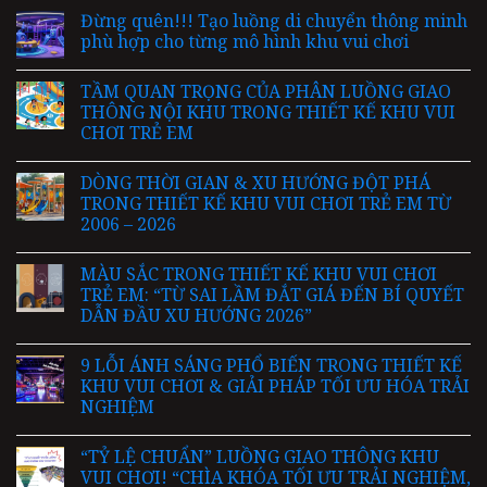
Đừng quên!!! Tạo luồng di chuyển thông minh
phù hợp cho từng mô hình khu vui chơi
TẦM QUAN TRỌNG CỦA PHÂN LUỒNG GIAO
THÔNG NỘI KHU TRONG THIẾT KẾ KHU VUI
CHƠI TRẺ EM
DÒNG THỜI GIAN & XU HƯỚNG ĐỘT PHÁ
TRONG THIẾT KẾ KHU VUI CHƠI TRẺ EM TỪ
2006 – 2026
MÀU SẮC TRONG THIẾT KẾ KHU VUI CHƠI
TRẺ EM: “TỪ SAI LẦM ĐẮT GIÁ ĐẾN BÍ QUYẾT
DẪN ĐẦU XU HƯỚNG 2026”
9 LỖI ÁNH SÁNG PHỔ BIẾN TRONG THIẾT KẾ
KHU VUI CHƠI & GIẢI PHÁP TỐI ƯU HÓA TRẢI
NGHIỆM
“TỶ LỆ CHUẨN” LUỒNG GIAO THÔNG KHU
VUI CHƠI! “CHÌA KHÓA TỐI ƯU TRẢI NGHIỆM,