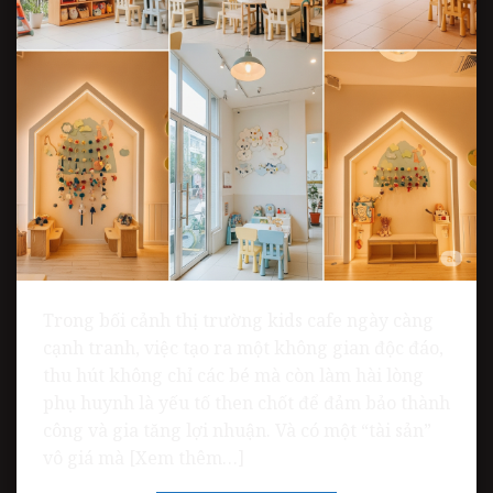
Trong bối cảnh thị trường kids cafe ngày càng
cạnh tranh, việc tạo ra một không gian độc đáo,
thu hút không chỉ các bé mà còn làm hài lòng
phụ huynh là yếu tố then chốt để đảm bảo thành
công và gia tăng lợi nhuận. Và có một “tài sản”
vô giá mà [Xem thêm…]