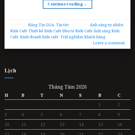
Continue reading
→
Posted in
Bảng Tin GOA
,
Tin tức
|
Tagged
Ánh sáng tự nhiên
,
Kids Cafe Thiết kế Kids Cafe Đầu tư Kids Cafe Ánh sáng Kids
Cafe
,
kinh doanh kids cafe
,
Trải nghiệm khách hàng
Leave a comment
Lịch
Tháng Tám 2026
H
B
T
N
S
B
C
1
2
3
4
5
6
7
8
9
10
11
12
13
14
15
16
17
18
19
20
21
22
23