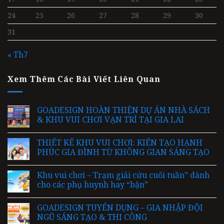
24
25
26
27
28
29
30
31
« Th7
Xem Thêm Các Bài Viết Liên Quan
GOADESIGN HOÀN THIỆN DỰ ÁN NHÀ SÁCH
& KHU VUI CHƠI VẠN TRÍ TẠI GIA LAI
THIẾT KẾ KHU VUI CHƠI: KIẾN TẠO HẠNH
PHÚC GIA ĐÌNH TỪ KHÔNG GIAN SÁNG TẠO
Khu vui chơi – Trạm giải cứu cuối tuần” dành
cho các phụ huynh hay “bận”
GOADESIGN TUYỂN DỤNG – GIA NHẬP ĐỘI
NGŨ SÁNG TẠO & THI CÔNG