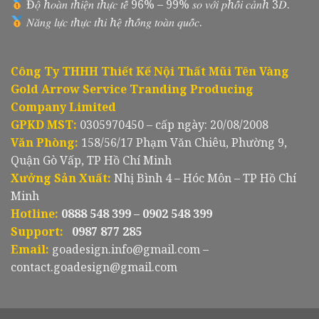
Đ𝑜̣̂ ℎ𝑜𝑎̀𝑛 𝑡ℎ𝑖𝑒̣̂𝑛 𝑡ℎ𝑢̛̣𝑐 𝑡𝑒̂́ 96% – 99% 𝑠𝑜 𝑣𝑜̛́𝑖 𝑝ℎ𝑜̂́𝑖 𝑐𝑎̉𝑛ℎ 3𝐷.
𝑁𝑎̆𝑛𝑔 𝑙𝑢̛̣𝑐 𝑡ℎ𝑢̛̣𝑐 𝑡ℎ𝑖 ℎ𝑒̣̂ 𝑡ℎ𝑜̂́𝑛𝑔 𝑡𝑜𝑎̀𝑛 𝑞𝑢𝑜̂́𝑐.
Công Ty THHH Thiết Kế Nội Thất Mũi Tên Vàng
Gold Arrow Service Tranding Producing
Company Limited
GPKD MST:
0305970450 – cấp ngày: 20/08/2008
Văn Phòng:
158/56/17 Phạm Văn Chiêu, Phường 9,
Quận Gò Vấp, TP Hồ Chí Minh
Xưởng Sản Xuất:
Nhị Bình 4 – Hóc Môn – TP Hồ Chí
Minh
Hotline:
0888 548 399 – 0902 548 399
Support:
0987 877 285
Email:
goadesign.info@gmail.com –
contact.goadesign@gmail.com