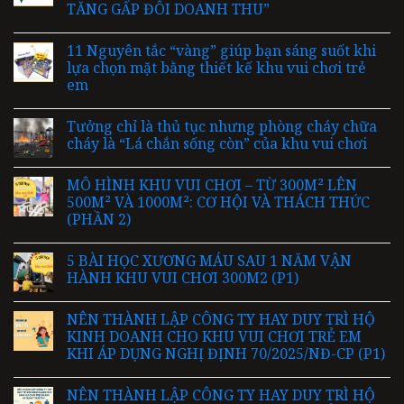
TĂNG GẤP ĐÔI DOANH THU”
11 Nguyên tắc “vàng” giúp bạn sáng suốt khi
lựa chọn mặt bằng thiết kế khu vui chơi trẻ
em
Tưởng chỉ là thủ tục nhưng phòng cháy chữa
cháy là “Lá chắn sống còn” của khu vui chơi
MÔ HÌNH KHU VUI CHƠI – TỪ 300M² LÊN
500M² VÀ 1000M²: CƠ HỘI VÀ THÁCH THỨC
(PHẦN 2)
5 BÀI HỌC XƯƠNG MÁU SAU 1 NĂM VẬN
HÀNH KHU VUI CHƠI 300M2 (P1)
NÊN THÀNH LẬP CÔNG TY HAY DUY TRÌ HỘ
KINH DOANH CHO KHU VUI CHƠI TRẺ EM
KHI ÁP DỤNG NGHỊ ĐỊNH 70/2025/NĐ-CP (P1)
NÊN THÀNH LẬP CÔNG TY HAY DUY TRÌ HỘ