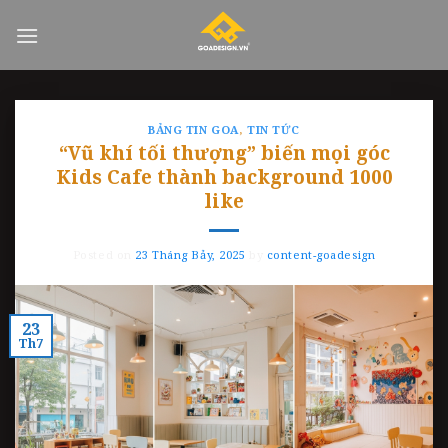
Skip
to
content
BẢNG TIN GOA
,
TIN TỨC
“Vũ khí tối thượng” biến mọi góc
Kids Cafe thành background 1000
like
Posted on
23 Tháng Bảy, 2025
by
content-goadesign
23
Th7