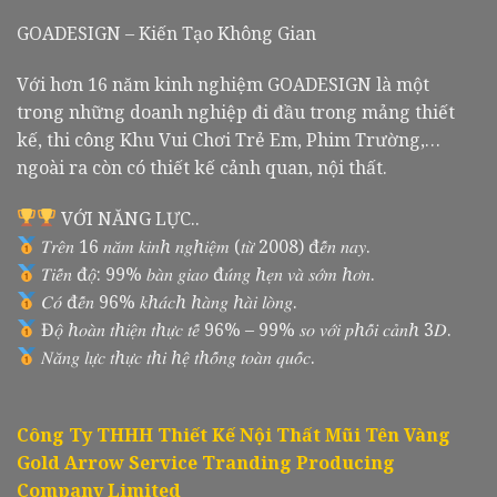
GOADESIGN – Kiến Tạo Không Gian
Với hơn 16 năm kinh nghiệm GOADESIGN là một
trong những doanh nghiệp đi đầu trong mảng thiết
kế, thi công Khu Vui Chơi Trẻ Em, Phim Trường,…
ngoài ra còn có thiết kế cảnh quan, nội thất.
VỚI NĂNG LỰC..
𝑇𝑟𝑒̂𝑛 16 𝑛𝑎̆𝑚 𝑘𝑖𝑛ℎ 𝑛𝑔ℎ𝑖𝑒̣̂𝑚 (𝑡𝑢̛̀ 2008) đ𝑒̂́𝑛 𝑛𝑎𝑦.
𝑇𝑖𝑒̂́𝑛 đ𝑜̣̂: 99% 𝑏𝑎̀𝑛 𝑔𝑖𝑎𝑜 đ𝑢́𝑛𝑔 ℎ𝑒̣𝑛 𝑣𝑎̀ 𝑠𝑜̛́𝑚 ℎ𝑜̛𝑛.
𝐶𝑜́ đ𝑒̂́𝑛 96% 𝑘ℎ𝑎́𝑐ℎ ℎ𝑎̀𝑛𝑔 ℎ𝑎̀𝑖 𝑙𝑜̀𝑛𝑔.
Đ𝑜̣̂ ℎ𝑜𝑎̀𝑛 𝑡ℎ𝑖𝑒̣̂𝑛 𝑡ℎ𝑢̛̣𝑐 𝑡𝑒̂́ 96% – 99% 𝑠𝑜 𝑣𝑜̛́𝑖 𝑝ℎ𝑜̂́𝑖 𝑐𝑎̉𝑛ℎ 3𝐷.
𝑁𝑎̆𝑛𝑔 𝑙𝑢̛̣𝑐 𝑡ℎ𝑢̛̣𝑐 𝑡ℎ𝑖 ℎ𝑒̣̂ 𝑡ℎ𝑜̂́𝑛𝑔 𝑡𝑜𝑎̀𝑛 𝑞𝑢𝑜̂́𝑐.
Công Ty THHH Thiết Kế Nội Thất Mũi Tên Vàng
Gold Arrow Service Tranding Producing
Company Limited