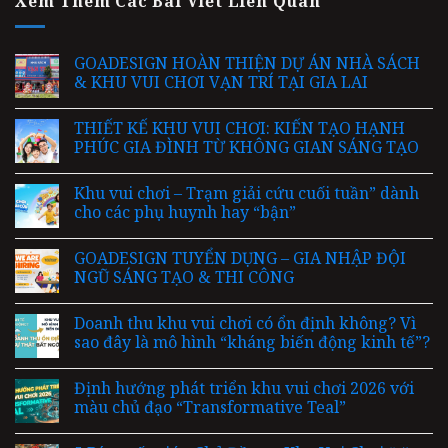
Xem Thêm Các Bài Viết Liên Quan
GOADESIGN HOÀN THIỆN DỰ ÁN NHÀ SÁCH
& KHU VUI CHƠI VẠN TRÍ TẠI GIA LAI
THIẾT KẾ KHU VUI CHƠI: KIẾN TẠO HẠNH
PHÚC GIA ĐÌNH TỪ KHÔNG GIAN SÁNG TẠO
Khu vui chơi – Trạm giải cứu cuối tuần” dành
cho các phụ huynh hay “bận”
GOADESIGN TUYỂN DỤNG – GIA NHẬP ĐỘI
NGŨ SÁNG TẠO & THI CÔNG
Doanh thu khu vui chơi có ổn định không? Vì
sao đây là mô hình “kháng biến động kinh tế”?
Định hướng phát triển khu vui chơi 2026 với
màu chủ đạo “Transformative Teal”