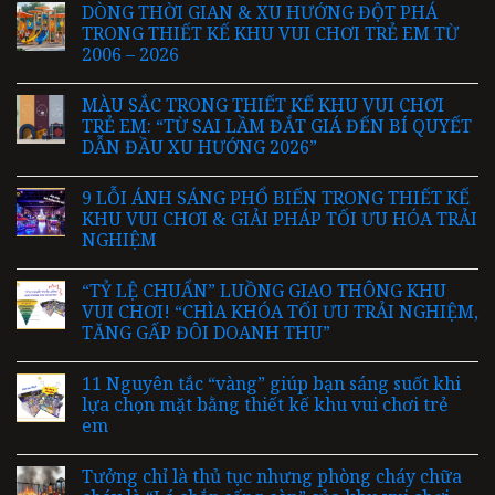
DÒNG THỜI GIAN & XU HƯỚNG ĐỘT PHÁ
TRONG THIẾT KẾ KHU VUI CHƠI TRẺ EM TỪ
2006 – 2026
MÀU SẮC TRONG THIẾT KẾ KHU VUI CHƠI
TRẺ EM: “TỪ SAI LẦM ĐẮT GIÁ ĐẾN BÍ QUYẾT
DẪN ĐẦU XU HƯỚNG 2026”
9 LỖI ÁNH SÁNG PHỔ BIẾN TRONG THIẾT KẾ
KHU VUI CHƠI & GIẢI PHÁP TỐI ƯU HÓA TRẢI
NGHIỆM
“TỶ LỆ CHUẨN” LUỒNG GIAO THÔNG KHU
VUI CHƠI! “CHÌA KHÓA TỐI ƯU TRẢI NGHIỆM,
TĂNG GẤP ĐÔI DOANH THU”
11 Nguyên tắc “vàng” giúp bạn sáng suốt khi
lựa chọn mặt bằng thiết kế khu vui chơi trẻ
em
Tưởng chỉ là thủ tục nhưng phòng cháy chữa