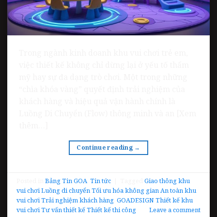
Trong ngành kinh doanh khu vui chơi trẻ em,
việc thiết kế không chỉ dừng lại ở yếu tố thẩm
mỹ hay sự đa dạng trò chơi. Một trong những
“chìa khóa vàng” quyết định trải nghiệm của
khách hàng và hiệu quả vận hành chính là
Luồng Di Chuyển (Flow) thông minh và an [Xem
thêm…]
Continue reading
→
Posted in
Bảng Tin GOA
,
Tin tức
|
Tagged
Giao thông khu
vui chơi Luồng di chuyển Tối ưu hóa không gian An toàn khu
vui chơi Trải nghiệm khách hàng
,
GOADESIGN Thiết kế khu
vui chơi Tư vấn thiết kế Thiết kế thi công
Leave a comment