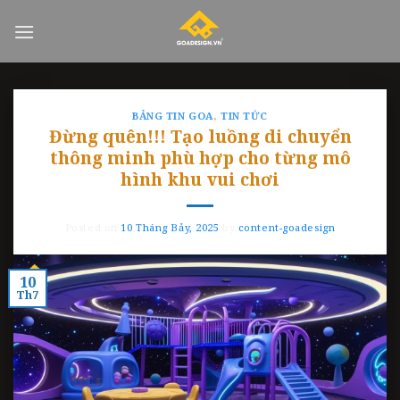
Skip
to
content
BẢNG TIN GOA
,
TIN TỨC
Đừng quên!!! Tạo luồng di chuyển
thông minh phù hợp cho từng mô
hình khu vui chơi
Posted on
10 Tháng Bảy, 2025
by
content-goadesign
10
Th7