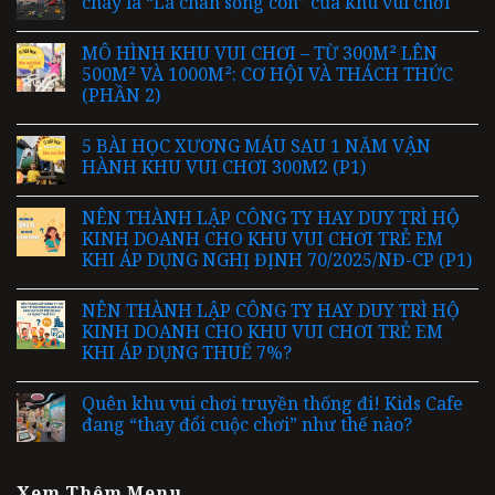
cháy là “Lá chắn sống còn” của khu vui chơi
MÔ HÌNH KHU VUI CHƠI – TỪ 300M² LÊN
500M² VÀ 1000M²: CƠ HỘI VÀ THÁCH THỨC
(PHẦN 2)
5 BÀI HỌC XƯƠNG MÁU SAU 1 NĂM VẬN
HÀNH KHU VUI CHƠI 300M2 (P1)
NÊN THÀNH LẬP CÔNG TY HAY DUY TRÌ HỘ
KINH DOANH CHO KHU VUI CHƠI TRẺ EM
KHI ÁP DỤNG NGHỊ ĐỊNH 70/2025/NĐ-CP (P1)
NÊN THÀNH LẬP CÔNG TY HAY DUY TRÌ HỘ
KINH DOANH CHO KHU VUI CHƠI TRẺ EM
KHI ÁP DỤNG THUẾ 7%?
Quên khu vui chơi truyền thống đi! Kids Cafe
đang “thay đổi cuộc chơi” như thế nào?
Xem Thêm Menu