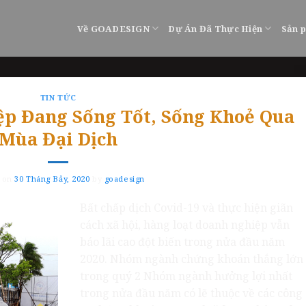
Về GOADESIGN
Dự Án Đã Thực Hiện
Sản 
TIN TỨC
p Đang Sống Tốt, Sống Khoẻ Qua
Mùa Đại Dịch
d on
30 Tháng Bảy, 2020
by
goadesign
Bất chấp dịch Covid-19 và thực hiện giãn
cách xã hội, hàng loạt doanh nghiệp vẫn
báo lãi cao đột biến trong nửa đầu năm
2020. Nhóm ngành chứng khoán thắng lớn
trong quý 2 Nhóm ngành hưởng lợi nhất
trong nửa đầu năm có lẽ thuộc về các công