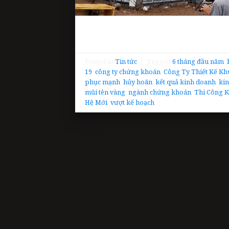
Posted in
Tin tức
|
Tagged
6 tháng đầu năm
,
19
,
công ty chứng khoán
,
Công Ty Thiết Kế Kh
phục mạnh
,
hủy hoãn
,
kết quả kinh doanh
,
kin
mũi tên vàng
,
ngành chứng khoán
,
Thi Công K
Hệ Mới
,
vượt kế hoạch