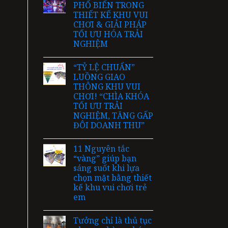
PHỔ BIẾN TRONG
THIẾT KẾ KHU VUI
CHƠI & GIẢI PHÁP
TỐI ƯU HÓA TRẢI
NGHIỆM
“TỶ LỆ CHUẨN”
LUỒNG GIAO
THÔNG KHU VUI
CHƠI! “CHÌA KHÓA
TỐI ƯU TRẢI
NGHIỆM, TĂNG GẤP
ĐÔI DOANH THU”
11 Nguyên tắc
“vàng” giúp bạn
sáng suốt khi lựa
chọn mặt bằng thiết
kế khu vui chơi trẻ
em
Tưởng chỉ là thủ tục