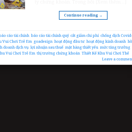
ty chứng khoán. Trong bối [Xem thêm…]
Continue reading
→
báo cáo tài chính
,
báo cáo tài chính quý
,
cắt giảm chi phí
,
chống dịch Covid
u Vui Chơi Trẻ Em
,
goadesign
,
hoạt động đầu tư
,
hoạt động kinh doanh
,
hồ
h doanh dịch vụ
,
lợi nhuận sau thuế
,
mặt hàng thiết yếu
,
mức tăng trưởng
,
hu Vui Chơi Trẻ Em
,
thị trường chứng khoán
,
Thiết Kế Khu Vui Chơi Thế
Leave a commen