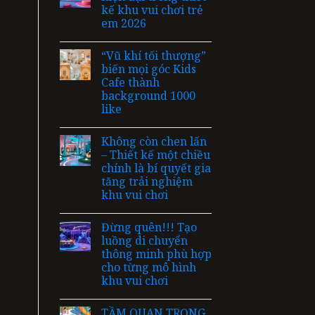
kế khu vui chơi trẻ
em 2026
“Vũ khí tối thượng”
biến mọi góc Kids
Cafe thành
background 1000
like
Không còn chen lấn
– Thiết kế một chiều
chính là bí quyết gia
tăng trải nghiệm
khu vui chơi
Đừng quên!!! Tạo
luồng di chuyển
thông minh phù hợp
cho từng mô hình
khu vui chơi
TẦM QUAN TRỌNG