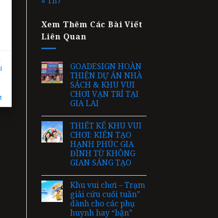
« Th7
Xem Thêm Các Bài Viết
Liên Quan
-
GOADESIGN HOÀN
i
THIỆN DỰ ÁN NHÀ
SÁCH & KHU VUI
CHƠI VẠN TRÍ TẠI
t
GIA LAI
THIẾT KẾ KHU VUI
CHƠI: KIẾN TẠO
HẠNH PHÚC GIA
ĐÌNH TỪ KHÔNG
GIAN SÁNG TẠO
Khu vui chơi – Trạm
giải cứu cuối tuần”
dành cho các phụ
huynh hay “bận”