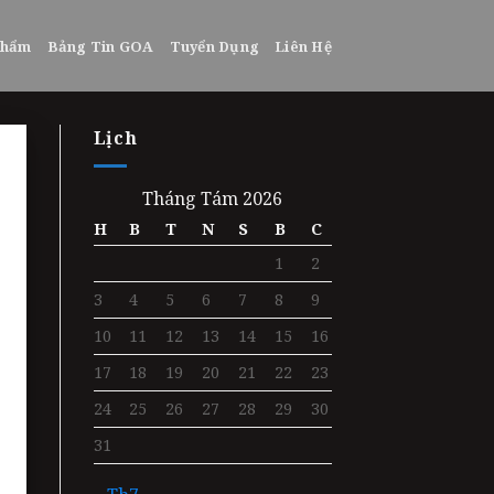
phẩm
Bảng Tin GOA
Tuyển Dụng
Liên Hệ
Lịch
Tháng Tám 2026
H
B
T
N
S
B
C
1
2
3
4
5
6
7
8
9
10
11
12
13
14
15
16
17
18
19
20
21
22
23
24
25
26
27
28
29
30
31