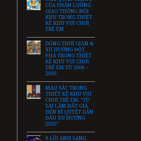
CỦA PHÂN LUỒNG
GIAO THÔNG NỘI
KHU TRONG THIẾT
KẾ KHU VUI CHƠI
TRẺ EM
DÒNG THỜI GIAN &
XU HƯỚNG ĐỘT
PHÁ TRONG THIẾT
KẾ KHU VUI CHƠI
TRẺ EM TỪ 2006 –
2026
MÀU SẮC TRONG
THIẾT KẾ KHU VUI
CHƠI TRẺ EM: “TỪ
SAI LẦM ĐẮT GIÁ
ĐẾN BÍ QUYẾT DẪN
ĐẦU XU HƯỚNG
2026”
9 LỖI ÁNH SÁNG