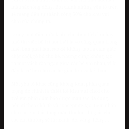
màu sắc sống động. Bởi chính những yếu tố trên
sẽ mang đến sự thành công 50% cho khu vui
chơi của chúng ta.
Lưu ý một điều nửa là dù cho diện tích lớn hay
nhỏ thì việc bố trí nội thất là vô cũng quan trọng
nhé, bạn phải làm sao để không tạo ra cảm giác
chật chội,gò bó cho bé, nhưng củng không tạo
ra một vách rào ngăn giữa các bé với nhau, vì ở
đây là cơ hội cho các bé giao lưu và kết bạn .
Một yếu tố khác cũng không kém phần quan
trọng đó chính là
thiết kế khu vui chơi cho
trẻ em
phải đảm bảo được màu sắc đa dạng,
nên đi theo chủ đề và concept để tạo điểm nhấn
cho các em. Các tông màu thu hút thị giác cho
các em thường sẽ là : xanh, đỏ, vàng, hồng …