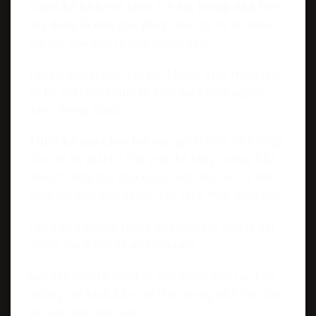
Thiết kế khu vui chơi trẻ em trong nhà
hiện
nay đang là một giải pháp tích cực và an toàn
mà các nhà đầu tư nên nhắm đến.
Tạo sự mới lạ độc đáo tạo không gian thoải mái
để bé vui chơi chính là điều mà nhiều người
đang mong muốn.
Thiết kế sân chơi trẻ em
ngoài mục đích giúp
cho các bé giải trí còn giúp bé tăng cường khả
năng tư duy của bản thân, ham học hỏi và tìm
hiểu thế giới bên ngoài một cách toàn diện hơn.
Vậy khu vui chơi trong nhà như thế nào là đạt
chuẩn tạo được độ an toàn cao?
Sau đây GOADESIGN sẽ giới thiệu đến các bạn
những mô hình khu vui chơi trong nhà độc đáo
và sáng tạo hiện nay :