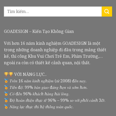
GOADESIGN – Kiến Tạo Không Gian
Với hơn 16 năm kinh nghiệm GOADESIGN là một
trong những doanh nghiệp đi đầu trong mảng thiết
kế, thi công Khu Vui Chơi Trẻ Em, Phim Trường,…
ngoài ra còn có thiết kế cảnh quan, nội thất.
VỚI NĂNG LỰC..
𝑇𝑟𝑒̂𝑛 16 𝑛𝑎̆𝑚 𝑘𝑖𝑛ℎ 𝑛𝑔ℎ𝑖𝑒̣̂𝑚 (𝑡𝑢̛̀ 2008) đ𝑒̂́𝑛 𝑛𝑎𝑦.
𝑇𝑖𝑒̂́𝑛 đ𝑜̣̂: 99% 𝑏𝑎̀𝑛 𝑔𝑖𝑎𝑜 đ𝑢́𝑛𝑔 ℎ𝑒̣𝑛 𝑣𝑎̀ 𝑠𝑜̛́𝑚 ℎ𝑜̛𝑛.
𝐶𝑜́ đ𝑒̂́𝑛 96% 𝑘ℎ𝑎́𝑐ℎ ℎ𝑎̀𝑛𝑔 ℎ𝑎̀𝑖 𝑙𝑜̀𝑛𝑔.
Đ𝑜̣̂ ℎ𝑜𝑎̀𝑛 𝑡ℎ𝑖𝑒̣̂𝑛 𝑡ℎ𝑢̛̣𝑐 𝑡𝑒̂́ 96% – 99% 𝑠𝑜 𝑣𝑜̛́𝑖 𝑝ℎ𝑜̂́𝑖 𝑐𝑎̉𝑛ℎ 3𝐷.
𝑁𝑎̆𝑛𝑔 𝑙𝑢̛̣𝑐 𝑡ℎ𝑢̛̣𝑐 𝑡ℎ𝑖 ℎ𝑒̣̂ 𝑡ℎ𝑜̂́𝑛𝑔 𝑡𝑜𝑎̀𝑛 𝑞𝑢𝑜̂́𝑐.