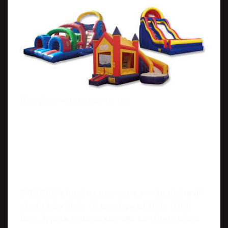
Nhà phao với xuất xứ uy tín.
GOAKIDS chuyên cung cấp các sản phẩm đồ
chơi nhập khẩu bằng nhựa LLDPE, HDPE
bền, đẹp và an toàn cho các bé
(tham khảo