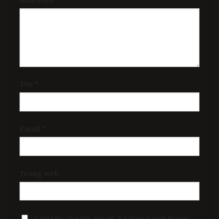
Tên
*
Email
*
Trang web
Lưu tên của tôi, email, và trang web trong