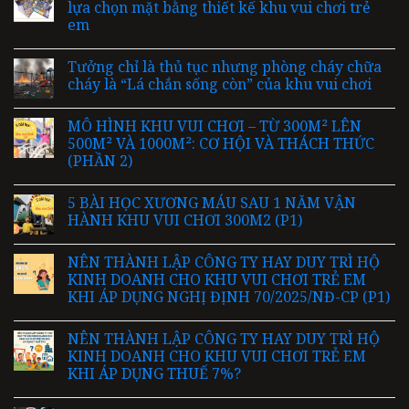
lựa chọn mặt bằng thiết kế khu vui chơi trẻ
em
Tưởng chỉ là thủ tục nhưng phòng cháy chữa
cháy là “Lá chắn sống còn” của khu vui chơi
MÔ HÌNH KHU VUI CHƠI – TỪ 300M² LÊN
500M² VÀ 1000M²: CƠ HỘI VÀ THÁCH THỨC
(PHẦN 2)
5 BÀI HỌC XƯƠNG MÁU SAU 1 NĂM VẬN
HÀNH KHU VUI CHƠI 300M2 (P1)
NÊN THÀNH LẬP CÔNG TY HAY DUY TRÌ HỘ
KINH DOANH CHO KHU VUI CHƠI TRẺ EM
KHI ÁP DỤNG NGHỊ ĐỊNH 70/2025/NĐ-CP (P1)
NÊN THÀNH LẬP CÔNG TY HAY DUY TRÌ HỘ
KINH DOANH CHO KHU VUI CHƠI TRẺ EM
KHI ÁP DỤNG THUẾ 7%?