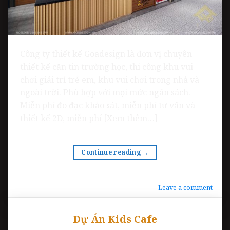
Công ty thiết kế Goadesign là đơn vị chuyên
thiết kế căn tin trường học, thi công khu vui
chơi giải trí trẻ em, khu vui chơi trong nhà và
ngoài trời. Phù hợp với mọi mức ngân sách.
Miễn phí đo đạc khảo sát, miễn phí tư vấn và
thiết kế 2D, miễn phí [Xem thêm…]
Continue reading
→
Leave a comment
Dự Án Kids Cafe