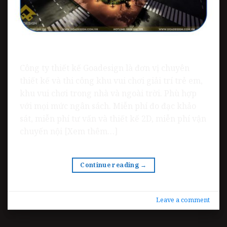
Công ty thiết kế Goadesign là đơn vị chuyên
thiết kế và thi công khu vui chơi giải trí trẻ em,
khu vui chơi trong nhà và ngoài trời. Phù hợp
với mọi mức ngân sách. Miễn phí đo đạc khảo
sát, miễn phí tư vấn và thiết kế 2D, miễn phí vận
chuyến nội [Xem thêm…]
Continue reading
→
Leave a comment