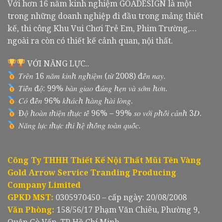
Với hơn 16 năm kinh nghiệm GOADESIGN là một
trong những doanh nghiệp đi đầu trong mảng thiết
kế, thi công Khu Vui Chơi Trẻ Em, Phim Trường,…
ngoài ra còn có thiết kế cảnh quan, nội thất.
VỚI NĂNG LỰC..
𝑇𝑟𝑒̂𝑛 16 𝑛𝑎̆𝑚 𝑘𝑖𝑛ℎ 𝑛𝑔ℎ𝑖𝑒̣̂𝑚 (𝑡𝑢̛̀ 2008) đ𝑒̂́𝑛 𝑛𝑎𝑦.
𝑇𝑖𝑒̂́𝑛 đ𝑜̣̂: 99% 𝑏𝑎̀𝑛 𝑔𝑖𝑎𝑜 đ𝑢́𝑛𝑔 ℎ𝑒̣𝑛 𝑣𝑎̀ 𝑠𝑜̛́𝑚 ℎ𝑜̛𝑛.
𝐶𝑜́ đ𝑒̂́𝑛 96% 𝑘ℎ𝑎́𝑐ℎ ℎ𝑎̀𝑛𝑔 ℎ𝑎̀𝑖 𝑙𝑜̀𝑛𝑔.
Đ𝑜̣̂ ℎ𝑜𝑎̀𝑛 𝑡ℎ𝑖𝑒̣̂𝑛 𝑡ℎ𝑢̛̣𝑐 𝑡𝑒̂́ 96% – 99% 𝑠𝑜 𝑣𝑜̛́𝑖 𝑝ℎ𝑜̂́𝑖 𝑐𝑎̉𝑛ℎ 3𝐷.
𝑁𝑎̆𝑛𝑔 𝑙𝑢̛̣𝑐 𝑡ℎ𝑢̛̣𝑐 𝑡ℎ𝑖 ℎ𝑒̣̂ 𝑡ℎ𝑜̂́𝑛𝑔 𝑡𝑜𝑎̀𝑛 𝑞𝑢𝑜̂́𝑐.
Công Ty THHH Thiết Kế Nội Thất Mũi Tên Vàng
Gold Arrow Service Tranding Producing
Company Limited
GPKD MST:
0305970450 – cấp ngày: 20/08/2008
Văn Phòng:
158/56/17 Phạm Văn Chiêu, Phường 9,
Quận Gò Vấp, TP Hồ Chí Minh