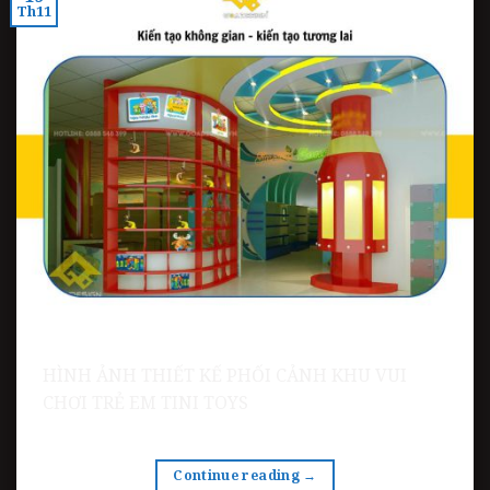
Th11
HÌNH ẢNH THIẾT KẾ PHỐI CẢNH KHU VUI
CHƠI TRẺ EM TINI TOYS
Continue reading
→