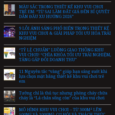
MÀU SẮC TRONG THIẾT KẾ KHU VUI CHƠI
TRẺ EM: “TỪ SAI LẦM ĐẮT GIÁ ĐẾN BÍ QUYẾT
DẪN ĐẦU XU HƯỚNG 2026”
9 LỖI ÁNH SÁNG PHỔ BIẾN TRONG THIẾT KẾ
KHU VUI CHƠI & GIẢI PHÁP TỐI ƯU HÓA TRẢI
NGHIỆM
“TỶ LỆ CHUẨN” LUỒNG GIAO THÔNG KHU
VUI CHƠI! “CHÌA KHÓA TỐI ƯU TRẢI NGHIỆM,
TĂNG GẤP ĐÔI DOANH THU”
11 Nguyên tắc “vàng” giúp bạn sáng suốt khi
lựa chọn mặt bằng thiết kế khu vui chơi trẻ
em
Tưởng chỉ là thủ tục nhưng phòng cháy chữa
cháy là “Lá chắn sống còn” của khu vui chơi
MÔ HÌNH KHU VUI CHƠI – TỪ 300M² LÊN
500M² VÀ 1000M²: CƠ HỘI VÀ THÁCH THỨC