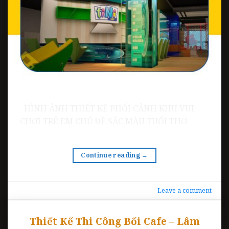
HÌNH ẢNH THIẾT KẾ PHỐI CẢNH KHU VUI
CHƠI TRẺ EM CHỦ ĐỀ SẮC MÀU TUỔI THƠ
Continue reading
→
Leave a comment
Thiết Kế Thi Công Bối Cafe – Lâm