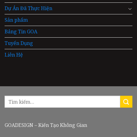
Dự Án Đã Thực Hiện
Sản phẩm
Bảng Tin GOA
Tuyển Dụng
Liên Hệ
GOADESIGN – Kiến Tạo Không Gian