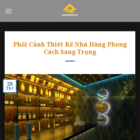
Skip
to
content
Phối Cảnh Thiết Kế Nhà Hàng Phong
Cách Sang Trọng
28
Th7