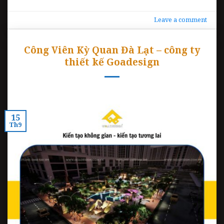
Leave a comment
Công Viên Kỳ Quan Đà Lạt – công ty
thiết kế Goadesign
15
Th9