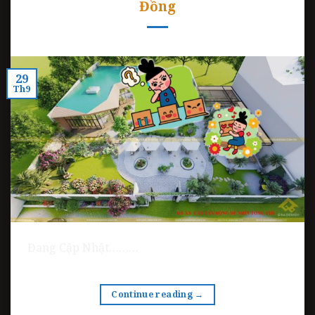
Đồng
29
Th9
Đang Cập Nhật………
Continue reading
→