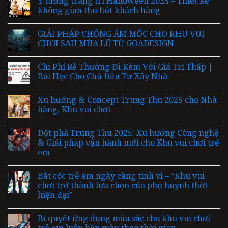
Ý tưởng trang trí Halloween 2025 – Thiết kế
không gian thu hút khách hàng
GIẢI PHÁP CHỐNG ẨM MỐC CHO KHU VUI
CHƠI SAU MÙA LŨ TỪ GOADESIGN
Chi Phí Rẻ Thường Đi Kèm Với Giá Trị Thấp |
Bài Học Cho Chủ Đầu Tư Xây Nhà
Xu hướng & Concept Trung Thu 2025 cho Nhà
hàng, Khu vui chơi
Đột phá Trung Thu 2025: Xu hướng Công nghệ
& Giải pháp vận hành mới cho Khu vui chơi trẻ
em
Bắt cóc trẻ em ngày càng tinh vi – “Khu vui
chơi trở thành lựa chọn của phụ huynh thời
hiện đại”
Bí quyết ứng dụng màu sắc cho khu vui chơi
trẻ em luôn bền màu theo thời gian