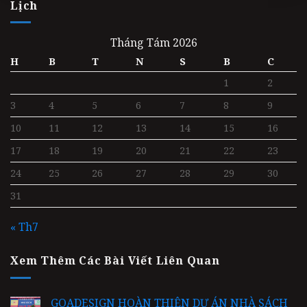
Lịch
Tháng Tám 2026
H
B
T
N
S
B
C
1
2
3
4
5
6
7
8
9
10
11
12
13
14
15
16
17
18
19
20
21
22
23
24
25
26
27
28
29
30
31
« Th7
Xem Thêm Các Bài Viết Liên Quan
GOADESIGN HOÀN THIỆN DỰ ÁN NHÀ SÁCH