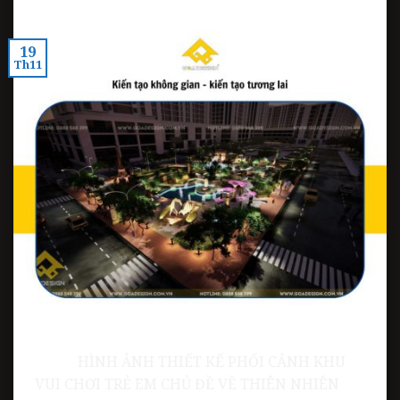
19
Th11
HÌNH ẢNH THIẾT KẾ PHỐI CẢNH KHU
VUI CHƠI TRẺ EM CHỦ ĐỀ VỀ THIÊN NHIÊN