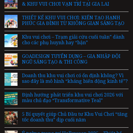
& KHU VUI CHƠI VẠN TRÍ TẠI GIA LAI
THIẾT KẾ KHU VUI CHƠI: KIẾN TẠO HẠNH
PHÚC GIA ĐÌNH TỪ KHÔNG GIAN SÁNG TẠO
Khu vui chơi – Trạm giải cứu cuối tuần” dành
cho các phụ huynh hay “bận”
GOADESIGN TUYỂN DỤNG – GIA NHẬP ĐỘI
NGŨ SÁNG TẠO & THI CÔNG
Doanh thu khu vui chơi có ổn định không? Vì
sao đây là mô hình “kháng biến động kinh tế”?
Định hướng phát triển khu vui chơi 2026 với
màu chủ đạo “Transformative Teal”
5 Bí quyết giúp Chủ Đầu tư Khu Vui Chơi “tăng
tốc doanh thu” dịp cuối năm