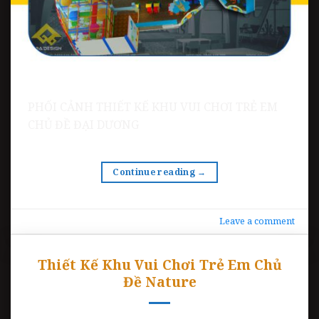
PHỐI CẢNH THIẾT KẾ KHU VUI CHƠI TRẺ EM
CHỦ ĐỀ ĐẠI DƯƠNG
Continue reading
→
Leave a comment
Thiết Kế Khu Vui Chơi Trẻ Em Chủ
Đề Nature