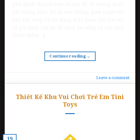
phê dành cho trẻ em với chủ đề về vương quốc
giả tưởng biển. Đó là một không gian tuyệt vời
đầy sức sống và tác động trực quan cho trẻ em
và gia đình của họ để chơi, ăn uống và vui chơi.
[Xem thêm…]
Continue reading
→
Leave a comment
Thiết Kế Khu Vui Chơi Trẻ Em Tini
Toys
19