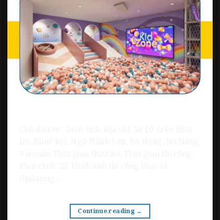
Chủ đầu tư: Diện tích: Địa chỉ: Số 10 Trần Hữu
Độ, Khuê Mỹ, Ngũ Hành Sơn, Đà Nẵng, Da Nang,
Vietnam Thời gian thiết kế: Thời gian thi công:
Phối cảnh 3D Hình ảnh thi công thực tế
Updating…
Continue reading
→