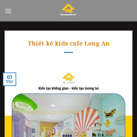
Skip
to
content
Thiết kế kids cafe Long An
03
Th1