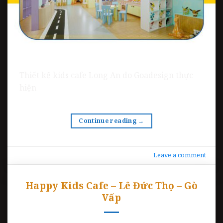
Thiết kế kids cafe Long An do Goadesign thực
hiện
Continue reading
→
Leave a comment
Happy Kids Cafe – Lê Đức Thọ – Gò
Vấp