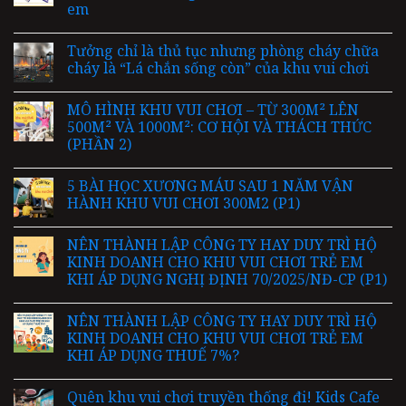
em
Tưởng chỉ là thủ tục nhưng phòng cháy chữa
cháy là “Lá chắn sống còn” của khu vui chơi
MÔ HÌNH KHU VUI CHƠI – TỪ 300M² LÊN
500M² VÀ 1000M²: CƠ HỘI VÀ THÁCH THỨC
(PHẦN 2)
5 BÀI HỌC XƯƠNG MÁU SAU 1 NĂM VẬN
HÀNH KHU VUI CHƠI 300M2 (P1)
NÊN THÀNH LẬP CÔNG TY HAY DUY TRÌ HỘ
KINH DOANH CHO KHU VUI CHƠI TRẺ EM
KHI ÁP DỤNG NGHỊ ĐỊNH 70/2025/NĐ-CP (P1)
NÊN THÀNH LẬP CÔNG TY HAY DUY TRÌ HỘ
KINH DOANH CHO KHU VUI CHƠI TRẺ EM
KHI ÁP DỤNG THUẾ 7%?
Quên khu vui chơi truyền thống đi! Kids Cafe