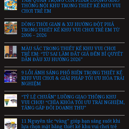
TẦM QUAN TRỌNG CỦA PHÂN LUỒNG GIAO
THÔNG NỘI KHU TRONG THIẾT KẾ KHU VUI
CHƠI TRẺ EM
DÒNG THỜI GIAN & XU HƯỚNG ĐỘT PHÁ
TRONG THIẾT KẾ KHU VUI CHƠI TRẺ EM TỪ
2006 – 2026
MÀU SẮC TRONG THIẾT KẾ KHU VUI CHƠI
TRẺ EM: “TỪ SAI LẦM ĐẮT GIÁ ĐẾN BÍ QUYẾT
DẪN ĐẦU XU HƯỚNG 2026”
9 LỖI ÁNH SÁNG PHỔ BIẾN TRONG THIẾT KẾ
KHU VUI CHƠI & GIẢI PHÁP TỐI ƯU HÓA TRẢI
NGHIỆM
“TỶ LỆ CHUẨN” LUỒNG GIAO THÔNG KHU
VUI CHƠI! “CHÌA KHÓA TỐI ƯU TRẢI NGHIỆM,
TĂNG GẤP ĐÔI DOANH THU”
11 Nguyên tắc “vàng” giúp bạn sáng suốt khi
lựa chọn mặt bằng thiết kế khu vui chơi trẻ