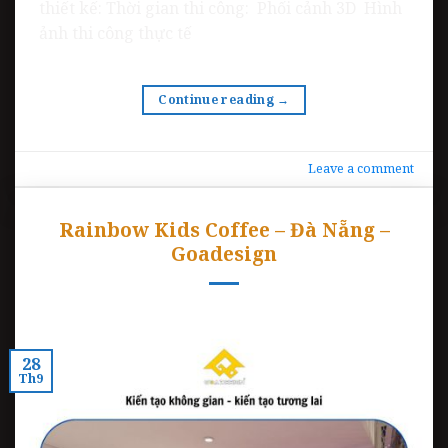
thiết kế: Thời gian thi công: Phối cảnh 3D Hình
ảnh thi công thực tế
Continue reading
→
Leave a comment
Rainbow Kids Coffee – Đà Nẵng –
Goadesign
28
Th9