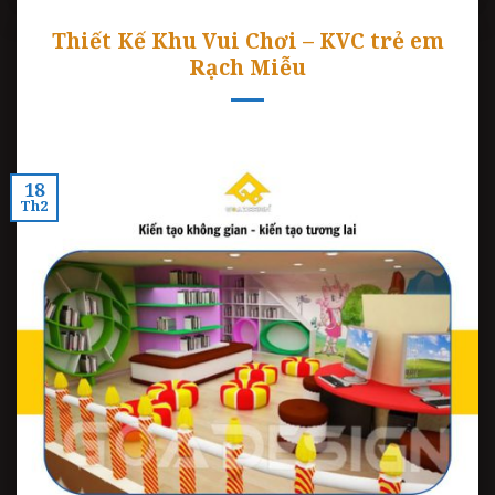
Thiết Kế Khu Vui Chơi – KVC trẻ em
Rạch Miễu
18
Th2