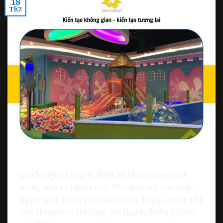
18
Th2
Goadesign là đơn vị thiết kế khu game-zone
trong nhà và ngoài trời. Phù hợp với mọi mức
ngân sách, miễn phí thiết kế và đo đạc, miễn phí
vận chuyến và thi công nội thành. Miễn phí tư