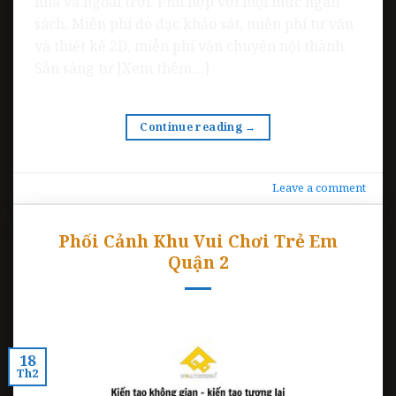
nhà và ngoài trời. Phù hợp với mọi mức ngân
sách. Miễn phí đo đạc khảo sát, miễn phí tư vấn
và thiết kế 2D, miễn phí vận chuyến nội thành.
Sẵn sàng tư [Xem thêm…]
Continue reading
→
Leave a comment
Phối Cảnh Khu Vui Chơi Trẻ Em
Quận 2
18
Th2