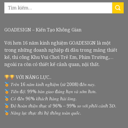
GOADESIGN – Kiến Tạo Không Gian
Với hơn 16 năm kinh nghiệm GOADESIGN là một
trong những doanh nghiệp đi đầu trong mảng thiết
kế, thi công Khu Vui Chơi Trẻ Em, Phim Trường,…
ngoài ra còn có thiết kế cảnh quan, nội thất.
VỚI NĂNG LỰC..
𝑇𝑟𝑒̂𝑛 16 𝑛𝑎̆𝑚 𝑘𝑖𝑛ℎ 𝑛𝑔ℎ𝑖𝑒̣̂𝑚 (𝑡𝑢̛̀ 2008) đ𝑒̂́𝑛 𝑛𝑎𝑦.
𝑇𝑖𝑒̂́𝑛 đ𝑜̣̂: 99% 𝑏𝑎̀𝑛 𝑔𝑖𝑎𝑜 đ𝑢́𝑛𝑔 ℎ𝑒̣𝑛 𝑣𝑎̀ 𝑠𝑜̛́𝑚 ℎ𝑜̛𝑛.
𝐶𝑜́ đ𝑒̂́𝑛 96% 𝑘ℎ𝑎́𝑐ℎ ℎ𝑎̀𝑛𝑔 ℎ𝑎̀𝑖 𝑙𝑜̀𝑛𝑔.
Đ𝑜̣̂ ℎ𝑜𝑎̀𝑛 𝑡ℎ𝑖𝑒̣̂𝑛 𝑡ℎ𝑢̛̣𝑐 𝑡𝑒̂́ 96% – 99% 𝑠𝑜 𝑣𝑜̛́𝑖 𝑝ℎ𝑜̂́𝑖 𝑐𝑎̉𝑛ℎ 3𝐷.
𝑁𝑎̆𝑛𝑔 𝑙𝑢̛̣𝑐 𝑡ℎ𝑢̛̣𝑐 𝑡ℎ𝑖 ℎ𝑒̣̂ 𝑡ℎ𝑜̂́𝑛𝑔 𝑡𝑜𝑎̀𝑛 𝑞𝑢𝑜̂́𝑐.