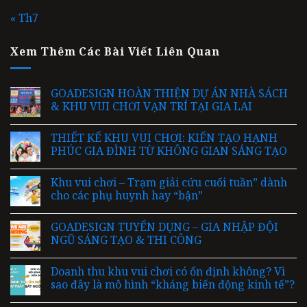
« Th7
Xem Thêm Các Bài Viết Liên Quan
GOADESIGN HOÀN THIỆN DỰ ÁN NHÀ SÁCH
& KHU VUI CHƠI VẠN TRÍ TẠI GIA LAI
THIẾT KẾ KHU VUI CHƠI: KIẾN TẠO HẠNH
PHÚC GIA ĐÌNH TỪ KHÔNG GIAN SÁNG TẠO
Khu vui chơi – Trạm giải cứu cuối tuần” dành
cho các phụ huynh hay “bận”
GOADESIGN TUYỂN DỤNG – GIA NHẬP ĐỘI
NGŨ SÁNG TẠO & THI CÔNG
Doanh thu khu vui chơi có ổn định không? Vì
sao đây là mô hình “kháng biến động kinh tế”?