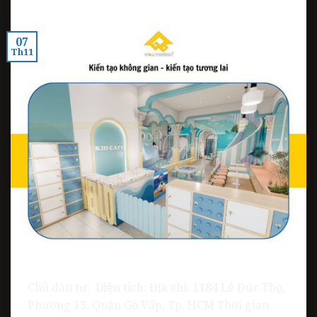
07
Th11
Chủ đầu tư: Diện tích: Địa chỉ: 1184 Lê Đức Thọ,
Phường 13, Quận Gò Vấp, Tp. HCM Thời gian