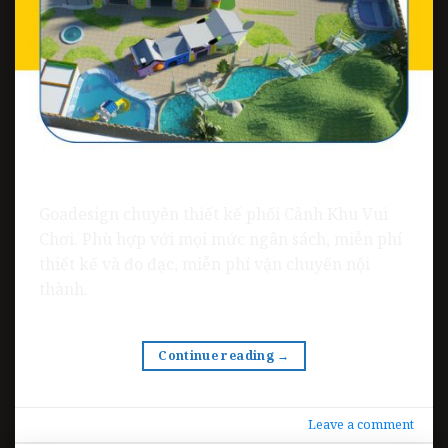
Goadesign chuyên thiết kế phối Cảnh Khu Vui
Chơi. Phù hợp với mọi mức ngân sách, miễn phí
thiết kế và đo đạc, miễn phí vận chuyến nội
thành.
Continue reading
→
Leave a comment