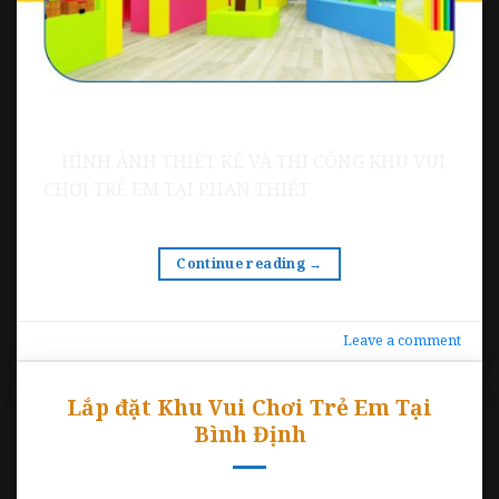
HÌNH ẢNH THIẾT KẾ VÀ THI CÔNG KHU VUI
CHƠI TRẺ EM TẠI PHAN THIẾT
Continue reading
→
Leave a comment
Lắp đặt Khu Vui Chơi Trẻ Em Tại
Bình Định