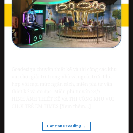
Goadesign chuyên thiết kế và thi công các khu
vui chơi giải trí trong nhà và ngoài trời. Phù
hợp với mọi mức ngân sách, miễn phí tư vấn
thiết kế và đo đạc. Miễn phí tư vấn 24/7.
HÌNH ẢNH THIẾT KẾ VÀ THI CÔNG KHU VUI
CHƠI TRẺ EM TIMES [Xem thêm…]
Continue reading
→