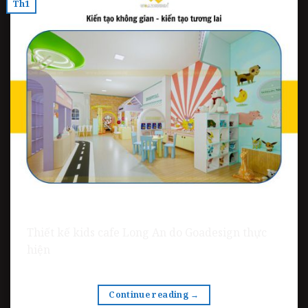
Th1
Thiết kế kids cafe Long An do Goadesign thực
hiện
Continue reading
→