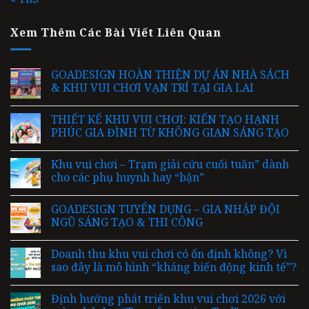
Xem Thêm Các Bài Viết Liên Quan
GOADESIGN HOÀN THIỆN DỰ ÁN NHÀ SÁCH
& KHU VUI CHƠI VẠN TRÍ TẠI GIA LAI
THIẾT KẾ KHU VUI CHƠI: KIẾN TẠO HẠNH
PHÚC GIA ĐÌNH TỪ KHÔNG GIAN SÁNG TẠO
Khu vui chơi – Trạm giải cứu cuối tuần” dành
cho các phụ huynh hay “bận”
GOADESIGN TUYỂN DỤNG – GIA NHẬP ĐỘI
NGŨ SÁNG TẠO & THI CÔNG
Doanh thu khu vui chơi có ổn định không? Vì
sao đây là mô hình “kháng biến động kinh tế”?
Định hướng phát triển khu vui chơi 2026 với