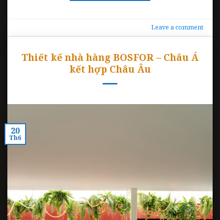
Leave a comment
Thiết kế nhà hàng BOSFOR – Châu Á
kết hợp Châu Âu
20
Th6