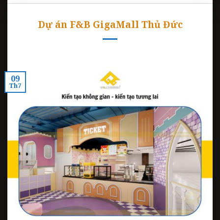
Dự án F&B GigaMall Thủ Đức
09
Th7