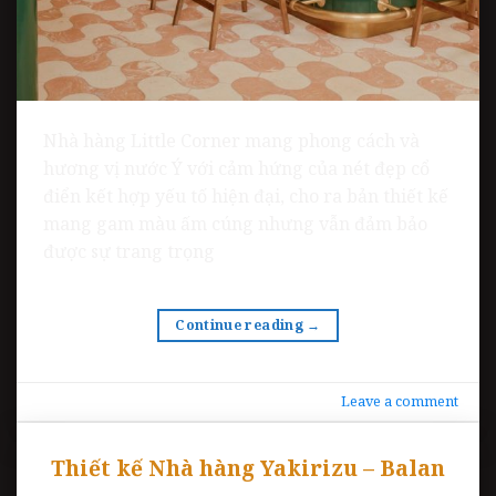
Nhà hàng Little Corner mang phong cách và
hương vị nước Ý với cảm hứng của nét đẹp cổ
điển kết hợp yếu tố hiện đại, cho ra bản thiết kế
mang gam màu ấm cúng nhưng vẫn đảm bảo
được sự trang trọng
Continue reading
→
Leave a comment
Thiết kế Nhà hàng Yakirizu – Balan