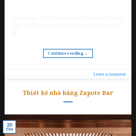
Công trình: F&B F&B GigaMall Thủ Đức Địa chỉ:
Giga Mall Thủ Đức Hình ảnh thiết kế phối cảnh
3D
Continue reading
→
Leave a comment
Thiết kế nhà hàng Zapote Bar
20
Th6