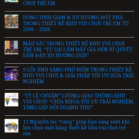
CHƠI TRẺ EM
DÒNG THỜI GIAN & XU HƯỚNG ĐỘT PHÁ
TRONG THIẾT KẾ KHU VUI CHƠI TRẺ EM TỪ
2006 – 2026
MÀU SẮC TRONG THIẾT KẾ KHU VUI CHƠI
TRẺ EM: “TỪ SAI LẦM ĐẮT GIÁ ĐẾN BÍ QUYẾT
DẪN ĐẦU XU HƯỚNG 2026”
9 LỖI ÁNH SÁNG PHỔ BIẾN TRONG THIẾT KẾ
KHU VUI CHƠI & GIẢI PHÁP TỐI ƯU HÓA TRẢI
NGHIỆM
“TỶ LỆ CHUẨN” LUỒNG GIAO THÔNG KHU
VUI CHƠI! “CHÌA KHÓA TỐI ƯU TRẢI NGHIỆM,
TĂNG GẤP ĐÔI DOANH THU”
11 Nguyên tắc “vàng” giúp bạn sáng suốt khi
lựa chọn mặt bằng thiết kế khu vui chơi trẻ
em