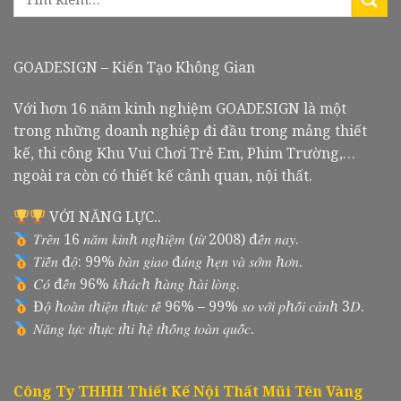
GOADESIGN – Kiến Tạo Không Gian
Với hơn 16 năm kinh nghiệm GOADESIGN là một
trong những doanh nghiệp đi đầu trong mảng thiết
kế, thi công Khu Vui Chơi Trẻ Em, Phim Trường,…
ngoài ra còn có thiết kế cảnh quan, nội thất.
VỚI NĂNG LỰC..
𝑇𝑟𝑒̂𝑛 16 𝑛𝑎̆𝑚 𝑘𝑖𝑛ℎ 𝑛𝑔ℎ𝑖𝑒̣̂𝑚 (𝑡𝑢̛̀ 2008) đ𝑒̂́𝑛 𝑛𝑎𝑦.
𝑇𝑖𝑒̂́𝑛 đ𝑜̣̂: 99% 𝑏𝑎̀𝑛 𝑔𝑖𝑎𝑜 đ𝑢́𝑛𝑔 ℎ𝑒̣𝑛 𝑣𝑎̀ 𝑠𝑜̛́𝑚 ℎ𝑜̛𝑛.
𝐶𝑜́ đ𝑒̂́𝑛 96% 𝑘ℎ𝑎́𝑐ℎ ℎ𝑎̀𝑛𝑔 ℎ𝑎̀𝑖 𝑙𝑜̀𝑛𝑔.
Đ𝑜̣̂ ℎ𝑜𝑎̀𝑛 𝑡ℎ𝑖𝑒̣̂𝑛 𝑡ℎ𝑢̛̣𝑐 𝑡𝑒̂́ 96% – 99% 𝑠𝑜 𝑣𝑜̛́𝑖 𝑝ℎ𝑜̂́𝑖 𝑐𝑎̉𝑛ℎ 3𝐷.
𝑁𝑎̆𝑛𝑔 𝑙𝑢̛̣𝑐 𝑡ℎ𝑢̛̣𝑐 𝑡ℎ𝑖 ℎ𝑒̣̂ 𝑡ℎ𝑜̂́𝑛𝑔 𝑡𝑜𝑎̀𝑛 𝑞𝑢𝑜̂́𝑐.
Công Ty THHH Thiết Kế Nội Thất Mũi Tên Vàng