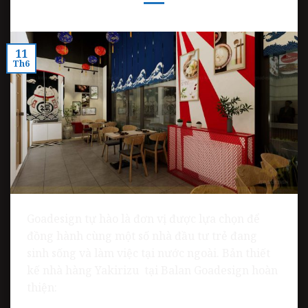
11
Th6
Goadesign tự hào là đơn vị được lựa chọn để
đồng hành cùng một số nhà đầu tư trẻ đang
sinh sống và làm việc tại nước ngoài. Bản thiết
kế nhà hàng Yakirizu tại Balan Goadesign hoàn
thiện: