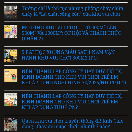
Tưởng chỉ là thủ tục nhưng phòng cháy chữa
cháy là “Lá chắn sống còn” của khu vui chơi
MÔ HÌNH KHU VUI CHƠI – TỪ 300M² LÊN
500M² VÀ 1000M²: CƠ HỘI VÀ THÁCH THỨC
(PHẦN 2)
5 BÀI HỌC XƯƠNG MÁU SAU 1 NĂM VẬN
HÀNH KHU VUI CHƠI 300M2 (P1)
NÊN THÀNH LẬP CÔNG TY HAY DUY TRÌ HỘ
KINH DOANH CHO KHU VUI CHƠI TRẺ EM
KHI ÁP DỤNG NGHỊ ĐỊNH 70/2025/NĐ-CP (P1)
NÊN THÀNH LẬP CÔNG TY HAY DUY TRÌ HỘ
KINH DOANH CHO KHU VUI CHƠI TRẺ EM
KHI ÁP DỤNG THUẾ 7%?
Quên khu vui chơi truyền thống đi! Kids Cafe
đang “thay đổi cuộc chơi” như thế nào?