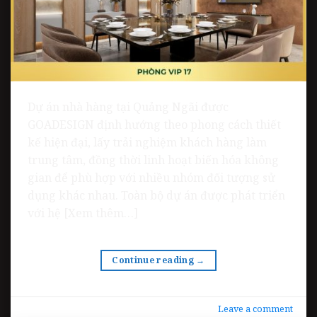
Dự án nhà hàng tại Quảng Ngãi được
GOADESIGN định hướng theo phong cách thiết
kế hiện đại, lấy trải nghiệm khách hàng làm
trung tâm, đồng thời linh hoạt biến hóa không
gian để phù hợp với nhiều nhóm đối tượng sử
dụng khác nhau. Toàn bộ dự án được phát triển
với hệ [Xem thêm…]
Continue reading
→
Leave a comment