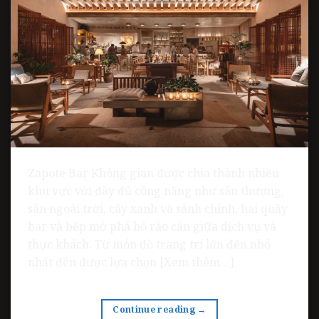
Zapote Bar Không gian được chia thành nhiều
khu vực với đầy đủ công năng như sân thượng,
sân ngoài trời, cây xanh và sảnh chính, hai quầy
bar và bếp mở phá bỏ rào cản giữa dịch vụ và
thực khách. Từ món đồ trang trí lớn đến nhỏ
nhất đều được lựa chọn [Xem thêm…]
Continue reading
→