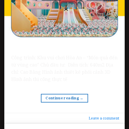
Công trình: Khu vui chơi Hòa An – “Món quà đến
từ vùng cao” Chủ đầu tư: Diện tích: 640m2 Địa
chỉ: Cao Bằng Hình ảnh thiết kế phối cảnh 3D
Hình ảnh thi công thực tế
Continue reading
→
Leave a comment