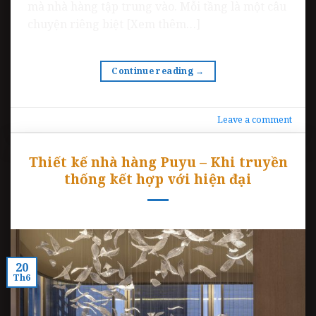
mà nhà hàng tập trung vào. Mỗi tầng là một câu
chuyện riêng biệt [Xem thêm…]
Continue reading
→
Leave a comment
Thiết kế nhà hàng Puyu – Khi truyền
thống kết hợp với hiện đại
20
Th6