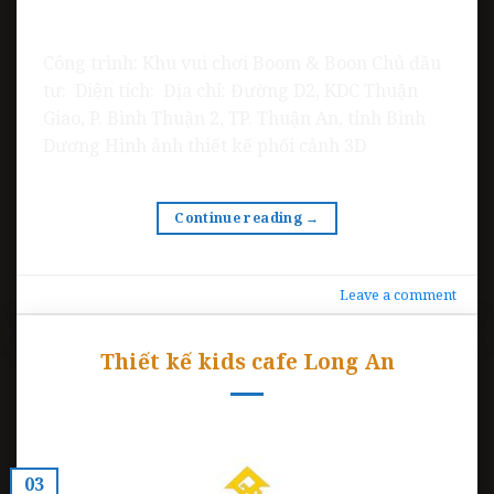
Công trình: Khu vui chơi Boom & Boon Chủ đầu
tư: Diện tích: Địa chỉ: Đường D2, KDC Thuận
Giao, P. Bình Thuận 2, TP. Thuận An, tỉnh Bình
Dương Hình ảnh thiết kế phối cảnh 3D
Continue reading
→
Leave a comment
Thiết kế kids cafe Long An
03