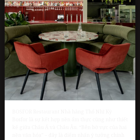
BOSFOR Restaurant Nhà hàng Thổ Nhĩ Kỳ
Bosfor là sự kết hợp nền ẩm thực cũng như thiết
kế giữa Châu Á và Châu Âu. “Bên bờ vực của hai
nền văn hóa” – đây là điểm nhấn ý tưởng chính