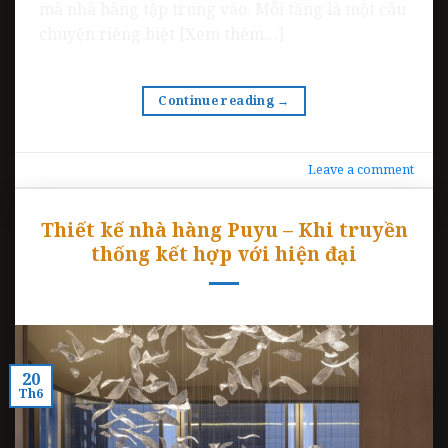
mà nhà hàng tập trung vào. Mỗi tầng là một câu
chuyện riêng biệt [Xem thêm…]
Continue reading
→
Leave a comment
Thiết kế nhà hàng Puyu – Khi truyền
thống kết hợp với hiện đại
20
Th6