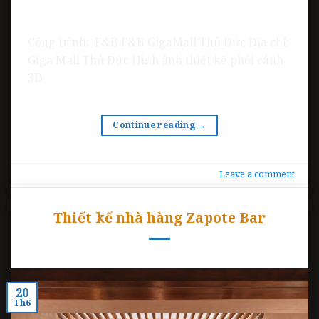
Công trình: F&B F&B GigaMall Thủ Đức Địa chỉ:
Giga Mall Thủ Đức Hình ảnh thiết kế phối cảnh
3D
Continue reading
→
Leave a comment
Thiết kế nhà hàng Zapote Bar
20
Th6