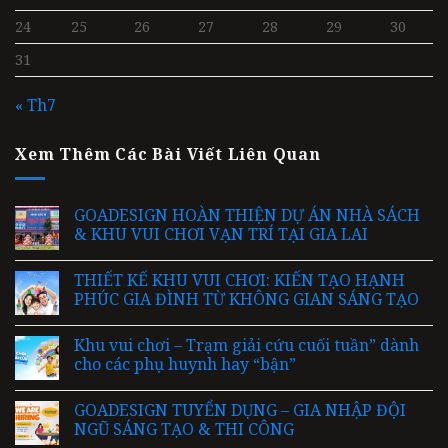
24
25
26
27
28
29
30
31
« Th7
Xem Thêm Các Bài Viết Liên Quan
GOADESIGN HOÀN THIỆN DỰ ÁN NHÀ SÁCH
& KHU VUI CHƠI VẠN TRÍ TẠI GIA LAI
THIẾT KẾ KHU VUI CHƠI: KIẾN TẠO HẠNH
PHÚC GIA ĐÌNH TỪ KHÔNG GIAN SÁNG TẠO
Khu vui chơi – Trạm giải cứu cuối tuần” dành
cho các phụ huynh hay “bận”
GOADESIGN TUYỂN DỤNG – GIA NHẬP ĐỘI
NGŨ SÁNG TẠO & THI CÔNG