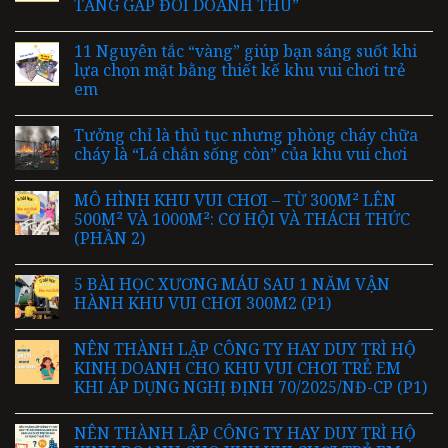
TĂNG GẤP ĐÔI DOANH THU”
11 Nguyên tắc “vàng” giúp bạn sáng suốt khi
lựa chọn mặt bằng thiết kế khu vui chơi trẻ
em
Tưởng chỉ là thủ tục nhưng phòng cháy chữa
cháy là “Lá chắn sống còn” của khu vui chơi
MÔ HÌNH KHU VUI CHƠI – TỪ 300M² LÊN
500M² VÀ 1000M²: CƠ HỘI VÀ THÁCH THỨC
(PHẦN 2)
5 BÀI HỌC XƯƠNG MÁU SAU 1 NĂM VẬN
HÀNH KHU VUI CHƠI 300M2 (P1)
NÊN THÀNH LẬP CÔNG TY HAY DUY TRÌ HỘ
KINH DOANH CHO KHU VUI CHƠI TRẺ EM
KHI ÁP DỤNG NGHỊ ĐỊNH 70/2025/NĐ-CP (P1)
NÊN THÀNH LẬP CÔNG TY HAY DUY TRÌ HỘ