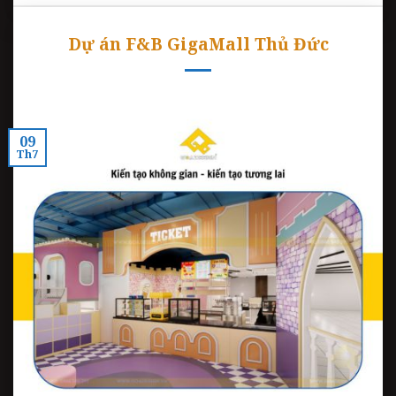
Dự án F&B GigaMall Thủ Đức
09
Th7