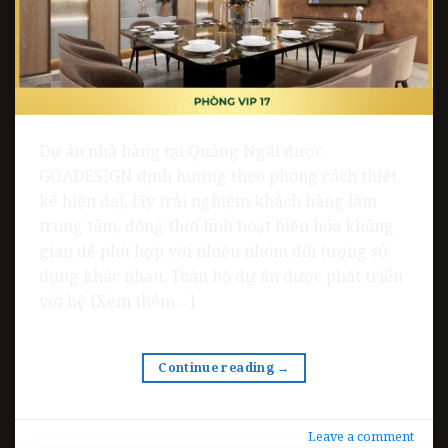
Dự án nhà hàng tại Quảng Ngãi được
GOADESIGN định hướng theo phong cách thiết
kế hiện đại, lấy trải nghiệm khách hàng làm
trung tâm, đồng thời linh hoạt biến hóa không
gian để phù hợp với nhiều nhóm đối tượng sử
dụng khác nhau. Toàn bộ dự án được phát triển
với hệ [Xem thêm…]
Continue reading
→
Leave a comment