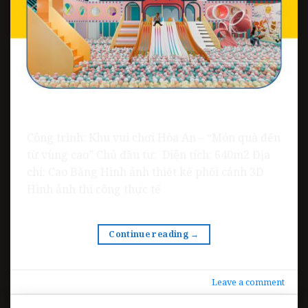
Công trình: Khu vui chơi Hòa An – “Món quà đến
từ vùng cao” Chủ đầu tư: Diện tích: 640m2 Địa
chỉ: Cao Bằng Hình ảnh thiết kế phối cảnh 3D
Hình ảnh thi công thực tế
Continue reading
→
Leave a comment