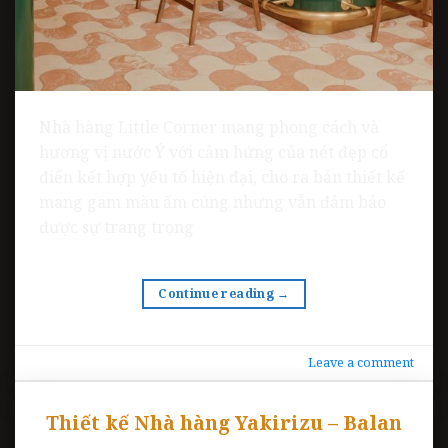
Nhà hàng Little Corner mang phong cách và
hương vị nước Ý với cảm hứng của nét đẹp cổ
điển kết hợp yếu tố hiện đại, cho ra bản thiết kế
mang gam màu ấm cúng nhưng vẫn đảm bảo
được sự trang trọng
Continue reading
→
Leave a comment
Thiết kế Nhà hàng Yakirizu – Balan