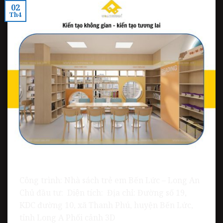
02
Th4
Công trình: Nhà sách trẻ em Bến Lức – Long An
Chủ đầu tư: Diện tích: Địa chỉ: Đường số 19,
KDC đường 10, xã Thanh Phú, huyện Bến Lức,
tỉnh Long A Phối cảnh 3D