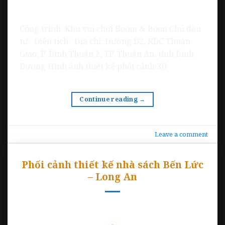
Công trình: Khu vui chơi Boom & Boon Chủ đầu
tư: Diện tích: Địa chỉ: Đường D2, KDC Thuận
Giao, P. Bình Thuận 2, TP. Thuận An, tỉnh Bình
Dương Hình ảnh thiết kế phối cảnh 3D
Continue reading
→
Leave a comment
Phối cảnh thiết kế nhà sách Bến Lức
– Long An