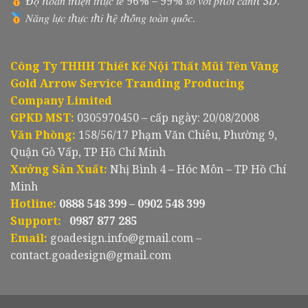
Đ𝑜̣̂ ℎ𝑜𝑎̀𝑛 𝑡ℎ𝑖𝑒̣̂𝑛 𝑡ℎ𝑢̛̣𝑐 𝑡𝑒̂́ 96% – 99% 𝑠𝑜 𝑣𝑜̛́𝑖 𝑝ℎ𝑜̂́𝑖 𝑐𝑎̉𝑛ℎ 3𝐷.
𝑁𝑎̆𝑛𝑔 𝑙𝑢̛̣𝑐 𝑡ℎ𝑢̛̣𝑐 𝑡ℎ𝑖 ℎ𝑒̣̂ 𝑡ℎ𝑜̂́𝑛𝑔 𝑡𝑜𝑎̀𝑛 𝑞𝑢𝑜̂́𝑐.
Công Ty THHH Thiết Kế Nội Thất Mũi Tên Vàng
Gold Arrow Service Tranding Producing
Company Limited
GPKD MST:
0305970450 – cấp ngày: 20/08/2008
Văn Phòng:
158/56/17 Phạm Văn Chiêu, Phường 9,
Quận Gò Vấp, TP Hồ Chí Minh
Xưởng Sản Xuất:
Nhị Bình 4 – Hóc Môn – TP Hồ Chí
Minh
Hotline:
0888 548 399 – 0902 548 399
Support:
0987 877 285
Email:
goadesign.info@gmail.com –
contact.goadesign@gmail.com