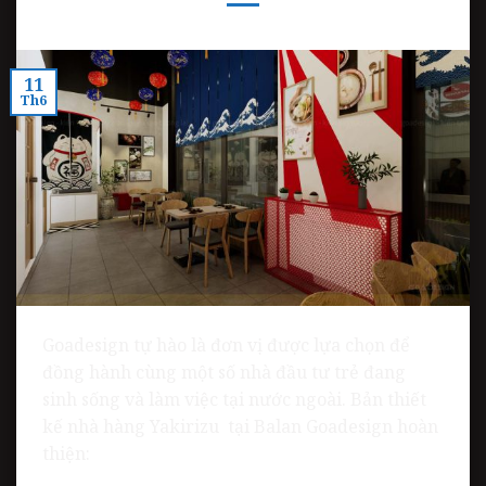
11
Th6
Goadesign tự hào là đơn vị được lựa chọn để
đồng hành cùng một số nhà đầu tư trẻ đang
sinh sống và làm việc tại nước ngoài. Bản thiết
kế nhà hàng Yakirizu tại Balan Goadesign hoàn
thiện: