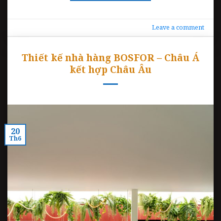
Leave a comment
Thiết kế nhà hàng BOSFOR – Châu Á
kết hợp Châu Âu
20
Th6