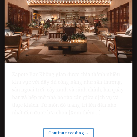
Zapote Bar Không gian được chia thành nhiều
khu vực với đầy đủ công năng như sân thượng,
sân ngoài trời, cây xanh và sảnh chính, hai quầy
bar và bếp mở phá bỏ rào cản giữa dịch vụ và
thực khách. Từ món đồ trang trí lớn đến nhỏ
nhất đều được lựa chọn [Xem thêm…]
Continue reading
→