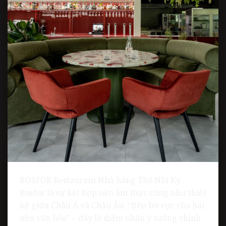
BOSFOR Restaurant Nhà hàng Thổ Nhĩ Kỳ
Bosfor là sự kết hợp nền ẩm thực cũng như thiết
kế giữa Châu Á và Châu Âu. “Bên bờ vực của hai
nền văn hóa” – đây là điểm nhấn ý tưởng chính