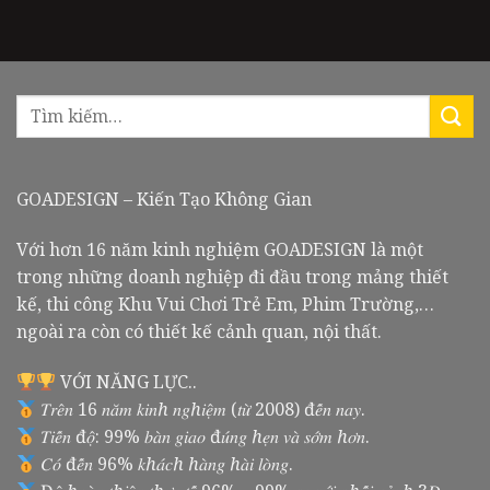
GOADESIGN – Kiến Tạo Không Gian
Với hơn 16 năm kinh nghiệm GOADESIGN là một
trong những doanh nghiệp đi đầu trong mảng thiết
kế, thi công Khu Vui Chơi Trẻ Em, Phim Trường,…
ngoài ra còn có thiết kế cảnh quan, nội thất.
VỚI NĂNG LỰC..
𝑇𝑟𝑒̂𝑛 16 𝑛𝑎̆𝑚 𝑘𝑖𝑛ℎ 𝑛𝑔ℎ𝑖𝑒̣̂𝑚 (𝑡𝑢̛̀ 2008) đ𝑒̂́𝑛 𝑛𝑎𝑦.
𝑇𝑖𝑒̂́𝑛 đ𝑜̣̂: 99% 𝑏𝑎̀𝑛 𝑔𝑖𝑎𝑜 đ𝑢́𝑛𝑔 ℎ𝑒̣𝑛 𝑣𝑎̀ 𝑠𝑜̛́𝑚 ℎ𝑜̛𝑛.
𝐶𝑜́ đ𝑒̂́𝑛 96% 𝑘ℎ𝑎́𝑐ℎ ℎ𝑎̀𝑛𝑔 ℎ𝑎̀𝑖 𝑙𝑜̀𝑛𝑔.