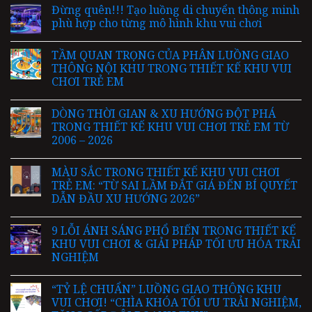
Đừng quên!!! Tạo luồng di chuyển thông minh
phù hợp cho từng mô hình khu vui chơi
TẦM QUAN TRỌNG CỦA PHÂN LUỒNG GIAO
THÔNG NỘI KHU TRONG THIẾT KẾ KHU VUI
CHƠI TRẺ EM
DÒNG THỜI GIAN & XU HƯỚNG ĐỘT PHÁ
TRONG THIẾT KẾ KHU VUI CHƠI TRẺ EM TỪ
2006 – 2026
MÀU SẮC TRONG THIẾT KẾ KHU VUI CHƠI
TRẺ EM: “TỪ SAI LẦM ĐẮT GIÁ ĐẾN BÍ QUYẾT
DẪN ĐẦU XU HƯỚNG 2026”
9 LỖI ÁNH SÁNG PHỔ BIẾN TRONG THIẾT KẾ
KHU VUI CHƠI & GIẢI PHÁP TỐI ƯU HÓA TRẢI
NGHIỆM
“TỶ LỆ CHUẨN” LUỒNG GIAO THÔNG KHU
VUI CHƠI! “CHÌA KHÓA TỐI ƯU TRẢI NGHIỆM,