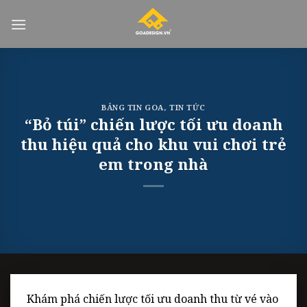
Skip
to
content
BẢNG TIN GOA
,
TIN TỨC
“Bỏ túi” chiến lược tối ưu doanh
thu hiệu quả cho khu vui chơi trẻ
em trong nhà
Khám phá chiến lược tối ưu doanh thu từ vé vào