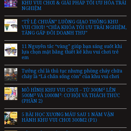
KHU VUI CHƠI & GIẢI PHÁP TỐI ƯU HÓA TRẢI
NGHIỆM
“TỶ LỆ CHUẨN” LUỒNG GIAO THÔNG KHU
VUI CHƠI! “CHÌA KHÓA TỐI ƯU TRẢI NGHIỆM,
TĂNG GẤP ĐÔI DOANH THU”
11 Nguyên tắc “vàng” giúp bạn sáng suốt khi
lựa chọn mặt bằng thiết kế khu vui chơi trẻ
em
Tưởng chỉ là thủ tục nhưng phòng cháy chữa
cháy là “Lá chắn sống còn” của khu vui chơi
MÔ HÌNH KHU VUI CHƠI – TỪ 300M² LÊN
500M² VÀ 1000M²: CƠ HỘI VÀ THÁCH THỨC
(PHẦN 2)
5 BÀI HỌC XƯƠNG MÁU SAU 1 NĂM VẬN
HÀNH KHU VUI CHƠI 300M2 (P1)