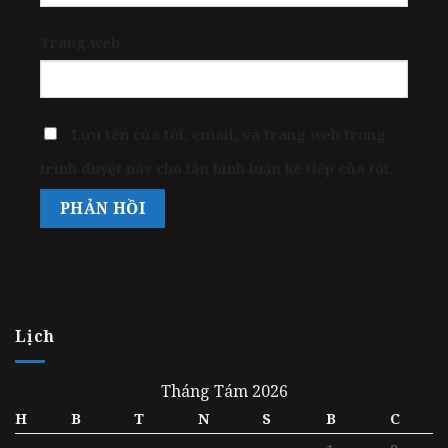
Trang web
Lưu tên của tôi, email, và trang web trong
trình duyệt này cho lần bình luận kế tiếp của tôi.
Lịch
Tháng Tám 2026
H
B
T
N
S
B
C