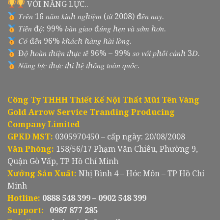
VỚI NĂNG LỰC..
𝑇𝑟𝑒̂𝑛 16 𝑛𝑎̆𝑚 𝑘𝑖𝑛ℎ 𝑛𝑔ℎ𝑖𝑒̣̂𝑚 (𝑡𝑢̛̀ 2008) đ𝑒̂́𝑛 𝑛𝑎𝑦.
𝑇𝑖𝑒̂́𝑛 đ𝑜̣̂: 99% 𝑏𝑎̀𝑛 𝑔𝑖𝑎𝑜 đ𝑢́𝑛𝑔 ℎ𝑒̣𝑛 𝑣𝑎̀ 𝑠𝑜̛́𝑚 ℎ𝑜̛𝑛.
𝐶𝑜́ đ𝑒̂́𝑛 96% 𝑘ℎ𝑎́𝑐ℎ ℎ𝑎̀𝑛𝑔 ℎ𝑎̀𝑖 𝑙𝑜̀𝑛𝑔.
Đ𝑜̣̂ ℎ𝑜𝑎̀𝑛 𝑡ℎ𝑖𝑒̣̂𝑛 𝑡ℎ𝑢̛̣𝑐 𝑡𝑒̂́ 96% – 99% 𝑠𝑜 𝑣𝑜̛́𝑖 𝑝ℎ𝑜̂́𝑖 𝑐𝑎̉𝑛ℎ 3𝐷.
𝑁𝑎̆𝑛𝑔 𝑙𝑢̛̣𝑐 𝑡ℎ𝑢̛̣𝑐 𝑡ℎ𝑖 ℎ𝑒̣̂ 𝑡ℎ𝑜̂́𝑛𝑔 𝑡𝑜𝑎̀𝑛 𝑞𝑢𝑜̂́𝑐.
Công Ty THHH Thiết Kế Nội Thất Mũi Tên Vàng
Gold Arrow Service Tranding Producing
Company Limited
GPKD MST:
0305970450 – cấp ngày: 20/08/2008
Văn Phòng:
158/56/17 Phạm Văn Chiêu, Phường 9,
Quận Gò Vấp, TP Hồ Chí Minh
Xưởng Sản Xuất:
Nhị Bình 4 – Hóc Môn – TP Hồ Chí
Minh
Hotline:
0888 548 399 – 0902 548 399
Support:
0987 877 285