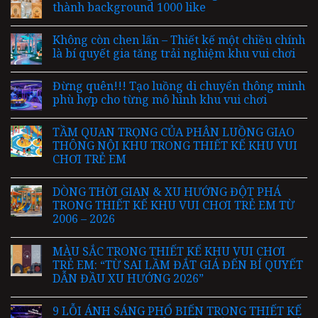
thành background 1000 like
Không còn chen lấn – Thiết kế một chiều chính
là bí quyết gia tăng trải nghiệm khu vui chơi
Đừng quên!!! Tạo luồng di chuyển thông minh
phù hợp cho từng mô hình khu vui chơi
TẦM QUAN TRỌNG CỦA PHÂN LUỒNG GIAO
THÔNG NỘI KHU TRONG THIẾT KẾ KHU VUI
CHƠI TRẺ EM
DÒNG THỜI GIAN & XU HƯỚNG ĐỘT PHÁ
TRONG THIẾT KẾ KHU VUI CHƠI TRẺ EM TỪ
2006 – 2026
MÀU SẮC TRONG THIẾT KẾ KHU VUI CHƠI
TRẺ EM: “TỪ SAI LẦM ĐẮT GIÁ ĐẾN BÍ QUYẾT
DẪN ĐẦU XU HƯỚNG 2026”
9 LỖI ÁNH SÁNG PHỔ BIẾN TRONG THIẾT KẾ