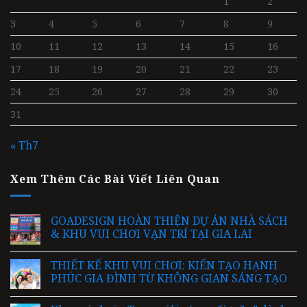
1
2
3
4
5
6
7
8
9
10
11
12
13
14
15
16
17
18
19
20
21
22
23
24
25
26
27
28
29
30
31
« Th7
Xem Thêm Các Bài Viết Liên Quan
GOADESIGN HOÀN THIỆN DỰ ÁN NHÀ SÁCH
& KHU VUI CHƠI VẠN TRÍ TẠI GIA LAI
THIẾT KẾ KHU VUI CHƠI: KIẾN TẠO HẠNH
PHÚC GIA ĐÌNH TỪ KHÔNG GIAN SÁNG TẠO