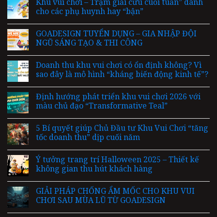
Khu vui chơi – Trạm giải cứu cuối tuần” dành
cho các phụ huynh hay “bận”
GOADESIGN TUYỂN DỤNG – GIA NHẬP ĐỘI
NGŨ SÁNG TẠO & THI CÔNG
Doanh thu khu vui chơi có ổn định không? Vì
sao đây là mô hình “kháng biến động kinh tế”?
Định hướng phát triển khu vui chơi 2026 với
màu chủ đạo “Transformative Teal”
5 Bí quyết giúp Chủ Đầu tư Khu Vui Chơi “tăng
tốc doanh thu” dịp cuối năm
Ý tưởng trang trí Halloween 2025 – Thiết kế
không gian thu hút khách hàng
GIẢI PHÁP CHỐNG ẨM MỐC CHO KHU VUI
CHƠI SAU MÙA LŨ TỪ GOADESIGN