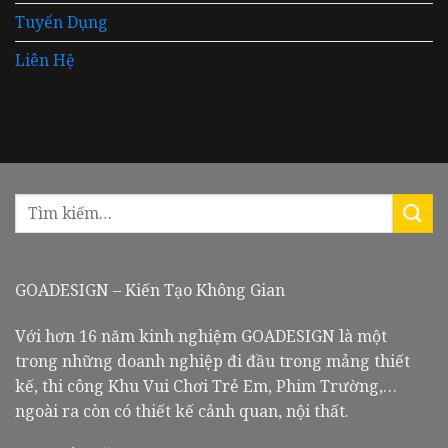
Tuyển Dụng
Liên Hệ
GOADESIGN – Kiến Tạo Không Gian
Với hơn 16 năm kinh nghiệm GOADESIGN là một
trong những doanh nghiệp đi đầu trong mảng thiết
kế, thi công Khu Vui Chơi Trẻ Em, Phim Trường,…
ngoài ra còn có thiết kế cảnh quan, nội thất.