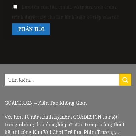
Lưu tên của tôi, email, và trang web trong
trình duyệt này cho lần bình luận kế tiếp của tôi.
GOADESIGN – Kiến Tạo Không Gian
Với hơn 16 năm kinh nghiệm GOADESIGN là một
trong những doanh nghiệp đi đầu trong mảng thiết
kế, thi công Khu Vui Chơi Trẻ Em, Phim Trường,…