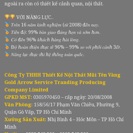
ngoài ra còn có thiết kế cảnh quan, nội thất.
VỚI NĂNG LỰC..
𝑇𝑟𝑒̂𝑛 16 𝑛𝑎̆𝑚 𝑘𝑖𝑛ℎ 𝑛𝑔ℎ𝑖𝑒̣̂𝑚 (𝑡𝑢̛̀ 2008) đ𝑒̂́𝑛 𝑛𝑎𝑦.
𝑇𝑖𝑒̂́𝑛 đ𝑜̣̂: 99% 𝑏𝑎̀𝑛 𝑔𝑖𝑎𝑜 đ𝑢́𝑛𝑔 ℎ𝑒̣𝑛 𝑣𝑎̀ 𝑠𝑜̛́𝑚 ℎ𝑜̛𝑛.
𝐶𝑜́ đ𝑒̂́𝑛 96% 𝑘ℎ𝑎́𝑐ℎ ℎ𝑎̀𝑛𝑔 ℎ𝑎̀𝑖 𝑙𝑜̀𝑛𝑔.
Đ𝑜̣̂ ℎ𝑜𝑎̀𝑛 𝑡ℎ𝑖𝑒̣̂𝑛 𝑡ℎ𝑢̛̣𝑐 𝑡𝑒̂́ 96% – 99% 𝑠𝑜 𝑣𝑜̛́𝑖 𝑝ℎ𝑜̂́𝑖 𝑐𝑎̉𝑛ℎ 3𝐷.
𝑁𝑎̆𝑛𝑔 𝑙𝑢̛̣𝑐 𝑡ℎ𝑢̛̣𝑐 𝑡ℎ𝑖 ℎ𝑒̣̂ 𝑡ℎ𝑜̂́𝑛𝑔 𝑡𝑜𝑎̀𝑛 𝑞𝑢𝑜̂́𝑐.
Công Ty THHH Thiết Kế Nội Thất Mũi Tên Vàng
Gold Arrow Service Tranding Producing
Company Limited
GPKD MST:
0305970450 – cấp ngày: 20/08/2008
Văn Phòng:
158/56/17 Phạm Văn Chiêu, Phường 9,
Quận Gò Vấp, TP Hồ Chí Minh
Xưởng Sản Xuất:
Nhị Bình 4 – Hóc Môn – TP Hồ Chí
Minh