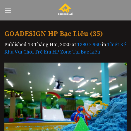
Skip
to
content
GOADESIGN HP Bạc Liêu (35)
Published
13 Tháng Hai, 2020
at
1280 × 960
in
Thiết Kế
Khu Vui Chơi Trẻ Em HP Zone Tại Bạc Liêu