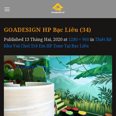
Skip
to
content
GOADESIGN HP Bạc Liêu (34)
Published
13 Tháng Hai, 2020
at
1280 × 960
in
Thiết Kế
Khu Vui Chơi Trẻ Em HP Zone Tại Bạc Liêu