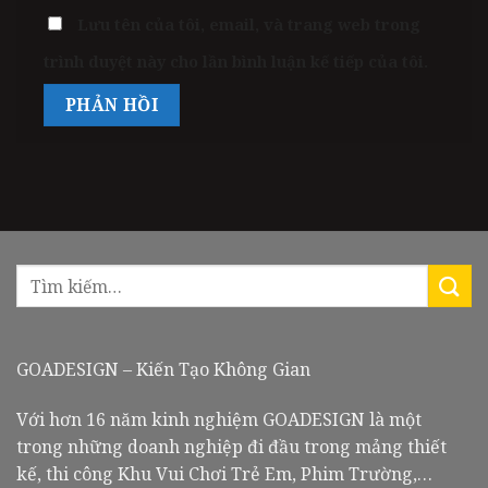
Lưu tên của tôi, email, và trang web trong
trình duyệt này cho lần bình luận kế tiếp của tôi.
GOADESIGN – Kiến Tạo Không Gian
Với hơn 16 năm kinh nghiệm GOADESIGN là một
trong những doanh nghiệp đi đầu trong mảng thiết
kế, thi công Khu Vui Chơi Trẻ Em, Phim Trường,…