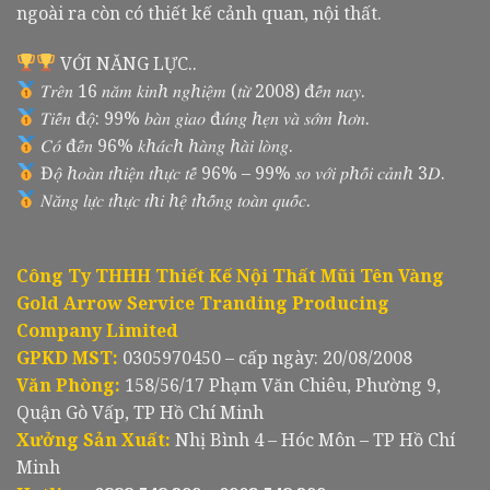
ngoài ra còn có thiết kế cảnh quan, nội thất.
VỚI NĂNG LỰC..
𝑇𝑟𝑒̂𝑛 16 𝑛𝑎̆𝑚 𝑘𝑖𝑛ℎ 𝑛𝑔ℎ𝑖𝑒̣̂𝑚 (𝑡𝑢̛̀ 2008) đ𝑒̂́𝑛 𝑛𝑎𝑦.
𝑇𝑖𝑒̂́𝑛 đ𝑜̣̂: 99% 𝑏𝑎̀𝑛 𝑔𝑖𝑎𝑜 đ𝑢́𝑛𝑔 ℎ𝑒̣𝑛 𝑣𝑎̀ 𝑠𝑜̛́𝑚 ℎ𝑜̛𝑛.
𝐶𝑜́ đ𝑒̂́𝑛 96% 𝑘ℎ𝑎́𝑐ℎ ℎ𝑎̀𝑛𝑔 ℎ𝑎̀𝑖 𝑙𝑜̀𝑛𝑔.
Đ𝑜̣̂ ℎ𝑜𝑎̀𝑛 𝑡ℎ𝑖𝑒̣̂𝑛 𝑡ℎ𝑢̛̣𝑐 𝑡𝑒̂́ 96% – 99% 𝑠𝑜 𝑣𝑜̛́𝑖 𝑝ℎ𝑜̂́𝑖 𝑐𝑎̉𝑛ℎ 3𝐷.
𝑁𝑎̆𝑛𝑔 𝑙𝑢̛̣𝑐 𝑡ℎ𝑢̛̣𝑐 𝑡ℎ𝑖 ℎ𝑒̣̂ 𝑡ℎ𝑜̂́𝑛𝑔 𝑡𝑜𝑎̀𝑛 𝑞𝑢𝑜̂́𝑐.
Công Ty THHH Thiết Kế Nội Thất Mũi Tên Vàng
Gold Arrow Service Tranding Producing
Company Limited
GPKD MST:
0305970450 – cấp ngày: 20/08/2008
Văn Phòng:
158/56/17 Phạm Văn Chiêu, Phường 9,
Quận Gò Vấp, TP Hồ Chí Minh
Xưởng Sản Xuất:
Nhị Bình 4 – Hóc Môn – TP Hồ Chí
Minh