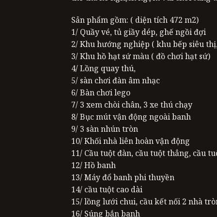
Sản phẩm gồm: ( diện tích 472 m2)
1/ Quầy vé, tủ giầy dép, ghế ngồi đợi
2/ Khu hướng nghiệp ( khu bếp siêu thị,
3/ Khu hồ hạt sứ màu ( đồ chơi hạt sứ)
4/ Lồng quay thú,
5/ sàn chơi đàn âm nhạc
6/ Bàn chơi lego
7/ 3 xem chòi chân, 3 xe thú chạy
8/ Bục mút vận động ngoài banh
9/ 3 sàn nhún tròn
10/ Khối nhà liên hoàn vận động
11/ Cầu tuột đàn, cầu tuột thẳng, cầu t
12/ Hồ banh
13/ Máy đổ banh phi thuyền
14/ cầu tuột cao dài
15/ lồng lưới chui, cầu kết nối 2 nhà trò
16/ Súng bắn banh