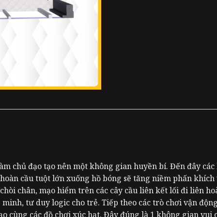
àm chủ đạo tạo nên một không gian huyền bí. Đến đây các b
 hoàn cầu tuột lớn xuống hồ bóng sẽ tăng niềm phấn khích 
hòi chân, mạo hiểm trên các cây cầu liên kết lối đi liên ho
 minh, tư duy logic cho trẻ. Tiếp theo các trò chơi vận động
ạo cùng các đồ chơi xúc hạt. Đây đúng là 1 không gian vui 