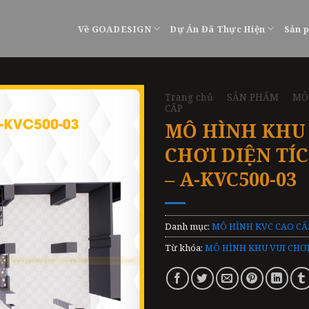
Về GOADESIGN
Dự Án Đã Thực Hiện
Sản 
Trang chủ
/
SẢN PHẨM
/
MÔ
CẤP
MÔ HÌNH KHU
CHƠI DIỆN TÍ
– A-KVC500-03
Danh mục:
MÔ HÌNH KVC CAO CẤ
Từ khóa:
MÔ HÌNH KHU VUI CHƠI