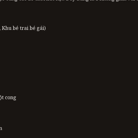
 Khu bé trai bé gái)
uột cong
n