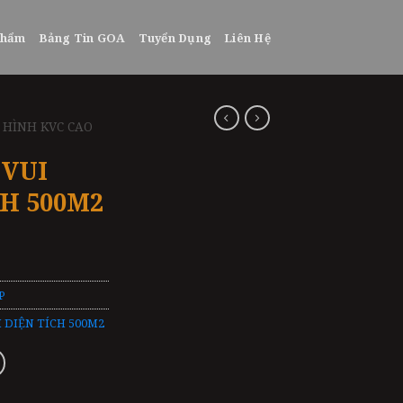
phẩm
Bảng Tin GOA
Tuyển Dụng
Liên Hệ
 HÌNH KVC CAO
 VUI
CH 500M2
P
 DIỆN TÍCH 500M2