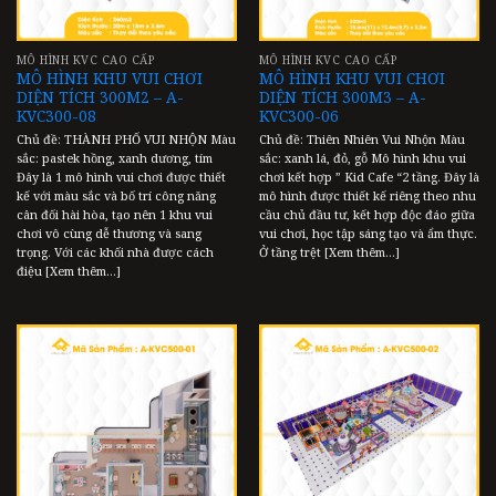
MÔ HÌNH KVC CAO CẤP
MÔ HÌNH KVC CAO CẤP
MÔ HÌNH KHU VUI CHƠI
MÔ HÌNH KHU VUI CHƠI
DIỆN TÍCH 300M2 – A-
DIỆN TÍCH 300M3 – A-
KVC300-08
KVC300-06
Chủ đề: THÀNH PHỐ VUI NHỘN Màu
Chủ đề: Thiên Nhiên Vui Nhộn Màu
sắc: pastek hồng, xanh dương, tím
sắc: xanh lá, đỏ, gỗ Mô hình khu vui
Đây là 1 mô hình vui chơi được thiết
chơi kết hợp ” Kid Cafe “2 tầng. Đây là
kế với màu sắc và bố trí công năng
mô hình được thiết kế riêng theo nhu
cân đối hài hòa, tạo nên 1 khu vui
cầu chủ đầu tư, kết hợp độc đáo giữa
chơi vô cùng dễ thương và sang
vui chơi, học tập sáng tạo và ẩm thực.
trọng. Với các khối nhà được cách
Ở tầng trệt [Xem thêm...]
điệu [Xem thêm...]