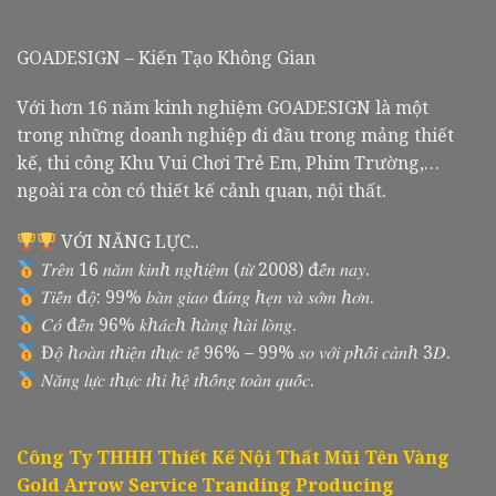
GOADESIGN – Kiến Tạo Không Gian
Với hơn 16 năm kinh nghiệm GOADESIGN là một
trong những doanh nghiệp đi đầu trong mảng thiết
kế, thi công Khu Vui Chơi Trẻ Em, Phim Trường,…
ngoài ra còn có thiết kế cảnh quan, nội thất.
VỚI NĂNG LỰC..
𝑇𝑟𝑒̂𝑛 16 𝑛𝑎̆𝑚 𝑘𝑖𝑛ℎ 𝑛𝑔ℎ𝑖𝑒̣̂𝑚 (𝑡𝑢̛̀ 2008) đ𝑒̂́𝑛 𝑛𝑎𝑦.
𝑇𝑖𝑒̂́𝑛 đ𝑜̣̂: 99% 𝑏𝑎̀𝑛 𝑔𝑖𝑎𝑜 đ𝑢́𝑛𝑔 ℎ𝑒̣𝑛 𝑣𝑎̀ 𝑠𝑜̛́𝑚 ℎ𝑜̛𝑛.
𝐶𝑜́ đ𝑒̂́𝑛 96% 𝑘ℎ𝑎́𝑐ℎ ℎ𝑎̀𝑛𝑔 ℎ𝑎̀𝑖 𝑙𝑜̀𝑛𝑔.
Đ𝑜̣̂ ℎ𝑜𝑎̀𝑛 𝑡ℎ𝑖𝑒̣̂𝑛 𝑡ℎ𝑢̛̣𝑐 𝑡𝑒̂́ 96% – 99% 𝑠𝑜 𝑣𝑜̛́𝑖 𝑝ℎ𝑜̂́𝑖 𝑐𝑎̉𝑛ℎ 3𝐷.
𝑁𝑎̆𝑛𝑔 𝑙𝑢̛̣𝑐 𝑡ℎ𝑢̛̣𝑐 𝑡ℎ𝑖 ℎ𝑒̣̂ 𝑡ℎ𝑜̂́𝑛𝑔 𝑡𝑜𝑎̀𝑛 𝑞𝑢𝑜̂́𝑐.
Công Ty THHH Thiết Kế Nội Thất Mũi Tên Vàng
Gold Arrow Service Tranding Producing