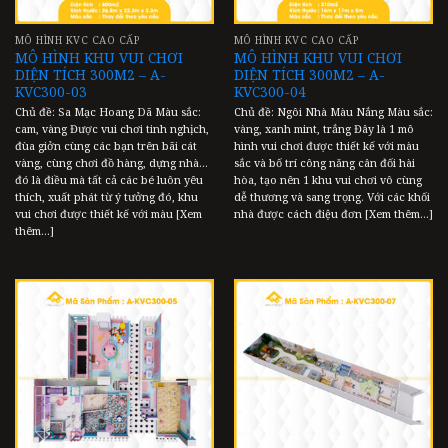
MÔ HÌNH KVC CAO CẤP
MÔ HÌNH KVC CAO CẤP
MÔ HÌNH KHU VUI CHƠI
MÔ HÌNH KHU VUI CHƠI
DIỆN TÍCH 300M2 – A-
DIỆN TÍCH 300M2 – A-
KVC300-03
KVC300-04
Chủ đề: Sa Mạc Hoang Dã Màu sắc:
Chủ đề: Ngôi Nhà Màu Nắng Màu sắc:
cam, vàng Được vui chơi tinh nghịch,
vàng, xanh mint, trắng Đây là 1 mô
đùa giởn cùng các bạn trên bãi cát
hình vui chơi được thiết kế với màu
vàng, cùng chơi đồ hàng, dựng nhà…
sắc và bố trí công năng cân đối hài
đó là điều mà tất cả các bé luôn yêu
hòa, tạo nên 1 khu vui chơi vô cùng
thích, xuất phát từ ý tưởng đó, khu
dễ thương và sang trọng. Với các khối
vui chơi được thiết kế với màu [Xem
nhà được cách điệu đơn [Xem thêm...]
thêm...]