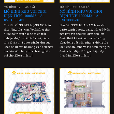
MÔ HÌNH KVC CAO CẤP
MÔ HÌNH KVC CAO CẤP
MÔ HÌNH KHU VUI CHƠI
MÔ HÌNH KHU VUI CHƠI
DIỆN TÍCH 1000M2 – A-
DIỆN TÍCH 1000M2 – A-
KVC1000-01
KVC1000-02
Chủ đề: VÙNG ĐÁT MỘNG MƠ Màu
Chủ đề: NGÔI NHÀ NẤM Màu sắc:
sắc: hồng, tím , cam Với không gian
pastel xanh dương, vàng, trắng Đây là
được bố trí trãi dài bé sẽ có trải
một khu vui chơi với diện tích lớn
nghiệm được nhiều trò chơi, cũng
được thiết kế với màu sắc vô cùng
như khám phá được nhiều khu vực
sống động bắt mắt, nhưng không lòe
khác nhau, với hồ bóng và hồ sứ màu
loẹt, các khu nhà và mô hình trang trí
cực lớn giúp tăng thêm trải nghiệm
được cách điệu đơn giản hiện đại
vui chơi [Xem thêm...]
theo hình [Xem thêm...]