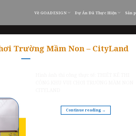
Về GOADESIGN
Dự Án Đã Thực Hiện
Sản 
Chơi Trường Mầm Non – CityLand
Hình ảnh thi công thực tế: THIẾT KẾ THI
CÔNG KHU VUI CHƠI TRƯỜNG MẦM NON
CITYLAND
Continue reading
→