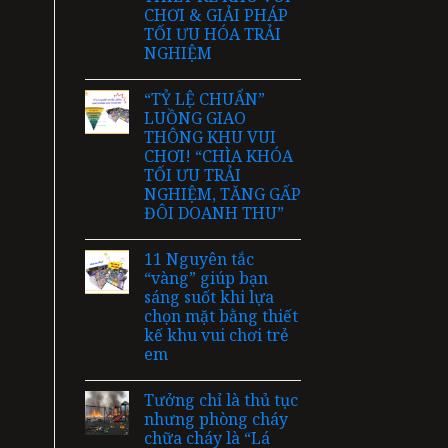
CHƠI & GIẢI PHÁP
TỐI ƯU HÓA TRẢI
NGHIỆM
“TỶ LỆ CHUẨN”
LUỒNG GIAO
THÔNG KHU VUI
CHƠI! “CHÌA KHÓA
TỐI ƯU TRẢI
NGHIỆM, TĂNG GẤP
ĐÔI DOANH THU”
11 Nguyên tắc
“vàng” giúp bạn
sáng suốt khi lựa
chọn mặt bằng thiết
kế khu vui chơi trẻ
em
Tưởng chỉ là thủ tục
nhưng phòng cháy
chữa cháy là “Lá