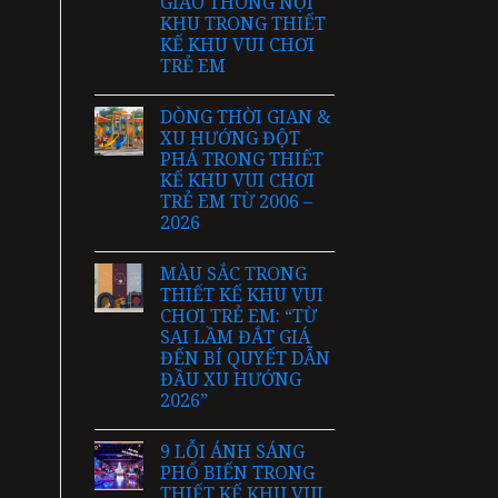
GIAO THÔNG NỘI
KHU TRONG THIẾT
KẾ KHU VUI CHƠI
TRẺ EM
DÒNG THỜI GIAN &
XU HƯỚNG ĐỘT
PHÁ TRONG THIẾT
KẾ KHU VUI CHƠI
TRẺ EM TỪ 2006 –
2026
MÀU SẮC TRONG
THIẾT KẾ KHU VUI
CHƠI TRẺ EM: “TỪ
SAI LẦM ĐẮT GIÁ
ĐẾN BÍ QUYẾT DẪN
ĐẦU XU HƯỚNG
2026”
9 LỖI ÁNH SÁNG
PHỔ BIẾN TRONG
THIẾT KẾ KHU VUI