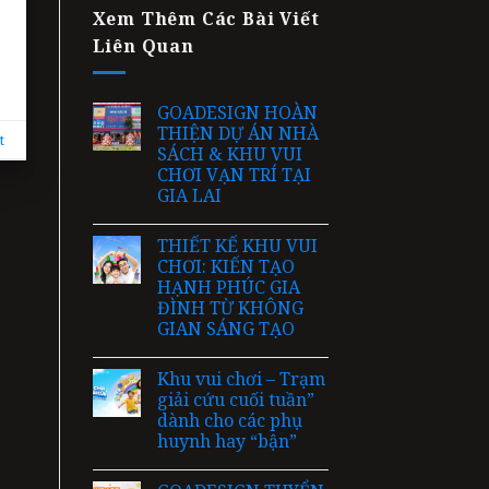
Xem Thêm Các Bài Viết
Liên Quan
GOADESIGN HOÀN
THIỆN DỰ ÁN NHÀ
t
SÁCH & KHU VUI
CHƠI VẠN TRÍ TẠI
GIA LAI
THIẾT KẾ KHU VUI
CHƠI: KIẾN TẠO
HẠNH PHÚC GIA
ĐÌNH TỪ KHÔNG
GIAN SÁNG TẠO
Khu vui chơi – Trạm
giải cứu cuối tuần”
dành cho các phụ
huynh hay “bận”