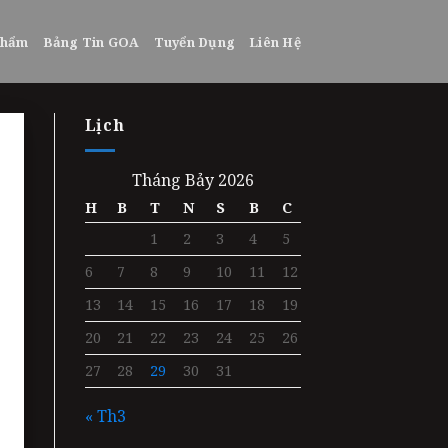
phẩm
Bảng Tin GOA
Tuyển Dụng
Liên Hệ
Lịch
Tháng Bảy 2026
H
B
T
N
S
B
C
1
2
3
4
5
6
7
8
9
10
11
12
13
14
15
16
17
18
19
20
21
22
23
24
25
26
27
28
29
30
31
« Th3