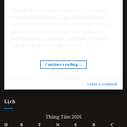
Công ty thiết kế Goadesign là đơn vị chuyên
thiết kế căn tin trường học, thi công khu vui
chơi giải trí trẻ em, khu vui chơi trong nhà và
ngoài trời. Phù hợp với mọi mức ngân sách.
Miễn phí đo đạc khảo sát, miễn phí tư vấn và
thiết kế 2D, miễn phí [Xem thêm…]
Continue reading
→
Leave a comment
Lịch
Tháng Tám 2026
H
B
T
N
S
B
C