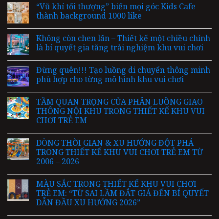
“Vũ khí tối thượng” biến mọi góc Kids Cafe
thành background 1000 like
Không còn chen lấn – Thiết kế một chiều chính
là bí quyết gia tăng trải nghiệm khu vui chơi
Đừng quên!!! Tạo luồng di chuyển thông minh
phù hợp cho từng mô hình khu vui chơi
TẦM QUAN TRỌNG CỦA PHÂN LUỒNG GIAO
THÔNG NỘI KHU TRONG THIẾT KẾ KHU VUI
CHƠI TRẺ EM
DÒNG THỜI GIAN & XU HƯỚNG ĐỘT PHÁ
TRONG THIẾT KẾ KHU VUI CHƠI TRẺ EM TỪ
2006 – 2026
MÀU SẮC TRONG THIẾT KẾ KHU VUI CHƠI
TRẺ EM: “TỪ SAI LẦM ĐẮT GIÁ ĐẾN BÍ QUYẾT
DẪN ĐẦU XU HƯỚNG 2026”