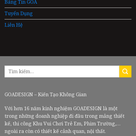
Bảng Tin GOA
Tuyển Dụng
Liên Hệ
GOADESIGN – Kiến Tạo Không Gian
Với hơn 16 năm kinh nghiệm GOADESIGN là một
trong những doanh nghiệp đi đầu trong mảng thiết
kế, thi công Khu Vui Chơi Trẻ Em, Phim Trường,…
ngoài ra còn có thiết kế cảnh quan, nội thất.