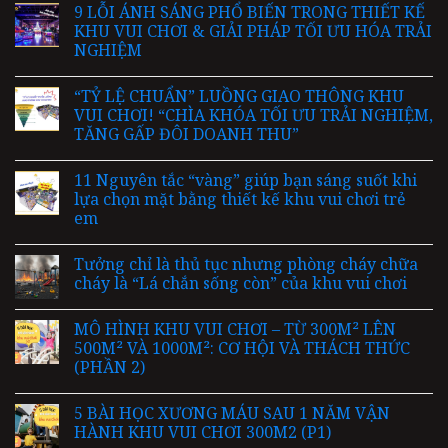
9 LỖI ÁNH SÁNG PHỔ BIẾN TRONG THIẾT KẾ
KHU VUI CHƠI & GIẢI PHÁP TỐI ƯU HÓA TRẢI
NGHIỆM
“TỶ LỆ CHUẨN” LUỒNG GIAO THÔNG KHU
VUI CHƠI! “CHÌA KHÓA TỐI ƯU TRẢI NGHIỆM,
TĂNG GẤP ĐÔI DOANH THU”
11 Nguyên tắc “vàng” giúp bạn sáng suốt khi
lựa chọn mặt bằng thiết kế khu vui chơi trẻ
em
Tưởng chỉ là thủ tục nhưng phòng cháy chữa
cháy là “Lá chắn sống còn” của khu vui chơi
MÔ HÌNH KHU VUI CHƠI – TỪ 300M² LÊN
500M² VÀ 1000M²: CƠ HỘI VÀ THÁCH THỨC
(PHẦN 2)
5 BÀI HỌC XƯƠNG MÁU SAU 1 NĂM VẬN
HÀNH KHU VUI CHƠI 300M2 (P1)