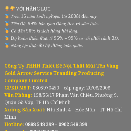
VỚI NĂNG LỰC..
𝑇𝑟𝑒̂𝑛 16 𝑛𝑎̆𝑚 𝑘𝑖𝑛ℎ 𝑛𝑔ℎ𝑖𝑒̣̂𝑚 (𝑡𝑢̛̀ 2008) đ𝑒̂́𝑛 𝑛𝑎𝑦.
𝑇𝑖𝑒̂́𝑛 đ𝑜̣̂: 99% 𝑏𝑎̀𝑛 𝑔𝑖𝑎𝑜 đ𝑢́𝑛𝑔 ℎ𝑒̣𝑛 𝑣𝑎̀ 𝑠𝑜̛́𝑚 ℎ𝑜̛𝑛.
𝐶𝑜́ đ𝑒̂́𝑛 96% 𝑘ℎ𝑎́𝑐ℎ ℎ𝑎̀𝑛𝑔 ℎ𝑎̀𝑖 𝑙𝑜̀𝑛𝑔.
Đ𝑜̣̂ ℎ𝑜𝑎̀𝑛 𝑡ℎ𝑖𝑒̣̂𝑛 𝑡ℎ𝑢̛̣𝑐 𝑡𝑒̂́ 96% – 99% 𝑠𝑜 𝑣𝑜̛́𝑖 𝑝ℎ𝑜̂́𝑖 𝑐𝑎̉𝑛ℎ 3𝐷.
𝑁𝑎̆𝑛𝑔 𝑙𝑢̛̣𝑐 𝑡ℎ𝑢̛̣𝑐 𝑡ℎ𝑖 ℎ𝑒̣̂ 𝑡ℎ𝑜̂́𝑛𝑔 𝑡𝑜𝑎̀𝑛 𝑞𝑢𝑜̂́𝑐.
Công Ty THHH Thiết Kế Nội Thất Mũi Tên Vàng
Gold Arrow Service Tranding Producing
Company Limited
GPKD MST:
0305970450 – cấp ngày: 20/08/2008
Văn Phòng:
158/56/17 Phạm Văn Chiêu, Phường 9,
Quận Gò Vấp, TP Hồ Chí Minh
Xưởng Sản Xuất:
Nhị Bình 4 – Hóc Môn – TP Hồ Chí
Minh
Hotline:
0888 548 399 – 0902 548 399