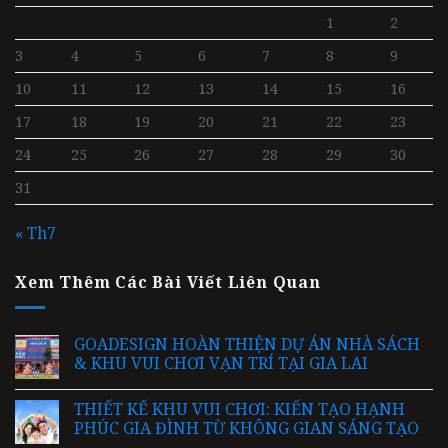
1
2
3
4
5
6
7
8
9
10
11
12
13
14
15
16
17
18
19
20
21
22
23
24
25
26
27
28
29
30
31
« Th7
Xem Thêm Các Bài Viết Liên Quan
GOADESIGN HOÀN THIỆN DỰ ÁN NHÀ SÁCH
& KHU VUI CHƠI VẠN TRÍ TẠI GIA LAI
THIẾT KẾ KHU VUI CHƠI: KIẾN TẠO HẠNH
PHÚC GIA ĐÌNH TỪ KHÔNG GIAN SÁNG TẠO