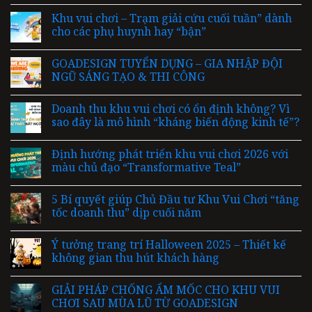
Khu vui chơi – Trạm giải cứu cuối tuần” dành
cho các phụ huynh hay “bận”
GOADESIGN TUYỂN DỤNG – GIA NHẬP ĐỘI
NGŨ SÁNG TẠO & THI CÔNG
Doanh thu khu vui chơi có ổn định không? Vì
sao đây là mô hình “kháng biến động kinh tế”?
Định hướng phát triển khu vui chơi 2026 với
màu chủ đạo “Transformative Teal”
5 Bí quyết giúp Chủ Đầu tư Khu Vui Chơi “tăng
tốc doanh thu” dịp cuối năm
Ý tưởng trang trí Halloween 2025 – Thiết kế
không gian thu hút khách hàng
GIẢI PHÁP CHỐNG ẨM MỐC CHO KHU VUI
CHƠI SAU MÙA LŨ TỪ GOADESIGN