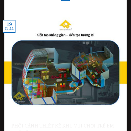
19
Th11
PHỐI CẢNH THIẾT KẾ KHU VUI CHƠI TRẺ EM