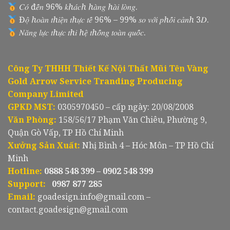
𝐶𝑜́ đ𝑒̂́𝑛 96% 𝑘ℎ𝑎́𝑐ℎ ℎ𝑎̀𝑛𝑔 ℎ𝑎̀𝑖 𝑙𝑜̀𝑛𝑔.
Đ𝑜̣̂ ℎ𝑜𝑎̀𝑛 𝑡ℎ𝑖𝑒̣̂𝑛 𝑡ℎ𝑢̛̣𝑐 𝑡𝑒̂́ 96% – 99% 𝑠𝑜 𝑣𝑜̛́𝑖 𝑝ℎ𝑜̂́𝑖 𝑐𝑎̉𝑛ℎ 3𝐷.
𝑁𝑎̆𝑛𝑔 𝑙𝑢̛̣𝑐 𝑡ℎ𝑢̛̣𝑐 𝑡ℎ𝑖 ℎ𝑒̣̂ 𝑡ℎ𝑜̂́𝑛𝑔 𝑡𝑜𝑎̀𝑛 𝑞𝑢𝑜̂́𝑐.
Công Ty THHH Thiết Kế Nội Thất Mũi Tên Vàng
Gold Arrow Service Tranding Producing
Company Limited
GPKD MST:
0305970450 – cấp ngày: 20/08/2008
Văn Phòng:
158/56/17 Phạm Văn Chiêu, Phường 9,
Quận Gò Vấp, TP Hồ Chí Minh
Xưởng Sản Xuất:
Nhị Bình 4 – Hóc Môn – TP Hồ Chí
Minh
Hotline:
0888 548 399 – 0902 548 399
Support:
0987 877 285
Email:
goadesign.info@gmail.com –
contact.goadesign@gmail.com