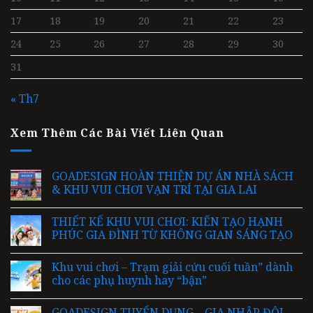
17
18
19
20
21
22
23
24
25
26
27
28
29
30
31
« Th7
Xem Thêm Các Bài Viết Liên Quan
GOADESIGN HOÀN THIỆN DỰ ÁN NHÀ SÁCH
& KHU VUI CHƠI VẠN TRÍ TẠI GIA LAI
THIẾT KẾ KHU VUI CHƠI: KIẾN TẠO HẠNH
PHÚC GIA ĐÌNH TỪ KHÔNG GIAN SÁNG TẠO
Khu vui chơi – Trạm giải cứu cuối tuần” dành
cho các phụ huynh hay “bận”
GOADESIGN TUYỂN DỤNG – GIA NHẬP ĐỘI