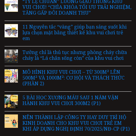
“TỶ LỆ CHUẨN” LUỒNG GIAO THÔNG KHU
VUI CHƠI! “CHÌA KHÓA TỐI ƯU TRẢI NGHIỆM,
TĂNG GẤP ĐÔI DOANH THU”
11 Nguyên tắc “vàng” giúp bạn sáng suốt khi
lựa chọn mặt bằng thiết kế khu vui chơi trẻ
em
Tưởng chỉ là thủ tục nhưng phòng cháy chữa
cháy là “Lá chắn sống còn” của khu vui chơi
MÔ HÌNH KHU VUI CHƠI – TỪ 300M² LÊN
500M² VÀ 1000M²: CƠ HỘI VÀ THÁCH THỨC
(PHẦN 2)
5 BÀI HỌC XƯƠNG MÁU SAU 1 NĂM VẬN
HÀNH KHU VUI CHƠI 300M2 (P1)
NÊN THÀNH LẬP CÔNG TY HAY DUY TRÌ HỘ
KINH DOANH CHO KHU VUI CHƠI TRẺ EM
KHI ÁP DỤNG NGHỊ ĐỊNH 70/2025/NĐ-CP (P1)