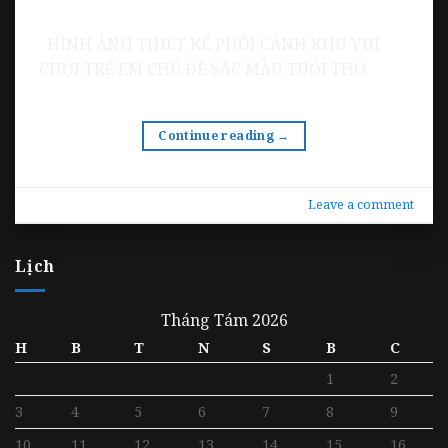
HÌNH ẢNH THIẾT KẾ PHỐI CẢNH KHU VUI
CHƠI TRẺ EM CHỦ ĐỀ SẮC MÀU TUỔI THƠ
Continue reading
→
Leave a comment
Lịch
Tháng Tám 2026
H
B
T
N
S
B
C
1
2
3
4
5
6
7
8
9
10
11
12
13
14
15
16