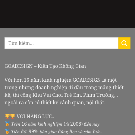
GOADESIGN – Kiến Tạo Không Gian
Với hơn 16 năm kinh nghiệm GOADESIGN là một
trong những doanh nghiệp đi đầu trong mảng thiết
kế, thi công Khu Vui Chơi Trẻ Em, Phim Trường,…
ngoài ra còn có thiết kế cảnh quan, nội thất.
VỚI NĂNG LỰC..
𝑇𝑟𝑒̂𝑛 16 𝑛𝑎̆𝑚 𝑘𝑖𝑛ℎ 𝑛𝑔ℎ𝑖𝑒̣̂𝑚 (𝑡𝑢̛̀ 2008) đ𝑒̂́𝑛 𝑛𝑎𝑦.
𝑇𝑖𝑒̂́𝑛 đ𝑜̣̂: 99% 𝑏𝑎̀𝑛 𝑔𝑖𝑎𝑜 đ𝑢́𝑛𝑔 ℎ𝑒̣𝑛 𝑣𝑎̀ 𝑠𝑜̛́𝑚 ℎ𝑜̛𝑛.