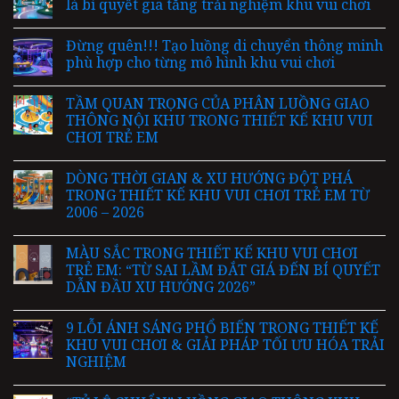
là bí quyết gia tăng trải nghiệm khu vui chơi
Đừng quên!!! Tạo luồng di chuyển thông minh
phù hợp cho từng mô hình khu vui chơi
TẦM QUAN TRỌNG CỦA PHÂN LUỒNG GIAO
THÔNG NỘI KHU TRONG THIẾT KẾ KHU VUI
CHƠI TRẺ EM
DÒNG THỜI GIAN & XU HƯỚNG ĐỘT PHÁ
TRONG THIẾT KẾ KHU VUI CHƠI TRẺ EM TỪ
2006 – 2026
MÀU SẮC TRONG THIẾT KẾ KHU VUI CHƠI
TRẺ EM: “TỪ SAI LẦM ĐẮT GIÁ ĐẾN BÍ QUYẾT
DẪN ĐẦU XU HƯỚNG 2026”
9 LỖI ÁNH SÁNG PHỔ BIẾN TRONG THIẾT KẾ
KHU VUI CHƠI & GIẢI PHÁP TỐI ƯU HÓA TRẢI
NGHIỆM