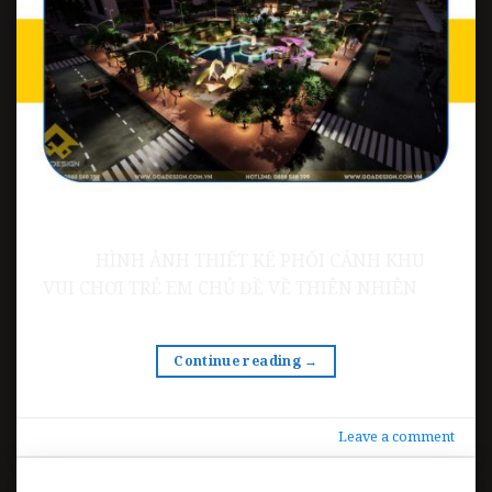
HÌNH ẢNH THIẾT KẾ PHỐI CẢNH KHU
VUI CHƠI TRẺ EM CHỦ ĐỀ VỀ THIÊN NHIÊN
Continue reading
→
Leave a comment