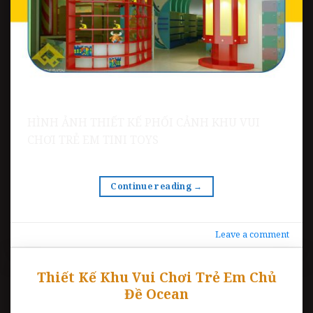
HÌNH ẢNH THIẾT KẾ PHỐI CẢNH KHU VUI
CHƠI TRẺ EM TINI TOYS
Continue reading
→
Leave a comment
Thiết Kế Khu Vui Chơi Trẻ Em Chủ
Đề Ocean