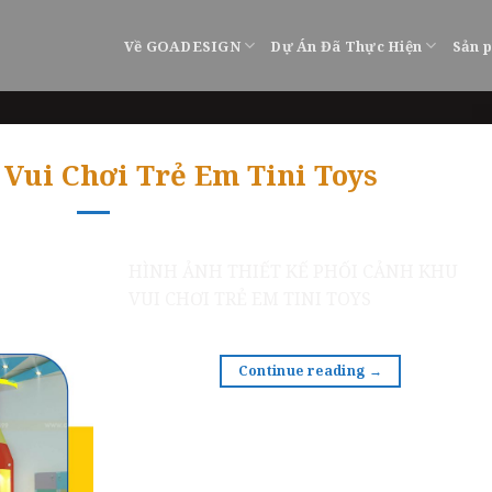
Về GOADESIGN
Dự Án Đã Thực Hiện
Sản 
 Vui Chơi Trẻ Em Tini Toys
HÌNH ẢNH THIẾT KẾ PHỐI CẢNH KHU
VUI CHƠI TRẺ EM TINI TOYS
Continue reading
→