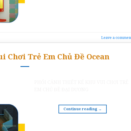
Leave a commen
ui Chơi Trẻ Em Chủ Đề Ocean
PHỐI CẢNH THIẾT KẾ KHU VUI CHƠI TRẺ
EM CHỦ ĐỀ ĐẠI DƯƠNG
Continue reading
→