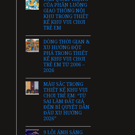
CỦA PHÂN LUỒNG
GIAO THÔNG NỘI
KHU TRONG THIẾT
KẾ KHU VUI CHƠI
TRẺ EM
DÒNG THỜI GIAN &
XU HƯỚNG ĐỘT
PHÁ TRONG THIẾT
KẾ KHU VUI CHƠI
TRẺ EM TỪ 2006 –
2026
MÀU SẮC TRONG
THIẾT KẾ KHU VUI
CHƠI TRẺ EM: “TỪ
SAI LẦM ĐẮT GIÁ
ĐẾN BÍ QUYẾT DẪN
ĐẦU XU HƯỚNG
2026”
9 LỖI ÁNH SÁNG