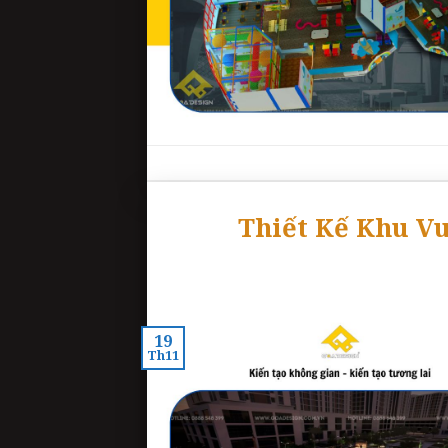
Thiết Kế Khu V
19
Th11