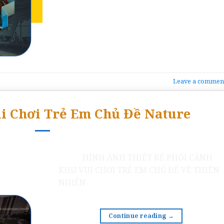
Leave a commen
ui Chơi Trẻ Em Chủ Đề Nature
HÌNH ẢNH THIẾT KẾ PHỐI CẢNH
KHU VUI CHƠI TRẺ EM CHỦ ĐỀ VỀ THIÊN
NHIÊN
Continue reading
→