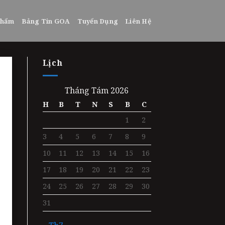
phẩm
Bảng Tin GOA
Tuyển Dụng
Liên Hệ
Lịch
Tháng Tám 2026
H
B
T
N
S
B
C
1
2
3
4
5
6
7
8
9
10
11
12
13
14
15
16
17
18
19
20
21
22
23
24
25
26
27
28
29
30
31