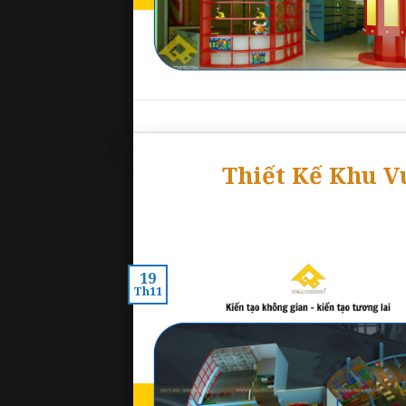
Thiết Kế Khu V
19
Th11