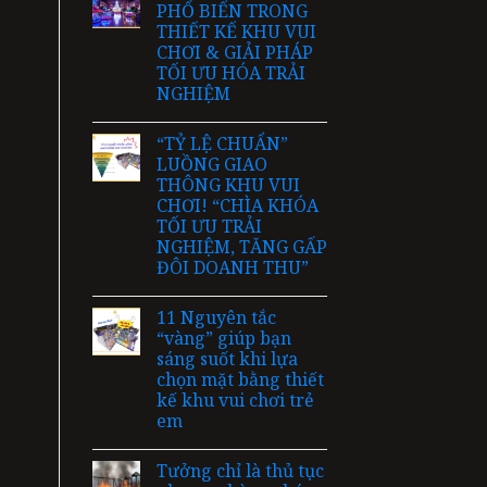
PHỔ BIẾN TRONG
THIẾT KẾ KHU VUI
CHƠI & GIẢI PHÁP
TỐI ƯU HÓA TRẢI
NGHIỆM
“TỶ LỆ CHUẨN”
LUỒNG GIAO
THÔNG KHU VUI
CHƠI! “CHÌA KHÓA
TỐI ƯU TRẢI
NGHIỆM, TĂNG GẤP
ĐÔI DOANH THU”
11 Nguyên tắc
“vàng” giúp bạn
sáng suốt khi lựa
chọn mặt bằng thiết
kế khu vui chơi trẻ
em
Tưởng chỉ là thủ tục