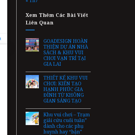
« Th7
Xem Thêm Các Bài Viết
Liên Quan
t
GOADESIGN HOÀN
THIỆN DỰ ÁN NHÀ
SÁCH & KHU VUI
CHƠI VẠN TRÍ TẠI
GIA LAI
THIẾT KẾ KHU VUI
CHƠI: KIẾN TẠO
HẠNH PHÚC GIA
ĐÌNH TỪ KHÔNG
GIAN SÁNG TẠO
Khu vui chơi – Trạm
giải cứu cuối tuần”
dành cho các phụ
huynh hay “bận”