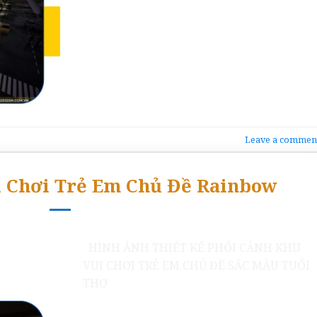
Leave a commen
i Chơi Trẻ Em Chủ Đề Rainbow
HÌNH ẢNH THIẾT KẾ PHỐI CẢNH KHU
VUI CHƠI TRẺ EM CHỦ ĐỀ SẮC MÀU TUỔI
THƠ