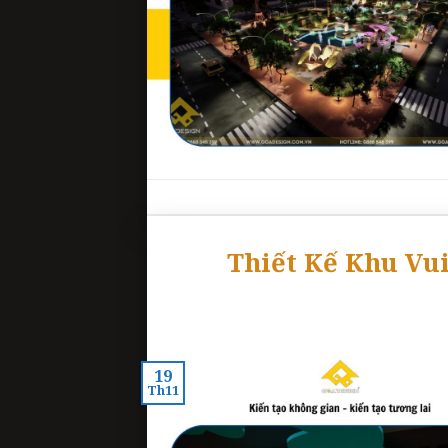
Thiết Kế Khu Vu
19
Th11