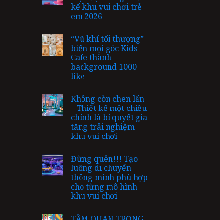
kế khu vui chơi trẻ
em 2026
“Vũ khí tối thượng”
biến mọi góc Kids
Cafe thành
background 1000
like
Không còn chen lấn
– Thiết kế một chiều
chính là bí quyết gia
tăng trải nghiệm
khu vui chơi
Đừng quên!!! Tạo
luồng di chuyển
thông minh phù hợp
cho từng mô hình
khu vui chơi
TẦM QUAN TRỌNG