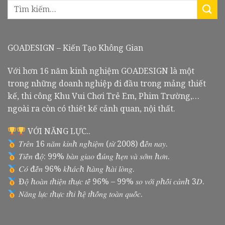
GOADESIGN – Kiến Tạo Không Gian
Với hơn 16 năm kinh nghiệm GOADESIGN là một
trong những doanh nghiệp đi đầu trong mảng thiết
kế, thi công Khu Vui Chơi Trẻ Em, Phim Trường,…
ngoài ra còn có thiết kế cảnh quan, nội thất.
VỚI NĂNG LỰC..
𝑇𝑟𝑒̂𝑛 16 𝑛𝑎̆𝑚 𝑘𝑖𝑛ℎ 𝑛𝑔ℎ𝑖𝑒̣̂𝑚 (𝑡𝑢̛̀ 2008) đ𝑒̂́𝑛 𝑛𝑎𝑦.
𝑇𝑖𝑒̂́𝑛 đ𝑜̣̂: 99% 𝑏𝑎̀𝑛 𝑔𝑖𝑎𝑜 đ𝑢́𝑛𝑔 ℎ𝑒̣𝑛 𝑣𝑎̀ 𝑠𝑜̛́𝑚 ℎ𝑜̛𝑛.
𝐶𝑜́ đ𝑒̂́𝑛 96% 𝑘ℎ𝑎́𝑐ℎ ℎ𝑎̀𝑛𝑔 ℎ𝑎̀𝑖 𝑙𝑜̀𝑛𝑔.
Đ𝑜̣̂ ℎ𝑜𝑎̀𝑛 𝑡ℎ𝑖𝑒̣̂𝑛 𝑡ℎ𝑢̛̣𝑐 𝑡𝑒̂́ 96% – 99% 𝑠𝑜 𝑣𝑜̛́𝑖 𝑝ℎ𝑜̂́𝑖 𝑐𝑎̉𝑛ℎ 3𝐷.
𝑁𝑎̆𝑛𝑔 𝑙𝑢̛̣𝑐 𝑡ℎ𝑢̛̣𝑐 𝑡ℎ𝑖 ℎ𝑒̣̂ 𝑡ℎ𝑜̂́𝑛𝑔 𝑡𝑜𝑎̀𝑛 𝑞𝑢𝑜̂́𝑐.