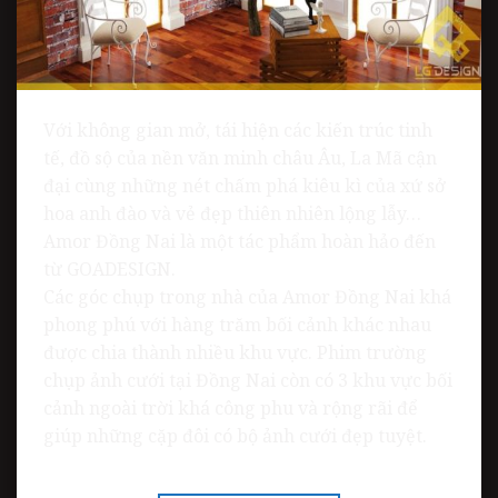
Với không gian mở, tái hiện các kiến trúc tinh
tế, đồ sộ của nền văn minh châu Âu, La Mã cận
đại cùng những nét chấm phá kiêu kì của xứ sở
hoa anh đào và vẻ đẹp thiên nhiên lộng lẫy…
Amor Đồng Nai là một tác phẩm hoàn hảo đến
từ GOADESIGN.
Các góc chụp trong nhà của Amor Đồng Nai khá
phong phú với hàng trăm bối cảnh khác nhau
được chia thành nhiều khu vực. Phim trường
chụp ảnh cưới tại Đồng Nai còn có 3 khu vực bối
cảnh ngoài trời khá công phu và rộng rãi để
giúp những cặp đôi có bộ ảnh cưới đẹp tuyệt.