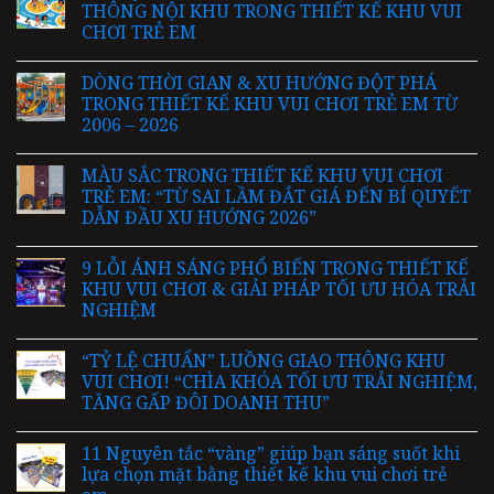
THÔNG NỘI KHU TRONG THIẾT KẾ KHU VUI
CHƠI TRẺ EM
DÒNG THỜI GIAN & XU HƯỚNG ĐỘT PHÁ
TRONG THIẾT KẾ KHU VUI CHƠI TRẺ EM TỪ
2006 – 2026
MÀU SẮC TRONG THIẾT KẾ KHU VUI CHƠI
TRẺ EM: “TỪ SAI LẦM ĐẮT GIÁ ĐẾN BÍ QUYẾT
DẪN ĐẦU XU HƯỚNG 2026”
9 LỖI ÁNH SÁNG PHỔ BIẾN TRONG THIẾT KẾ
KHU VUI CHƠI & GIẢI PHÁP TỐI ƯU HÓA TRẢI
NGHIỆM
“TỶ LỆ CHUẨN” LUỒNG GIAO THÔNG KHU
VUI CHƠI! “CHÌA KHÓA TỐI ƯU TRẢI NGHIỆM,
TĂNG GẤP ĐÔI DOANH THU”
11 Nguyên tắc “vàng” giúp bạn sáng suốt khi
lựa chọn mặt bằng thiết kế khu vui chơi trẻ