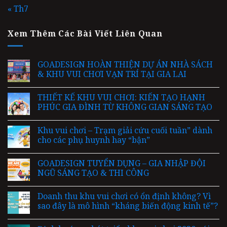
« Th7
Xem Thêm Các Bài Viết Liên Quan
GOADESIGN HOÀN THIỆN DỰ ÁN NHÀ SÁCH
& KHU VUI CHƠI VẠN TRÍ TẠI GIA LAI
THIẾT KẾ KHU VUI CHƠI: KIẾN TẠO HẠNH
PHÚC GIA ĐÌNH TỪ KHÔNG GIAN SÁNG TẠO
Khu vui chơi – Trạm giải cứu cuối tuần” dành
cho các phụ huynh hay “bận”
GOADESIGN TUYỂN DỤNG – GIA NHẬP ĐỘI
NGŨ SÁNG TẠO & THI CÔNG
Doanh thu khu vui chơi có ổn định không? Vì
sao đây là mô hình “kháng biến động kinh tế”?