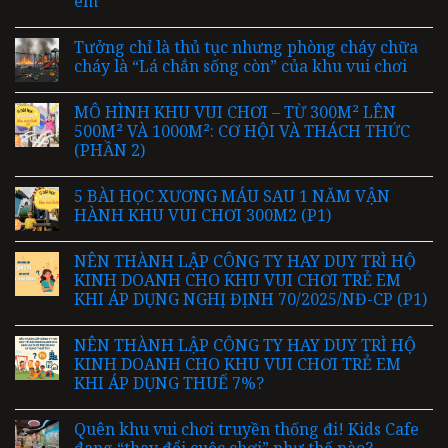
em
Tưởng chỉ là thủ tục nhưng phòng cháy chữa
cháy là “Lá chắn sống còn” của khu vui chơi
MÔ HÌNH KHU VUI CHƠI – TỪ 300M² LÊN
500M² VÀ 1000M²: CƠ HỘI VÀ THÁCH THỨC
(PHẦN 2)
5 BÀI HỌC XƯƠNG MÁU SAU 1 NĂM VẬN
HÀNH KHU VUI CHƠI 300M2 (P1)
NÊN THÀNH LẬP CÔNG TY HAY DUY TRÌ HỘ
KINH DOANH CHO KHU VUI CHƠI TRẺ EM
KHI ÁP DỤNG NGHỊ ĐỊNH 70/2025/NĐ-CP (P1)
NÊN THÀNH LẬP CÔNG TY HAY DUY TRÌ HỘ
KINH DOANH CHO KHU VUI CHƠI TRẺ EM
KHI ÁP DỤNG THUẾ 7%?
Quên khu vui chơi truyền thống đi! Kids Cafe