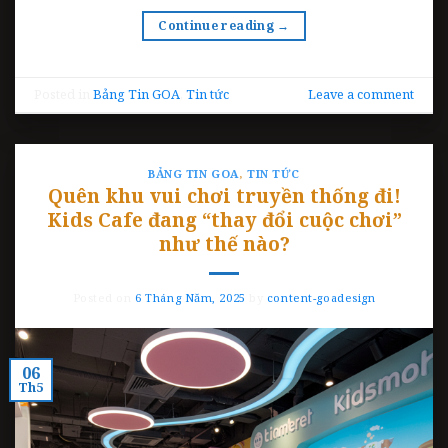
Continue reading
→
Posted in
Bảng Tin GOA
,
Tin tức
Leave a comment
BẢNG TIN GOA
,
TIN TỨC
Quên khu vui chơi truyền thống đi!
Kids Cafe đang “thay đổi cuộc chơi”
như thế nào?
Posted on
6 Tháng Năm, 2025
by
content-goadesign
06
Th5