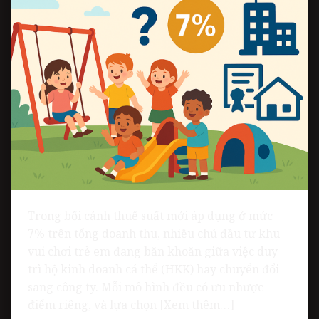
Trong bối cảnh thuế suất mới áp dụng ở mức
7% trên tổng doanh thu, nhiều chủ đầu tư khu
vui chơi trẻ em đang băn khoăn giữa việc duy
trì hộ kinh doanh cá thể (HKK) hay chuyển đổi
sang công ty. Mỗi mô hình đều có ưu nhược
điểm riêng, và lựa chọn [Xem thêm…]