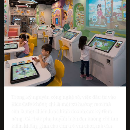
Trong kỷ nguyên công nghệ số, việc đầu tư vào
Kids Cafe không chỉ là một xu hướng mới mà
còn là một chiến lược kinh doanh cực kỳ tiềm
năng. Các bậc phụ huynh hiện đại không chỉ tìm
kiếm không gian cho con trẻ vui chơi, mà còn