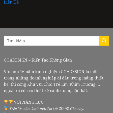
Liên Hệ
GOADESIGN – Kiến Tạo Không Gian
Với hơn 16 năm kinh nghiệm GOADESIGN là một
trong những doanh nghiệp đi đầu trong mảng thiết
kế, thi công Khu Vui Chơi Trẻ Em, Phim Trường,…
ngoài ra còn có thiết kế cảnh quan, nội thất.
VỚI NĂNG LỰC..
𝑇𝑟𝑒̂𝑛 16 𝑛𝑎̆𝑚 𝑘𝑖𝑛ℎ 𝑛𝑔ℎ𝑖𝑒̣̂𝑚 (𝑡𝑢̛̀ 2008) đ𝑒̂́𝑛 𝑛𝑎𝑦.