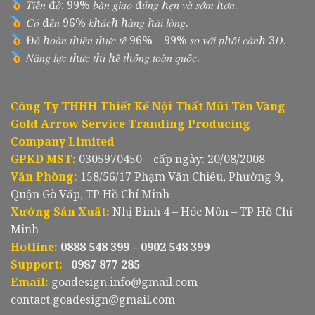
𝑇𝑖𝑒̂́𝑛 đ𝑜̣̂: 99% 𝑏𝑎̀𝑛 𝑔𝑖𝑎𝑜 đ𝑢́𝑛𝑔 ℎ𝑒̣𝑛 𝑣𝑎̀ 𝑠𝑜̛́𝑚 ℎ𝑜̛𝑛.
𝐶𝑜́ đ𝑒̂́𝑛 96% 𝑘ℎ𝑎́𝑐ℎ ℎ𝑎̀𝑛𝑔 ℎ𝑎̀𝑖 𝑙𝑜̀𝑛𝑔.
Đ𝑜̣̂ ℎ𝑜𝑎̀𝑛 𝑡ℎ𝑖𝑒̣̂𝑛 𝑡ℎ𝑢̛̣𝑐 𝑡𝑒̂́ 96% – 99% 𝑠𝑜 𝑣𝑜̛́𝑖 𝑝ℎ𝑜̂́𝑖 𝑐𝑎̉𝑛ℎ 3𝐷.
𝑁𝑎̆𝑛𝑔 𝑙𝑢̛̣𝑐 𝑡ℎ𝑢̛̣𝑐 𝑡ℎ𝑖 ℎ𝑒̣̂ 𝑡ℎ𝑜̂́𝑛𝑔 𝑡𝑜𝑎̀𝑛 𝑞𝑢𝑜̂́𝑐.
Công Ty THHH Thiết Kế Nội Thất Mũi Tên Vàng
Gold Arrow Service Tranding Producing
Company Limited
GPKD MST:
0305970450 – cấp ngày: 20/08/2008
Văn Phòng:
158/56/17 Phạm Văn Chiêu, Phường 9,
Quận Gò Vấp, TP Hồ Chí Minh
Xưởng Sản Xuất:
Nhị Bình 4 – Hóc Môn – TP Hồ Chí
Minh
Hotline:
0888 548 399 – 0902 548 399
Support:
0987 877 285
Email:
goadesign.info@gmail.com –
contact.goadesign@gmail.com