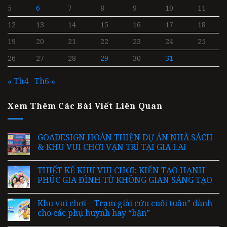
5
6
7
8
9
10
11
12
13
14
15
16
17
18
19
20
21
22
23
24
25
26
27
28
29
30
31
« Th4
Th6 »
Xem Thêm Các Bài Viết Liên Quan
GOADESIGN HOÀN THIỆN DỰ ÁN NHÀ SÁCH
& KHU VUI CHƠI VẠN TRÍ TẠI GIA LAI
THIẾT KẾ KHU VUI CHƠI: KIẾN TẠO HẠNH
PHÚC GIA ĐÌNH TỪ KHÔNG GIAN SÁNG TẠO
Khu vui chơi – Trạm giải cứu cuối tuần” dành
cho các phụ huynh hay “bận”