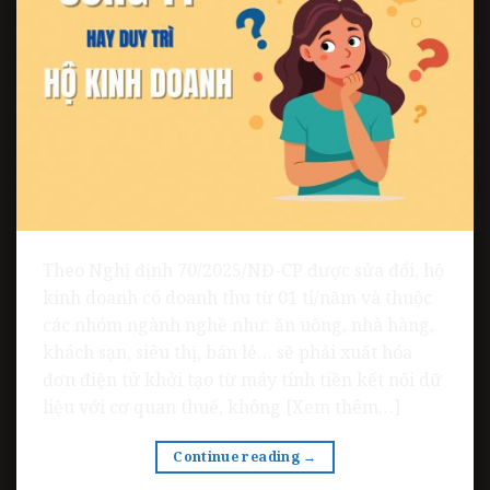
Theo Nghị định 70/2025/NĐ-CP được sửa đổi, hộ
kinh doanh có doanh thu từ 01 tỉ/năm và thuộc
các nhóm ngành nghề như: ăn uống, nhà hàng,
khách sạn, siêu thị, bán lẻ… sẽ phải xuất hóa
đơn điện tử khởi tạo từ máy tính tiền kết nối dữ
liệu với cơ quan thuế, không [Xem thêm…]
Continue reading
→