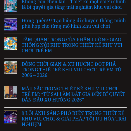
Không còn chen lấn – Thiết kế một chiều chính
là bí quyết gia tăng trải nghiệm khu vui chơi
Đừng quên!!! Tạo luồng di chuyển thông minh
phù hợp cho từng mô hình khu vui chơi
TẦM QUAN TRỌNG CỦA PHÂN LUỒNG GIAO
THÔNG NỘI KHU TRONG THIẾT KẾ KHU VUI
CHƠI TRẺ EM
DÒNG THỜI GIAN & XU HƯỚNG ĐỘT PHÁ
TRONG THIẾT KẾ KHU VUI CHƠI TRẺ EM TỪ
2006 – 2026
MÀU SẮC TRONG THIẾT KẾ KHU VUI CHƠI
TRẺ EM: “TỪ SAI LẦM ĐẮT GIÁ ĐẾN BÍ QUYẾT
DẪN ĐẦU XU HƯỚNG 2026”
9 LỖI ÁNH SÁNG PHỔ BIẾN TRONG THIẾT KẾ
KHU VUI CHƠI & GIẢI PHÁP TỐI ƯU HÓA TRẢI
NGHIỆM