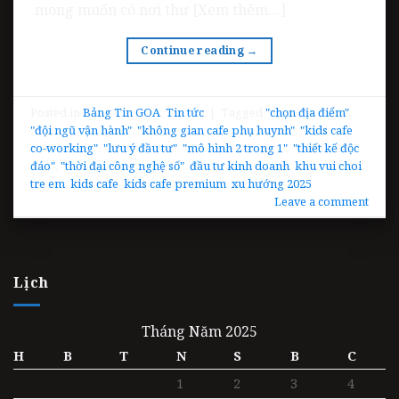
mong muốn có nơi thư [Xem thêm…]
Continue reading
→
Posted in
Bảng Tin GOA
,
Tin tức
|
Tagged
"chọn địa điểm"
,
"đội ngũ vận hành"
,
"không gian cafe phụ huynh"
,
"kids cafe
co-working"
,
"lưu ý đầu tư"
,
"mô hình 2 trong 1"
,
"thiết kế độc
đáo"
,
"thời đại công nghệ số"
,
đầu tư kinh doanh
,
khu vui choi
tre em
,
kids cafe
,
kids cafe premium
,
xu hướng 2025
Leave a comment
Lịch
Tháng Năm 2025
H
B
T
N
S
B
C
1
2
3
4