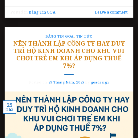
Posted in
Bảng Tin GOA
Leave a comment
BẢNG TIN GOA
,
TIN TỨC
NÊN THÀNH LẬP CÔNG TY HAY DUY
TRÌ HỘ KINH DOANH CHO KHU VUI
CHƠI TRẺ EM KHI ÁP DỤNG THUẾ
7%?
Posted on
29 Tháng Năm, 2025
by
goadesign
29
Th5