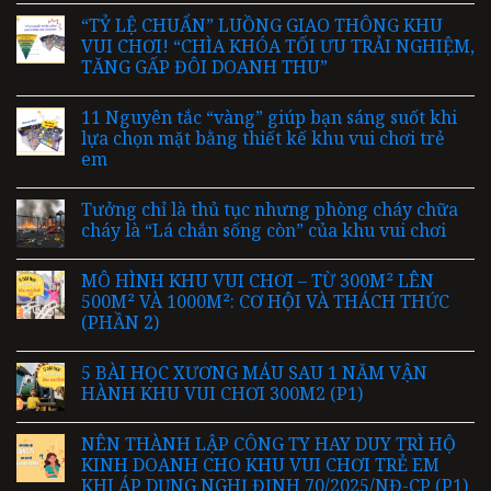
“TỶ LỆ CHUẨN” LUỒNG GIAO THÔNG KHU
VUI CHƠI! “CHÌA KHÓA TỐI ƯU TRẢI NGHIỆM,
TĂNG GẤP ĐÔI DOANH THU”
11 Nguyên tắc “vàng” giúp bạn sáng suốt khi
lựa chọn mặt bằng thiết kế khu vui chơi trẻ
em
Tưởng chỉ là thủ tục nhưng phòng cháy chữa
cháy là “Lá chắn sống còn” của khu vui chơi
MÔ HÌNH KHU VUI CHƠI – TỪ 300M² LÊN
500M² VÀ 1000M²: CƠ HỘI VÀ THÁCH THỨC
(PHẦN 2)
5 BÀI HỌC XƯƠNG MÁU SAU 1 NĂM VẬN
HÀNH KHU VUI CHƠI 300M2 (P1)
NÊN THÀNH LẬP CÔNG TY HAY DUY TRÌ HỘ
KINH DOANH CHO KHU VUI CHƠI TRẺ EM
KHI ÁP DỤNG NGHỊ ĐỊNH 70/2025/NĐ-CP (P1)