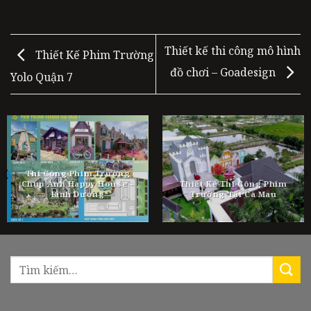
Thiết kế thi công mô hình
Thiết Kế Phim Trường
đồ chơi – Goadesign
Yolo Quận 7
Thi Công Phim Trường
Chụp Ảnh Happy House –
Thiết Kế Thi Công Phim
Bình Dương
Trường Tại Cà Mau