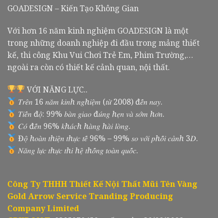
GOADESIGN – Kiến Tạo Không Gian
Với hơn 16 năm kinh nghiệm GOADESIGN là một
trong những doanh nghiệp đi đầu trong mảng thiết
kế, thi công Khu Vui Chơi Trẻ Em, Phim Trường,…
ngoài ra còn có thiết kế cảnh quan, nội thất.
VỚI NĂNG LỰC..
𝑇𝑟𝑒̂𝑛 16 𝑛𝑎̆𝑚 𝑘𝑖𝑛ℎ 𝑛𝑔ℎ𝑖𝑒̣̂𝑚 (𝑡𝑢̛̀ 2008) đ𝑒̂́𝑛 𝑛𝑎𝑦.
𝑇𝑖𝑒̂́𝑛 đ𝑜̣̂: 99% 𝑏𝑎̀𝑛 𝑔𝑖𝑎𝑜 đ𝑢́𝑛𝑔 ℎ𝑒̣𝑛 𝑣𝑎̀ 𝑠𝑜̛́𝑚 ℎ𝑜̛𝑛.
𝐶𝑜́ đ𝑒̂́𝑛 96% 𝑘ℎ𝑎́𝑐ℎ ℎ𝑎̀𝑛𝑔 ℎ𝑎̀𝑖 𝑙𝑜̀𝑛𝑔.
Đ𝑜̣̂ ℎ𝑜𝑎̀𝑛 𝑡ℎ𝑖𝑒̣̂𝑛 𝑡ℎ𝑢̛̣𝑐 𝑡𝑒̂́ 96% – 99% 𝑠𝑜 𝑣𝑜̛́𝑖 𝑝ℎ𝑜̂́𝑖 𝑐𝑎̉𝑛ℎ 3𝐷.
𝑁𝑎̆𝑛𝑔 𝑙𝑢̛̣𝑐 𝑡ℎ𝑢̛̣𝑐 𝑡ℎ𝑖 ℎ𝑒̣̂ 𝑡ℎ𝑜̂́𝑛𝑔 𝑡𝑜𝑎̀𝑛 𝑞𝑢𝑜̂́𝑐.
Công Ty THHH Thiết Kế Nội Thất Mũi Tên Vàng
Gold Arrow Service Tranding Producing
Company Limited