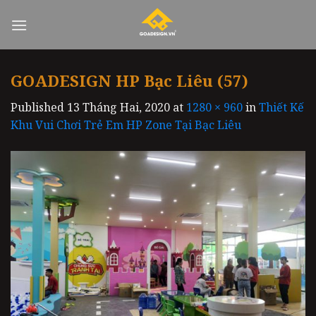
Skip
to
content
GOADESIGN HP Bạc Liêu (57)
Published
13 Tháng Hai, 2020
at
1280 × 960
in
Thiết Kế
Khu Vui Chơi Trẻ Em HP Zone Tại Bạc Liêu