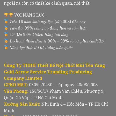
ngoài ra còn có thiết kế cảnh quan, nội thất.
VỚI NĂNG LỰC..
𝑇𝑟𝑒̂𝑛 16 𝑛𝑎̆𝑚 𝑘𝑖𝑛ℎ 𝑛𝑔ℎ𝑖𝑒̣̂𝑚 (𝑡𝑢̛̀ 2008) đ𝑒̂́𝑛 𝑛𝑎𝑦.
𝑇𝑖𝑒̂́𝑛 đ𝑜̣̂: 99% 𝑏𝑎̀𝑛 𝑔𝑖𝑎𝑜 đ𝑢́𝑛𝑔 ℎ𝑒̣𝑛 𝑣𝑎̀ 𝑠𝑜̛́𝑚 ℎ𝑜̛𝑛.
𝐶𝑜́ đ𝑒̂́𝑛 96% 𝑘ℎ𝑎́𝑐ℎ ℎ𝑎̀𝑛𝑔 ℎ𝑎̀𝑖 𝑙𝑜̀𝑛𝑔.
Đ𝑜̣̂ ℎ𝑜𝑎̀𝑛 𝑡ℎ𝑖𝑒̣̂𝑛 𝑡ℎ𝑢̛̣𝑐 𝑡𝑒̂́ 96% – 99% 𝑠𝑜 𝑣𝑜̛́𝑖 𝑝ℎ𝑜̂́𝑖 𝑐𝑎̉𝑛ℎ 3𝐷.
𝑁𝑎̆𝑛𝑔 𝑙𝑢̛̣𝑐 𝑡ℎ𝑢̛̣𝑐 𝑡ℎ𝑖 ℎ𝑒̣̂ 𝑡ℎ𝑜̂́𝑛𝑔 𝑡𝑜𝑎̀𝑛 𝑞𝑢𝑜̂́𝑐.
Công Ty THHH Thiết Kế Nội Thất Mũi Tên Vàng
Gold Arrow Service Tranding Producing
Company Limited
GPKD MST:
0305970450 – cấp ngày: 20/08/2008
Văn Phòng:
158/56/17 Phạm Văn Chiêu, Phường 9,
Quận Gò Vấp, TP Hồ Chí Minh
Xưởng Sản Xuất:
Nhị Bình 4 – Hóc Môn – TP Hồ Chí
Minh