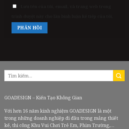
Lưu tên của tôi, email, và trang web trong
trình duyệt này cho lần bình luận kế tiếp của tôi.
GOADESIGN – Kiến Tạo Không Gian
Với hơn 16 năm kinh nghiệm GOADESIGN là một
trong những doanh nghiệp đi đầu trong mảng thiết
kế, thi công Khu Vui Chơi Trẻ Em, Phim Trường,…