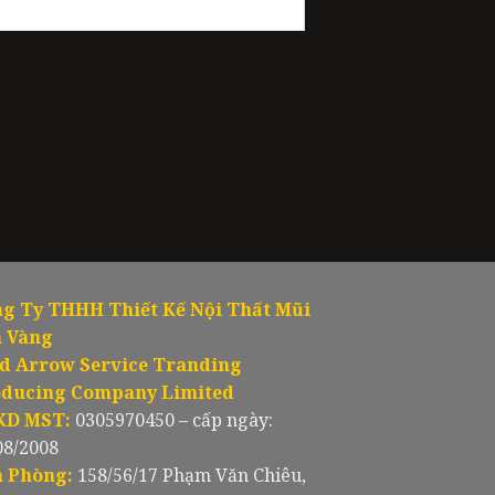
g Ty THHH Thiết Kế Nội Thất Mũi
 Vàng
d Arrow Service Tranding
ducing Company Limited
KD MST:
0305970450 – cấp ngày:
08/2008
 Phòng:
158/56/17 Phạm Văn Chiêu,