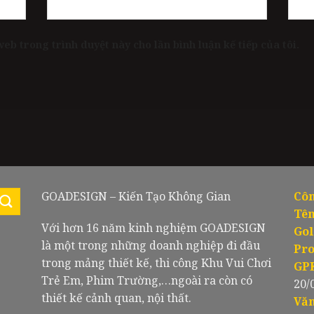
web trong trình duyệt này cho lần bình luận kế tiếp của tôi.
GOADESIGN – Kiến Tạo Không Gian
Côn
Tên
Với hơn 16 năm kinh nghiệm GOADESIGN
Gol
là một trong những doanh nghiệp đi đầu
Pro
trong mảng thiết kế, thi công Khu Vui Chơi
GP
Trẻ Em, Phim Trường,…ngoài ra còn có
20/
thiết kế cảnh quan, nội thất.
Văn