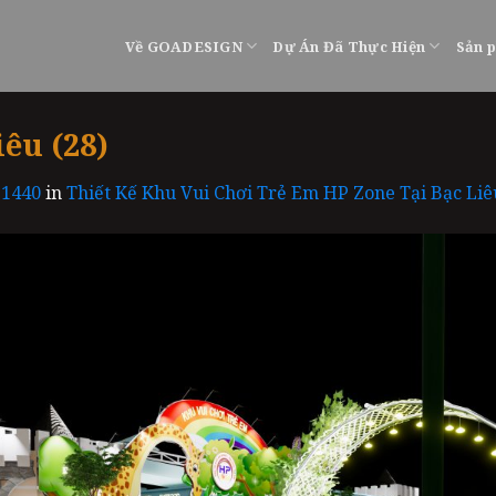
Về GOADESIGN
Dự Án Đã Thực Hiện
Sản 
êu (28)
 1440
in
Thiết Kế Khu Vui Chơi Trẻ Em HP Zone Tại Bạc Liê