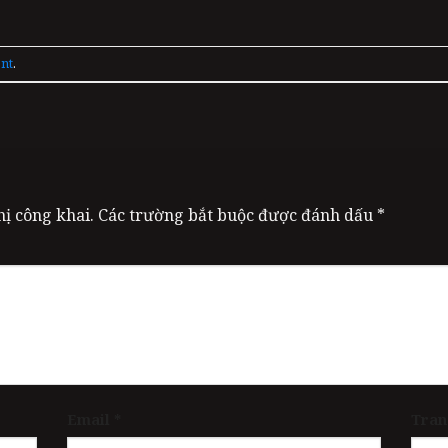
nt
.
ị công khai.
Các trường bắt buộc được đánh dấu
*
Email
*
Tran