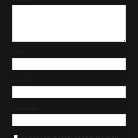
Tên
*
Email
*
Trang web
Lưu tên của tôi, email, và trang web trong