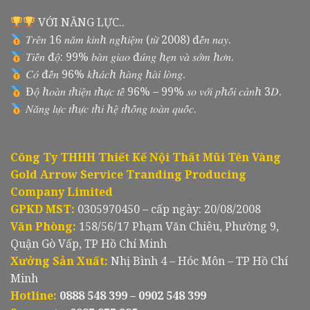
VỚI NĂNG LỰC..
𝑇𝑟𝑒̂𝑛 16 𝑛𝑎̆𝑚 𝑘𝑖𝑛ℎ 𝑛𝑔ℎ𝑖𝑒̣̂𝑚 (𝑡𝑢̛̀ 2008) đ𝑒̂́𝑛 𝑛𝑎𝑦.
𝑇𝑖𝑒̂́𝑛 đ𝑜̣̂: 99% 𝑏𝑎̀𝑛 𝑔𝑖𝑎𝑜 đ𝑢́𝑛𝑔 ℎ𝑒̣𝑛 𝑣𝑎̀ 𝑠𝑜̛́𝑚 ℎ𝑜̛𝑛.
𝐶𝑜́ đ𝑒̂́𝑛 96% 𝑘ℎ𝑎́𝑐ℎ ℎ𝑎̀𝑛𝑔 ℎ𝑎̀𝑖 𝑙𝑜̀𝑛𝑔.
Đ𝑜̣̂ ℎ𝑜𝑎̀𝑛 𝑡ℎ𝑖𝑒̣̂𝑛 𝑡ℎ𝑢̛̣𝑐 𝑡𝑒̂́ 96% – 99% 𝑠𝑜 𝑣𝑜̛́𝑖 𝑝ℎ𝑜̂́𝑖 𝑐𝑎̉𝑛ℎ 3𝐷.
𝑁𝑎̆𝑛𝑔 𝑙𝑢̛̣𝑐 𝑡ℎ𝑢̛̣𝑐 𝑡ℎ𝑖 ℎ𝑒̣̂ 𝑡ℎ𝑜̂́𝑛𝑔 𝑡𝑜𝑎̀𝑛 𝑞𝑢𝑜̂́𝑐.
Công Ty THHH Thiết Kế Nội Thất Mũi Tên Vàng
Gold Arrow Service Tranding Producing
Company Limited
GPKD MST:
0305970450 – cấp ngày: 20/08/2008
Văn Phòng:
158/56/17 Phạm Văn Chiêu, Phường 9,
Quận Gò Vấp, TP Hồ Chí Minh
Xưởng Sản Xuất:
Nhị Bình 4 – Hóc Môn – TP Hồ Chí
Minh
Hotline:
0888 548 399 – 0902 548 399