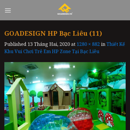
Skip
to
content
GOADESIGN HP Bạc Liêu (11)
Published
13 Tháng Hai, 2020
at
1280 × 882
in
Thiết Kế
Khu Vui Chơi Trẻ Em HP Zone Tại Bạc Liêu