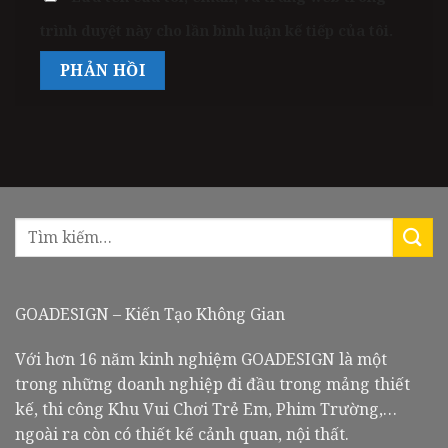
trình duyệt này cho lần bình luận kế tiếp của tôi.
GOADESIGN – Kiến Tạo Không Gian
Với hơn 16 năm kinh nghiệm GOADESIGN là một
trong những doanh nghiệp đi đầu trong mảng thiết
kế, thi công Khu Vui Chơi Trẻ Em, Phim Trường,…
ngoài ra còn có thiết kế cảnh quan, nội thất.