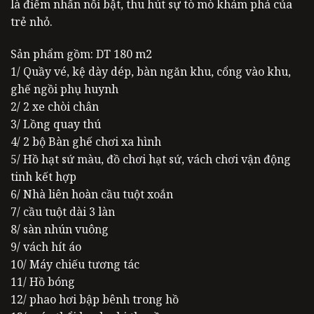
là điểm nhấn nổi bật, thu hút sự tò mò khám phá của
trẻ nhỏ.
Sản phẩm gồm: DT 180 m2
1/ Quầy vé, kệ dày dép, bàn ngăn khu, cổng vào khu,
ghế ngồi phụ huynh
2/ 2 xe chòi chân
3/ Lồng quay thú
4/ 2 bộ Bàn ghế chơi xa hình
5/ Hồ hạt sứ màu, đồ chơi hạt sứ, vách chơi vận động
tinh kết hợp
6/ Nhà liên hoàn cầu tuột xoắn
7/ cầu tuột dài 3 làn
8/ sàn nhún vuông
9/ vách hít áo
10/ Máy chiếu tương tác
11/ Hồ bóng
12/ phao hơi bập bênh trong hồ