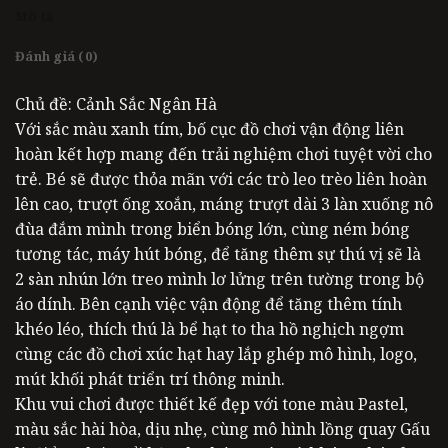
Mô tả
Đánh giá (0)
Chủ đề: Cảnh Sắc Ngân Hà
Với sắc màu xanh tím, bố cục đồ chơi vận động liên
hoàn kết hợp mang đến trải nghiệm chơi tuyệt vời cho
trẻ. Bé sẽ được thỏa mãn với các trò leo trèo liên hoàn
lên cao, trượt ống xoắn, máng trượt dài 3 làn xuống nô
đùa đắm mình trong biển bóng lớn, cùng ném bóng
tương tác, máy hút bóng, để tăng thêm sự thú vị sẽ là
2 sàn nhún lớn treo mình lơ lửng trên tường trong bộ
áo dính. Bên cạnh việc vận động để tăng thêm tính
khéo léo, thích thú là bể hạt to tha hồ nghịch ngợm
cùng các đồ chơi xúc hạt hay lắp ghép mô hình, logo,
mút khối phát triển trí thông minh.
Khu vui chơi được thiết kế đẹp với tone màu Pastel,
màu sắc hài hòa, dịu nhẹ, cùng mô hình lồng quay Gấu