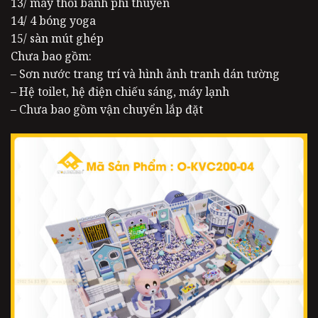
13/ máy thổi banh phi thuyền
14/ 4 bóng yoga
15/ sàn mút ghép
Chưa bao gồm:
– Sơn nước trang trí và hình ảnh tranh dán tường
– Hệ toilet, hệ điện chiếu sáng, máy lạnh
– Chưa bao gồm vận chuyển lắp đặt