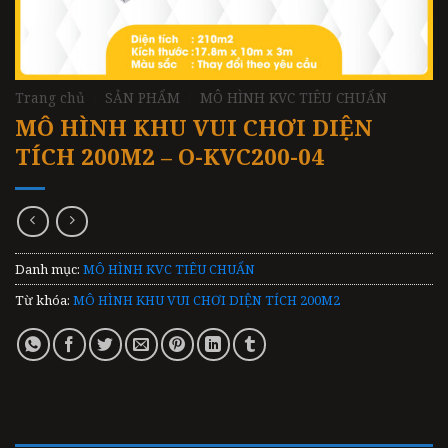
Trang chủ
/
SẢN PHẨM
/
MÔ HÌNH KVC TIÊU CHUẨN
MÔ HÌNH KHU VUI CHƠI DIỆN
TÍCH 200M2 – O-KVC200-04
Danh mục:
MÔ HÌNH KVC TIÊU CHUẨN
Từ khóa:
MÔ HÌNH KHU VUI CHƠI DIỆN TÍCH 200M2