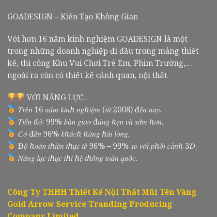
GOADESIGN – Kiến Tạo Không Gian
Với hơn 16 năm kinh nghiệm GOADESIGN là một
trong những doanh nghiệp đi đầu trong mảng thiết
kế, thi công Khu Vui Chơi Trẻ Em, Phim Trường,…
ngoài ra còn có thiết kế cảnh quan, nội thất.
VỚI NĂNG LỰC..
𝑇𝑟𝑒̂𝑛 16 𝑛𝑎̆𝑚 𝑘𝑖𝑛ℎ 𝑛𝑔ℎ𝑖𝑒̣̂𝑚 (𝑡𝑢̛̀ 2008) đ𝑒̂́𝑛 𝑛𝑎𝑦.
𝑇𝑖𝑒̂́𝑛 đ𝑜̣̂: 99% 𝑏𝑎̀𝑛 𝑔𝑖𝑎𝑜 đ𝑢́𝑛𝑔 ℎ𝑒̣𝑛 𝑣𝑎̀ 𝑠𝑜̛́𝑚 ℎ𝑜̛𝑛.
𝐶𝑜́ đ𝑒̂́𝑛 96% 𝑘ℎ𝑎́𝑐ℎ ℎ𝑎̀𝑛𝑔 ℎ𝑎̀𝑖 𝑙𝑜̀𝑛𝑔.
Đ𝑜̣̂ ℎ𝑜𝑎̀𝑛 𝑡ℎ𝑖𝑒̣̂𝑛 𝑡ℎ𝑢̛̣𝑐 𝑡𝑒̂́ 96% – 99% 𝑠𝑜 𝑣𝑜̛́𝑖 𝑝ℎ𝑜̂́𝑖 𝑐𝑎̉𝑛ℎ 3𝐷.
𝑁𝑎̆𝑛𝑔 𝑙𝑢̛̣𝑐 𝑡ℎ𝑢̛̣𝑐 𝑡ℎ𝑖 ℎ𝑒̣̂ 𝑡ℎ𝑜̂́𝑛𝑔 𝑡𝑜𝑎̀𝑛 𝑞𝑢𝑜̂́𝑐.
Công Ty THHH Thiết Kế Nội Thất Mũi Tên Vàng
Gold Arrow Service Tranding Producing
Company Limited