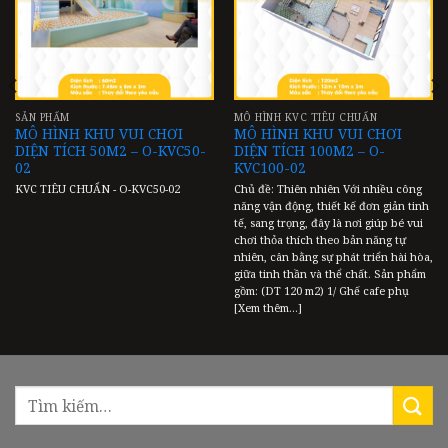
SẢN PHẨM
MÔ HÌNH KVC TIÊU CHUẨN
MÔ HÌNH KHU VUI CHƠI
MÔ HÌNH KHU VUI CHƠI
DIỆN TÍCH 50M2 – O-KVC50-
DIỆN TÍCH 100M2 – O-
02
KVC100-02
KVC TIÊU CHUẨN - O-KVC50-02
Chủ đề: Thiên nhiên Với nhiều công
năng vận động, thiết kế đơn giản tinh
tế, sang trọng, đây là nơi giúp bé vui
chơi thỏa thích theo bản năng tự
nhiên, cân bằng sự phát triển hài hòa,
giữa tinh thần và thể chất. Sản phẩm
gồm: (DT 120 m2) 1/ Ghế cafe phụ
[Xem thêm...]