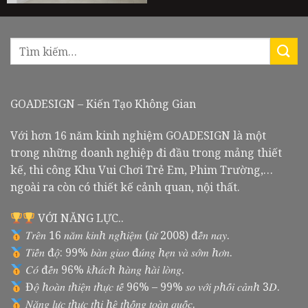
GOADESIGN – Kiến Tạo Không Gian
Với hơn 16 năm kinh nghiệm GOADESIGN là một
trong những doanh nghiệp đi đầu trong mảng thiết
kế, thi công Khu Vui Chơi Trẻ Em, Phim Trường,…
ngoài ra còn có thiết kế cảnh quan, nội thất.
VỚI NĂNG LỰC..
𝑇𝑟𝑒̂𝑛 16 𝑛𝑎̆𝑚 𝑘𝑖𝑛ℎ 𝑛𝑔ℎ𝑖𝑒̣̂𝑚 (𝑡𝑢̛̀ 2008) đ𝑒̂́𝑛 𝑛𝑎𝑦.
𝑇𝑖𝑒̂́𝑛 đ𝑜̣̂: 99% 𝑏𝑎̀𝑛 𝑔𝑖𝑎𝑜 đ𝑢́𝑛𝑔 ℎ𝑒̣𝑛 𝑣𝑎̀ 𝑠𝑜̛́𝑚 ℎ𝑜̛𝑛.
𝐶𝑜́ đ𝑒̂́𝑛 96% 𝑘ℎ𝑎́𝑐ℎ ℎ𝑎̀𝑛𝑔 ℎ𝑎̀𝑖 𝑙𝑜̀𝑛𝑔.
Đ𝑜̣̂ ℎ𝑜𝑎̀𝑛 𝑡ℎ𝑖𝑒̣̂𝑛 𝑡ℎ𝑢̛̣𝑐 𝑡𝑒̂́ 96% – 99% 𝑠𝑜 𝑣𝑜̛́𝑖 𝑝ℎ𝑜̂́𝑖 𝑐𝑎̉𝑛ℎ 3𝐷.
𝑁𝑎̆𝑛𝑔 𝑙𝑢̛̣𝑐 𝑡ℎ𝑢̛̣𝑐 𝑡ℎ𝑖 ℎ𝑒̣̂ 𝑡ℎ𝑜̂́𝑛𝑔 𝑡𝑜𝑎̀𝑛 𝑞𝑢𝑜̂́𝑐.